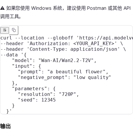
⚠️ 如果您使用 Windows 系统，建议使用 Postman 或其他 API
调用工具。
curl
 --location
 --globoff
 'https://api.modelv
--header 
'Authorization: <YOUR_API_KEY>'
 \
--header 
'Content-Type: application/json'
 \
--data 
'{
    "model": "Wan-AI/Wan2.2-T2V",
    "input": {
      "prompt": "a beautiful flower",
      "negative_prompt": "low quality"
    },
    "parameters": {
      "resolution": "720P",
      "seed": 12345
    }
  }'
输出