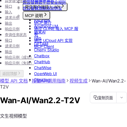
异步提交任务
优云智算云平台安全规则
接口
常见客户端接入 API
优云智算激励活动协议
输入
Dify
MCP 说明
请求示例
RAGFlow
MCP 简介
输出
AnythingLLM
通过 CLINE 接入 MCP 服
响应示例
纳米AI
务
查询任务状态
n8n
接口
通过 UCloud API 实现
GPT4All
请求示例
MCP Client
Cherry Studio
输出
Chatbox
响应示例（成功）
ChatHub
响应示例（失败）
ChatWise
OpenWeb UI
返回顶部
Obsidian
模型 API 文档
按量API调用指南
视频生成
Wan-AI/Wan2.2-
T2V
Wan-AI/Wan2.2-T2V
复制页面
文生视频模型