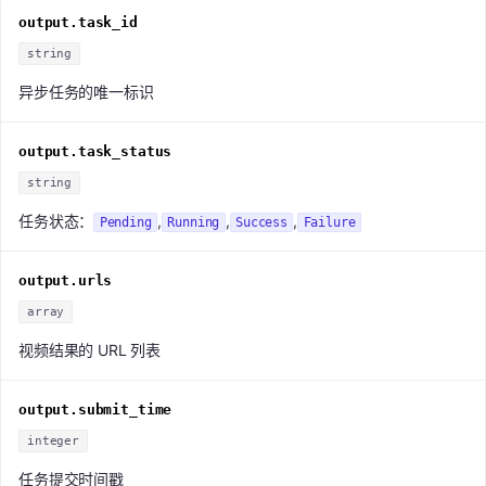
output.task_id
string
异步任务的唯一标识
output.task_status
string
任务状态：
,
,
,
Pending
Running
Success
Failure
output.urls
array
视频结果的 URL 列表
output.submit_time
integer
任务提交时间戳