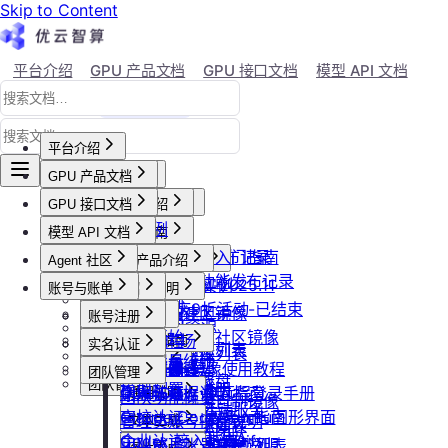
Skip to Content
平台介绍
GPU 产品文档
GPU 接口文档
模型 API 文档
Agent 社区
账号与账单
平台介绍
GPU 产品文档
平台概述
平台介绍
GPU 接口文档
用户等级与推荐
GPU产品介绍
加入社群
API接口范例
会员等级
功能概览
模型 API 文档
产品更新公告
GPU操作指南
CLI&Skills
用户推荐
已上线卡型
GPU-新功能发布记录
【新人必看】入门指南
Agent 社区
活动及价格更新公告
GPU抢占式实例
模型API产品介绍
常见错误码
可用区介绍
模型API-新功能发布记录
镜像选择
双11夜间折扣-2025.11
GPU抢占式实例
模型API服务
账号与账单
发布社区镜像
套餐包使用说明
产品介绍
GPU实例
创建实例
2025国庆9折活动-已结束
按量计费说明
如何发布社区镜像
套餐包快速上手
产品介绍
计费与回收
控制台操作
账号注册
创建GPU资源
登录实例
实例镜像
更新已发布的社区镜像
套餐计费逻辑
快速开始
计费概览
Agent广场
注册流程
按量API调用指南
GPU最佳实践
计费说明
实名认证
获取实例资源列表
本地数据上传
获取自制镜像列表
磁盘与云存储
套餐用量统计
计费方式说明
快速开始
操作指南
注销账号
Isaac系列镜像使用教程
升配与续费
认证概览
最佳实践
启动实例
团队管理
文件管理
创建自制镜像
创建并挂载云盘
客户端接入
团队管理
到期或欠费说明
模型配置
Windows实例远程登录手册
OpenClaw 接入指南
到期与数据说明
个人认证
通用说明
关闭实例
团队功能概览
制作私有镜像
删除算力平台自制镜像
删除云盘
创建团队
OpenClaw 云端服务
续费管理
通过VNC搭建Ubuntu图形界面
Claude Code 接入指南
高校认证
认证鉴权
删除实例
管理员账号操作说明
文本生成
调用公共模型库
获取社区镜像列表
卸载云盘
邀请成员加入团队
回收规则
ubuntu如何安装Dify
Codex 接入指南
企业认证
错误码
重启实例
团队成员账号操作说明
如何获取模型列表