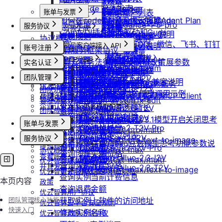
防火墙及端口设置
获取平台镜像列表
图片生成
扩容云盘
删除团队
ubuntu如何安装Docker
OpenCode 接入指南
重装实例
模型协议支持说明
Nano Banana
配置外网加速
查询镜像已共享的账户列表
账单与发票
挂载已有云盘
视频生成
查询成员订单列表
Windows安装Nvidia驱动和Cuda
如何在codex中调用优云智算Agent Plan
Nano Banana Pro
重置实例密码
API支持与扩展字段说明
云硬盘扩容与挂载
获取镜像标签列表
账号充值
doubao-seedance-1-5-pro
查询云盘扩容价格
服务协议
查询成员订单数量
音频生成
Nano Banana 2
ubuntu安装Nvidia驱动和Cuda
ComfyUI插件接入
升降配实例
OpenAI-Completions 说明
doubao-seedance-2-0
云存储挂载
查询他人共享给自己的镜像
提现规则
协议概览
挂载 US3 对象存储到实例
IndexTTS
查询成员未支付订单
常见问题答疑
gpt-image-1
使用LangBot快速部署QQ、微信、飞书、钉钉
获取支持的可用区信息列表
OpenAI-Response说明
常见客户端接入 API
模型库挂载
查询已收藏的镜像列表
查看账单
账号注册
Vidu 系列
优云智算服务框架协议
云存储文件上传和下载
自定义音色
gpt-image-1.5
查询成员未支付订单数量
机器人
Dify
查询网络加速服务状态
Embeddings 向量嵌入
Wan-AI/Wan2.2-I2V
自启动
查询自己发布的社区镜像
开具发票
Vidu/文生视频
注册流程
gpt-image-2
MCP 说明
优云智算云服务法律声明及隐私政策
IndexTeam/IndexTTS 扩展参数
实名认证
导出团队账单
RAGFlow
使用Clawdbot连接Telegram
Wan-AI/Wan2.2-T2V
检查指定规格的资源可用性
Gemini 快速开始
doubao-seedream
注销账号
手动安装监控
查询指定用户的社区镜像
MCP 简介
Vidu/图生视频
优云智算用户协议
suno音乐生成
认证概览
获取团队详情
AnythingLLM
团队管理
Wan-AI/Wan2.5-I2V
使用Clawdbot连接飞书
Qwen-Image-Edit
获取可用机型列表
Claude (Anthropic) 兼容说明
无卡模式
查询镜像制作进度
通过 CLINE 接入 MCP 服务
Vidu/参考图生视频
MiniMax/speech-hd
优云智算云平台安全规则
个人认证
查询已创建的团队列表
纳米AI
Wan-AI/Wan2.5-T2V
团队功能概览
Qwen-Image
获取机型族列表
DeepSeek-OCR 模型调用示例
共享/取消共享镜像
通义千问 Qwen-TTS
通过 UCloud API 实现 MCP Client
Vidu/首尾帧生视频
高校认证
优云智算激励活动协议
Wan-AI/Wan2.6-I2V
n8n
查询团队邀请记录
stepfun-ai/step1x-edit
管理员账号操作说明
查询软件端口映射列表
企业认证
发布镜像到社区
Vidu/视频延长
Wan-AI/Wan2.6-T2V
GPT4All
思考模型配置
flux.1-dev
团队成员账号操作说明
查询已加入的团队列表
查询模型仓库模型列表
OpenAI/Sora2-T2V
Cherry Studio
收藏镜像
DeepSeek V3.1模型开启关闭思考
Vidu/对口型
flux-kontext-pro
查询团队操作日志
账单与发票
OpenAI/Sora2-T2V-Pro
Chatbox
获取实例监控数据
flux-kontext-pro/multi
取消收藏镜像
说明
查询成员产品类型列表
账号充值
OpenAI/Sora2-I2V
ChatHub
服务协议
flux-kontext-pro/text-to-image
变更实例计费方式
更新镜像信息
Doubao豆包模型思考功能参数说
提现规则
设置成员额度
OpenAI/Sora2-I2V-Pro
ChatWise
flux-kontext-max
协议概览
查询创建实例价格
明
查看账单
MiniMax/Hailuo-2.3-I2V
OpenWeb UI
修改成员角色
flux-kontext-max/multi
优云智算服务框架协议
查询实例升配价格
开具发票
MiniMax/Hailuo-2.3-T2V
Obsidian
flux-kontext-max/text-to-image
更新团队信息
优云智算云服务法律声明及隐私
查询实例当前计费信息
本页内容
政策
查询退费金额
优云智算用户协议
团队管理核心功能
获取实例上软件的访问地址
优云智算云平台安全规则
快速入门
修改实例名称
优云智算激励活动协议