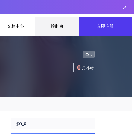
文档中心
控制台
立即注册
0
0
元
/
小时
@
O_O