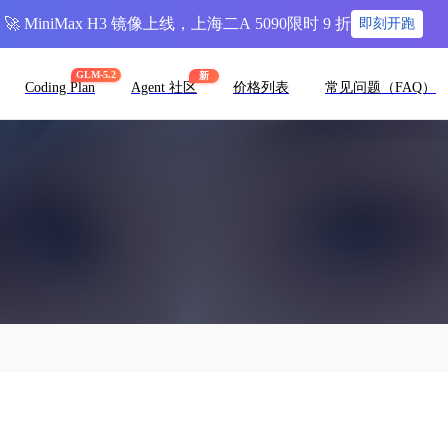
🚀 MiniMax H3 镜像上线，上海二A 5090限时 9 折
即刻开跑
GLM-5.2
新
Coding Plan
Agent 社区
价格列表
常见问题（FAQ）
具