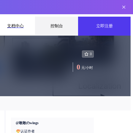
文档中心
控制台
立即注册
0
0
元
/
小时
@
敢敢のwings
认证作者