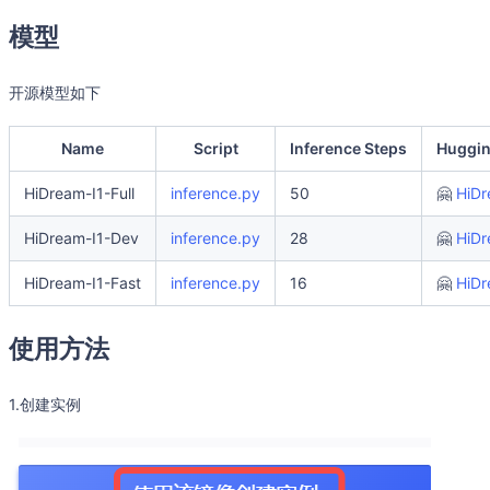
模型
开源模型如下
Name
Script
Inference Steps
Huggin
HiDream-I1-Full
inference.py
50
🤗
HiDr
HiDream-I1-Dev
inference.py
28
🤗
HiDr
HiDream-I1-Fast
inference.py
16
🤗
HiDr
使用方法
1.创建实例