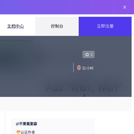
文档中心
控制台
立即注册
2
0
元
/
小时
@
不要葱姜蒜
认证作者