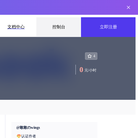
文档中心
控制台
立即注册
4
0
元
/
小时
@
敢敢のwings
认证作者