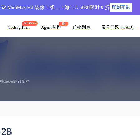
🚀 MiniMax H3 镜像上线，上海二A 5090限时 9 折
即刻开跑
GLM-5.2
新
Coding Plan
Agent 社区
价格列表
常见问题（FAQ）
eepseek r1版本
32B