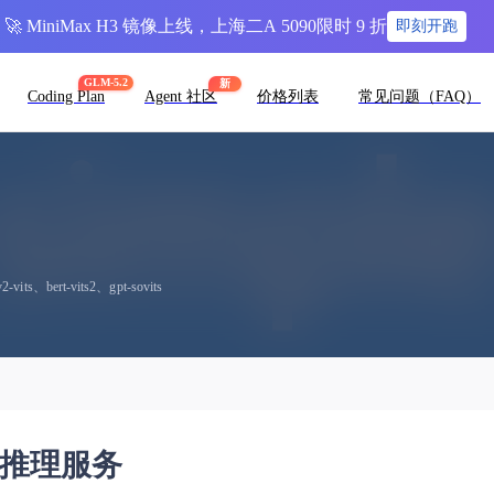
🚀 MiniMax H3 镜像上线，上海二A 5090限时 9 折
即刻开跑
GLM-5.2
新
Coding Plan
Agent 社区
价格列表
常见问题（FAQ）
ts、bert-vits2、gpt-sovits
合成推理服务