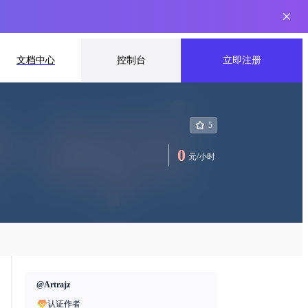
文档中心
控制台
立即注册
5
0
元
/
小时
@
Artrajz
认证作者