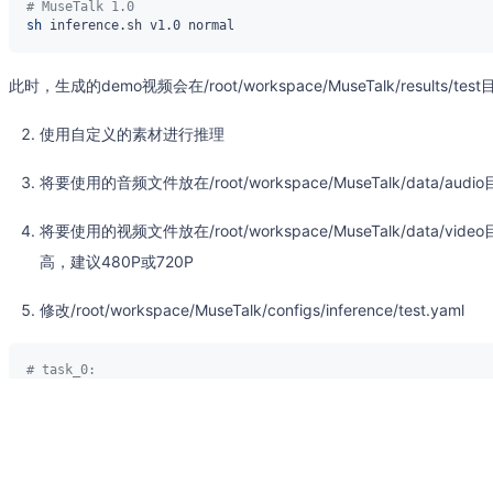
# MuseTalk 1.0
sh
此时，生成的demo视频会在/root/workspace/MuseTalk/results/tes
使用自定义的素材进行推理
将要使用的音频文件放在/root/workspace/MuseTalk/data/
将要使用的视频文件放在/root/workspace/MuseTalk/data
高，建议480P或720P
修改/root/workspace/MuseTalk/configs/inference/test.yaml
# task_0:
#  video_path: "data/video/yongen.mp4"
#  audio_path: "data/audio/yongen.wav"
# task_1:
#  video_path: "data/video/yongen.mp4"
#  audio_path: "data/audio/eng.wav"