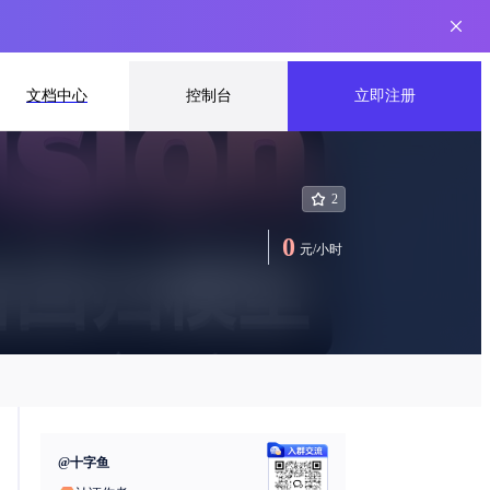
文档中心
控制台
立即注册
2
0
元
/
小时
@
十字鱼