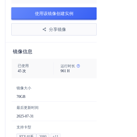
使用该镜像创建实例
分享镜像
镜像信息
已使用
运行时长
45
次
961
H
镜像大小
70
GB
最后更新时间
2025-07-31
支持卡型
RTX40系
2080
+
11