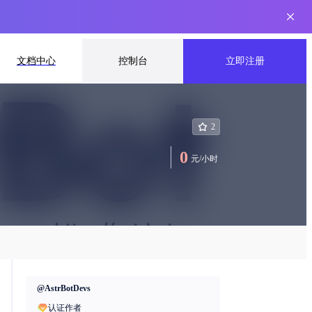
文档中心
控制台
立即注册
2
0
元
/
小时
@
AstrBotDevs
认证作者