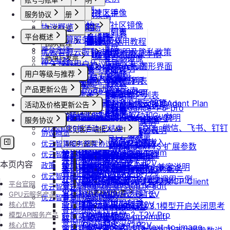
账号与账单
发布社区镜像
套餐包使用说明
产品介绍
GPU实例
创建实例
按量计费说明
如何发布社区镜像
套餐包快速上手
产品介绍
服务协议
计费与回收
控制台操作
账号注册
创建GPU资源
登录实例
实例镜像
更新已发布的社区镜像
套餐计费逻辑
快速开始
协议概览
计费概览
Agent广场
注册流程
按量API调用指南
GPU最佳实践
计费说明
实名认证
获取实例资源列表
本地数据上传
获取自制镜像列表
磁盘与云存储
套餐用量统计
平台概述
优云智算服务框架协议
计费方式说明
快速开始
操作指南
注销账号
Isaac系列镜像使用教程
升配与续费
认证概览
最佳实践
启动实例
团队管理
文件管理
创建自制镜像
创建并挂载云盘
客户端接入
平台介绍
团队管理
优云智算云服务法律声明及隐私政策
到期或欠费说明
模型配置
Windows实例远程登录手册
OpenClaw 接入指南
到期与数据说明
个人认证
通用说明
关闭实例
团队功能概览
制作私有镜像
删除算力平台自制镜像
账单与发票
删除云盘
加入社群
创建团队
OpenClaw 云端服务
优云智算用户协议
续费管理
通过VNC搭建Ubuntu图形界面
Claude Code 接入指南
高校认证
认证鉴权
删除实例
管理员账号操作说明
文本生成
调用公共模型库
获取社区镜像列表
账号充值
卸载云盘
邀请成员加入团队
用户等级与推荐
优云智算云平台安全规则
回收规则
ubuntu如何安装Dify
Codex 接入指南
企业认证
错误码
重启实例
团队成员账号操作说明
如何获取模型列表
防火墙及端口设置
获取平台镜像列表
提现规则
图片生成
扩容云盘
删除团队
会员等级
优云智算激励活动协议
产品更新公告
ubuntu如何安装Docker
OpenCode 接入指南
重装实例
模型协议支持说明
Nano Banana
配置外网加速
查询镜像已共享的账户列表
查看账单
挂载已有云盘
用户推荐
视频生成
查询成员订单列表
GPU-新功能发布记录
Windows安装Nvidia驱动和Cuda
如何在codex中调用优云智算Agent Plan
Nano Banana Pro
重置实例密码
API支持与扩展字段说明
活动及价格更新公告
云硬盘扩容与挂载
获取镜像标签列表
开具发票
doubao-seedance-1-5-pro
查询云盘扩容价格
查询成员订单数量
音频生成
模型API-新功能发布记录
Nano Banana 2
ubuntu安装Nvidia驱动和Cuda
ComfyUI插件接入
升降配实例
OpenAI-Completions 说明
双11夜间折扣-2025.11
doubao-seedance-2-0
云存储挂载
查询他人共享给自己的镜像
服务协议
挂载 US3 对象存储到实例
IndexTTS
查询成员未支付订单
常见问题答疑
gpt-image-1
使用LangBot快速部署QQ、微信、飞书、钉钉
2025国庆9折活动-已结束
获取支持的可用区信息列表
OpenAI-Response说明
常见客户端接入 API
模型库挂载
查询已收藏的镜像列表
Vidu 系列
协议概览
云存储文件上传和下载
自定义音色
gpt-image-1.5
查询成员未支付订单数量
机器人
Dify
查询网络加速服务状态
Embeddings 向量嵌入
Wan-AI/Wan2.2-I2V
优云智算服务框架协议
自启动
查询自己发布的社区镜像
Vidu/文生视频
gpt-image-2
MCP 说明
IndexTeam/IndexTTS 扩展参数
导出团队账单
RAGFlow
使用Clawdbot连接Telegram
Wan-AI/Wan2.2-T2V
检查指定规格的资源可用性
Gemini 快速开始
优云智算云服务法律声明及隐私
doubao-seedream
手动安装监控
查询指定用户的社区镜像
MCP 简介
Vidu/图生视频
suno音乐生成
获取团队详情
AnythingLLM
Wan-AI/Wan2.5-I2V
本页内容
使用Clawdbot连接飞书
Qwen-Image-Edit
政策
获取可用机型列表
Claude (Anthropic) 兼容说明
无卡模式
查询镜像制作进度
通过 CLINE 接入 MCP 服务
Vidu/参考图生视频
MiniMax/speech-hd
查询已创建的团队列表
纳米AI
Wan-AI/Wan2.5-T2V
Qwen-Image
优云智算用户协议
获取机型族列表
DeepSeek-OCR 模型调用示例
共享/取消共享镜像
通义千问 Qwen-TTS
通过 UCloud API 实现 MCP Client
Vidu/首尾帧生视频
Wan-AI/Wan2.6-I2V
n8n
平台官网
查询团队邀请记录
stepfun-ai/step1x-edit
优云智算云平台安全规则
查询软件端口映射列表
发布镜像到社区
Vidu/视频延长
Wan-AI/Wan2.6-T2V
GPT4All
思考模型配置
GPU云服务产品
flux.1-dev
查询已加入的团队列表
优云智算激励活动协议
查询模型仓库模型列表
OpenAI/Sora2-T2V
Cherry Studio
核心优势
收藏镜像
DeepSeek V3.1模型开启关闭思考
Vidu/对口型
flux-kontext-pro
查询团队操作日志
OpenAI/Sora2-T2V-Pro
Chatbox
模型API服务产品
获取实例监控数据
flux-kontext-pro/multi
取消收藏镜像
说明
查询成员产品类型列表
OpenAI/Sora2-I2V
ChatHub
核心优势
flux-kontext-pro/text-to-image
变更实例计费方式