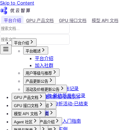
Skip to Content
平台介绍
GPU 产品文档
GPU 接口文档
模型 API 文档
Agent 社区
账号与账单
平台介绍
平台概述
平台介绍
加入社群
用户等级与推荐
会员等级
产品更新公告
用户推荐
GPU-新功能发布记录
活动及价格更新公告
模型API-新功能发布记录
双11夜间折扣-2025.11
GPU 产品文档
2025国庆9折活动-已结束
GPU 接口文档
GPU产品介绍
API接口范例
功能概览
模型 API 文档
GPU操作指南
CLI&Skills
已上线卡型
【新人必看】入门指南
Agent 社区
GPU抢占式实例
模型API产品介绍
常见错误码
可用区介绍
镜像选择
GPU抢占式实例
模型API服务