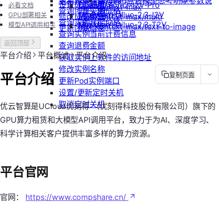
更新镜像信息
Doubao豆包模型思考功能参数说
设置成员额度
OpenAI/Sora2-I2V-Pro
ChatWise
必看文档
flux-kontext-max
查询创建实例价格
明
MiniMax/Hailuo-2.3-I2V
OpenWeb UI
GPU部署相关
修改成员角色
flux-kontext-max/multi
查询实例升配价格
MiniMax/Hailuo-2.3-T2V
Obsidian
模型API调用相关
flux-kontext-max/text-to-image
更新团队信息
查询实例当前计费信息
返回顶部
查询退费金额
平台介绍
平台概述
平台介绍
获取实例上软件的访问地址
修改实例名称
平台介绍
复制页面
更新Pod实例端口
设置/更新定时关机
取消定时关机
优云智算是UCloud优刻得 （优刻得科技股份有限公司）旗下的
GPU算力租赁和大模型API调用平台，致力于为AI、深度学习、
科学计算相关客户提供丰富多样的算力资源。
平台官网
官网：
https://www.compshare.cn/