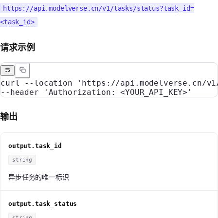
https://api.modelverse.cn/v1/tasks/status?task_id=
<task_id>
请求示例
curl
 --location
 'https://api.modelverse.cn/v1
--header 
'Authorization: <YOUR_API_KEY>'
输出
output.task_id
string
异步任务的唯一标识
output.task_status
string