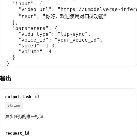
    "input": {
      "video_url": "https://umodelverse-infer
      "text": "你好，欢迎使用对口型功能"
    },
    "parameters": {
      "vidu_type": "lip-sync",
      "voice_id": "your_voice_id",
      "speed": 1.0,
      "volume": 4
    }
  }'
输出
output.task_id
string
异步任务的唯一标识
request_id