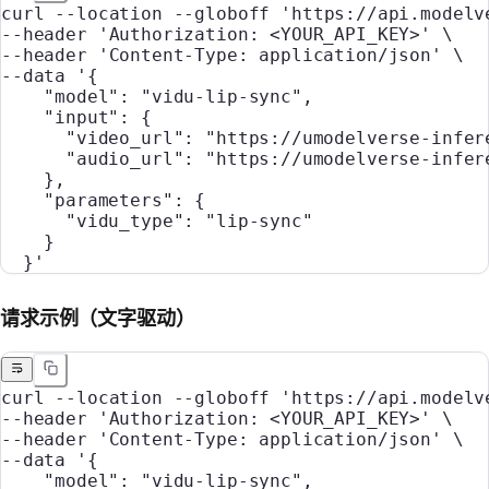
curl
 --location
 --globoff
 'https://api.modelv
--header 
'Authorization: <YOUR_API_KEY>'
 \
--header 
'Content-Type: application/json'
 \
--data 
'{
    "model": "vidu-lip-sync",
    "input": {
      "video_url": "https://umodelverse-infer
      "audio_url": "https://umodelverse-infer
    },
    "parameters": {
      "vidu_type": "lip-sync"
    }
  }'
请求示例（文字驱动）
curl
 --location
 --globoff
 'https://api.modelv
--header 
'Authorization: <YOUR_API_KEY>'
 \
--header 
'Content-Type: application/json'
 \
--data 
'{
    "model": "vidu-lip-sync",