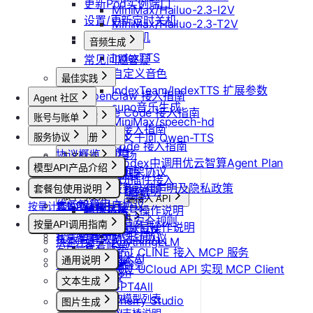
更新Pod实例端口
MiniMax/Hailuo-2.3-I2V
设置/更新定时关机
MiniMax/Hailuo-2.3-T2V
取消定时关机
音频生成
IndexTTS
常见问题答疑
自定义音色
最佳实践
IndexTeam/IndexTTS 扩展参数
OpenClaw 接入指南
Agent 社区
suno音乐生成
Claude Code 接入指南
账号与账单
产品介绍
MiniMax/speech-hd
Codex 接入指南
产品介绍
通义千问 Qwen-TTS
服务协议
控制台操作
账号注册
OpenCode 接入指南
快速开始
协议概览
Agent广场
注册流程
计费说明
实名认证
如何在codex中调用优云智算Agent Plan
模型API产品介绍
优云智算服务框架协议
操作指南
注销账号
升配与续费
认证概览
团队管理
ComfyUI插件接入
模型API服务
优云智算云服务法律声明及隐私政策
模型配置
套餐包使用说明
到期与数据说明
个人认证
团队功能概览
账单与发票
常见客户端接入 API
优云智算用户协议
按量计费说明
套餐包快速上手
高校认证
管理员账号操作说明
账号充值
Dify
MCP 说明
优云智算云平台安全规则
套餐计费逻辑
企业认证
按量API调用指南
团队成员账号操作说明
RAGFlow
提现规则
MCP 简介
套餐用量统计
优云智算激励活动协议
AnythingLLM
快速开始
查看账单
客户端接入
通过 CLINE 接入 MCP 服务
纳米AI
通用说明
开具发票
OpenClaw 云端服务
通过 UCloud API 实现 MCP Client
n8n
认证鉴权
文本生成
GPT4All
错误码
如何获取模型列表
Cherry Studio
图片生成
模型协议支持说明