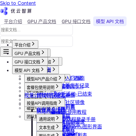
Skip to Content
平台介绍
GPU 产品文档
GPU 接口文档
模型 API 文档
Agent 社区
账号与账单
平台介绍
GPU 产品文档
平台概述
平台介绍
GPU 接口文档
用户等级与推荐
GPU产品介绍
加入社群
API接口范例
会员等级
功能概览
模型 API 文档
产品更新公告
GPU操作指南
CLI&Skills
用户推荐
已上线卡型
GPU-新功能发布记录
【新人必看】入门指南
活动及价格更新公告
GPU抢占式实例
模型API产品介绍
常见错误码
可用区介绍
模型API-新功能发布记录
镜像选择
双11夜间折扣-2025.11
GPU抢占式实例
模型API服务
发布社区镜像
套餐包使用说明
GPU实例
创建实例
2025国庆9折活动-已结束
按量计费说明
如何发布社区镜像
套餐包快速上手
计费与回收
创建GPU资源
登录实例
实例镜像
更新已发布的社区镜像
套餐计费逻辑
计费概览
按量API调用指南
GPU最佳实践
获取实例资源列表
本地数据上传
获取自制镜像列表
磁盘与云存储
套餐用量统计
计费方式说明
快速开始
Isaac系列镜像使用教程
启动实例
文件管理
创建自制镜像
创建并挂载云盘
客户端接入
团队管理
到期或欠费说明
Windows实例远程登录手册
通用说明
关闭实例
制作私有镜像
删除算力平台自制镜像
删除云盘
创建团队
OpenClaw 云端服务
续费管理
通过VNC搭建Ubuntu图形界面
认证鉴权
删除实例
文本生成
调用公共模型库
获取社区镜像列表
卸载云盘
邀请成员加入团队
回收规则
ubuntu如何安装Dify
错误码
重启实例
如何获取模型列表