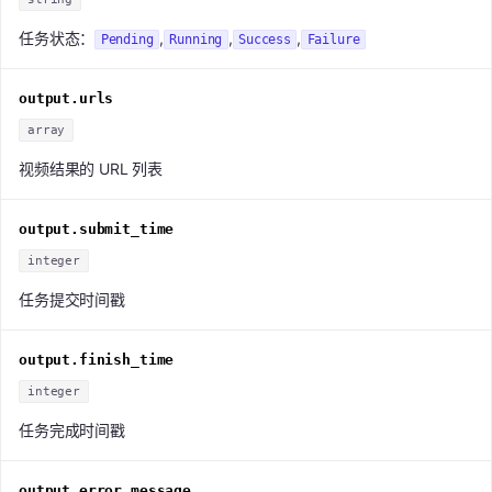
任务状态：
,
,
,
Pending
Running
Success
Failure
output.urls
array
视频结果的 URL 列表
output.submit_time
integer
任务提交时间戳
output.finish_time
integer
任务完成时间戳
output.error_message