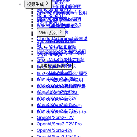
Chatbox
Nano Banana
视频生成
API支持与扩展字段说明
ChatHub
Nano Banana Pro
doubao-seedance-1-5-
ChatWise
OpenAI-Completions 说明
Nano Banana 2
pro
OpenWeb UI
OpenAI-Response说明
gpt-image-1
doubao-seedance-2-0
Obsidian
Embeddings 向量嵌入
gpt-image-1.5
Gemini 快速开始
Vidu 系列
gpt-image-2
Claude (Anthropic) 兼容说
Vidu/文生视频
doubao-seedream
明
Vidu/图生视频
Qwen-Image-Edit
DeepSeek-OCR 模型调用
Vidu/参考图生视频
Qwen-Image
示例
Vidu/首尾帧生视频
stepfun-ai/step1x-edit
思考模型配置
Vidu/视频延长
flux.1-dev
Vidu/对口型
flux-kontext-pro
DeepSeek V3.1模型
Wan-AI/Wan2.2-I2V
flux-kontext-pro/multi
开启关闭思考说明
Wan-AI/Wan2.2-T2V
flux-kontext-pro/text-to-
Doubao豆包模型思
Wan-AI/Wan2.5-I2V
image
考功能参数说明
Wan-AI/Wan2.5-T2V
flux-kontext-max
Wan-AI/Wan2.6-I2V
flux-kontext-max/multi
Wan-AI/Wan2.6-T2V
flux-kontext-max/text-to-
OpenAI/Sora2-T2V
image
OpenAI/Sora2-T2V-Pro
OpenAI/Sora2-I2V
OpenAI/Sora2-I2V-Pro