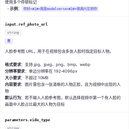
使用多个停顿标记
-
示例
：
你好<#2#>我是modelverse<#2#>很高兴见到你
input.ref_photo_url
string
否
人脸参考图 URL，用于在视频包含多张人脸时指定目标人物。
格式要求
：支持 jpg、jpeg、png、bmp、webp
分辨率要求
：单边分辨率在 192-4096px
大小要求
：不超过 10MB
内容要求
：图片需包含一张清晰的人物正脸，且为视频中出现的人
物
默认行为
：若不输入人脸参考图，默认选择视频中第一个有人脸的
画面中人脸占比最大的人物为目标
parameters.vidu_type
string