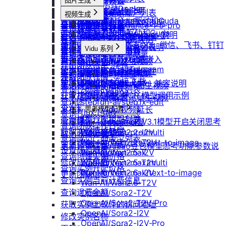
防火墙及端口设置
获取平台镜像列表
图片生成
扩容云盘
删除团队
ubuntu如何安装Docker
重装实例
模型协议支持说明
Nano Banana
配置外网加速
查询镜像已共享的账户列表
挂载已有云盘
视频生成
查询成员订单列表
Windows安装Nvidia驱动和Cuda
Nano Banana Pro
重置实例密码
API支持与扩展字段说明
云硬盘扩容与挂载
获取镜像标签列表
doubao-seedance-1-5-pro
查询云盘扩容价格
查询成员订单数量
Nano Banana 2
ubuntu安装Nvidia驱动和Cuda
升降配实例
OpenAI-Completions 说明
doubao-seedance-2-0
云存储挂载
查询他人共享给自己的镜像
挂载 US3 对象存储到实例
查询成员未支付订单
gpt-image-1
使用LangBot快速部署QQ、微信、飞书、钉钉
获取支持的可用区信息列表
OpenAI-Response说明
模型库挂载
查询已收藏的镜像列表
Vidu 系列
云存储文件上传和下载
gpt-image-1.5
查询成员未支付订单数量
机器人
查询网络加速服务状态
Embeddings 向量嵌入
自启动
查询自己发布的社区镜像
Vidu/文生视频
gpt-image-2
导出团队账单
使用Clawdbot连接Telegram
检查指定规格的资源可用性
Gemini 快速开始
doubao-seedream
手动安装监控
查询指定用户的社区镜像
Vidu/图生视频
获取团队详情
使用Clawdbot连接飞书
Qwen-Image-Edit
获取可用机型列表
Claude (Anthropic) 兼容说明
无卡模式
查询镜像制作进度
Vidu/参考图生视频
查询已创建的团队列表
Qwen-Image
获取机型族列表
DeepSeek-OCR 模型调用示例
共享/取消共享镜像
Vidu/首尾帧生视频
查询团队邀请记录
stepfun-ai/step1x-edit
查询软件端口映射列表
发布镜像到社区
Vidu/视频延长
思考模型配置
flux.1-dev
查询已加入的团队列表
查询模型仓库模型列表
收藏镜像
DeepSeek V3.1模型开启关闭思考
Vidu/对口型
flux-kontext-pro
查询团队操作日志
获取实例监控数据
flux-kontext-pro/multi
Wan-AI/Wan2.2-I2V
取消收藏镜像
说明
查询成员产品类型列表
flux-kontext-pro/text-to-image
Wan-AI/Wan2.2-T2V
变更实例计费方式
更新镜像信息
Doubao豆包模型思考功能参数说
设置成员额度
flux-kontext-max
Wan-AI/Wan2.5-I2V
查询创建实例价格
明
修改成员角色
flux-kontext-max/multi
Wan-AI/Wan2.5-T2V
查询实例升配价格
flux-kontext-max/text-to-image
Wan-AI/Wan2.6-I2V
更新团队信息
查询实例当前计费信息
Wan-AI/Wan2.6-T2V
查询退费金额
OpenAI/Sora2-T2V
OpenAI/Sora2-T2V-Pro
获取实例上软件的访问地址
OpenAI/Sora2-I2V
修改实例名称
OpenAI/Sora2-I2V-Pro