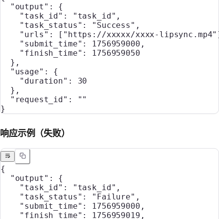
  "output"
: {
    "task_id"
: 
"task_id"
,
    "task_status"
: 
"Success"
,
    "urls"
: [
"https://xxxxx/xxxx-lipsync.mp4"
    "submit_time"
: 
1756959000
,
    "finish_time"
: 
1756959050
  },
  "usage"
: {
    "duration"
: 
30
  },
  "request_id"
: 
""
}
响应示例（失败）
{
  "output"
: {
    "task_id"
: 
"task_id"
,
    "task_status"
: 
"Failure"
,
    "submit_time"
: 
1756959000
,
    "finish_time"
: 
1756959019
,