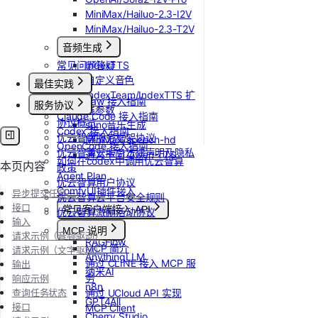
MiniMax/Hailuo-2.3-I2V
MiniMax/Hailuo-2.3-T2V
音频生成
常见问题答疑
IndexTTS
自定义音色
最佳实践
IndexTeam/IndexTTS 扩
OpenClaw 接入指南
服务协议
展参数
Claude Code 接入指南
协议概览
suno音乐生成
Codex 接入指南
优云智算服务框架协议
MiniMax/speech-hd
OpenCode 接入指南
优云智算云服务法律声明及隐私
通义千问 Qwen-TTS
如何在codex中调用优云智算
本页内容
政策
Agent Plan
优云智算用户协议
ComfyUI插件接入
异步提交任务
优云智算云平台安全规则
接口
常见客户端接入 API
优云智算激励活动协议
输入
Dify
MCP 说明
请求示例（音频驱动）
RAGFlow
MCP 简介
请求示例（文字驱动）
AnythingLLM
通过 CLINE 接入 MCP 服
输出
纳米AI
务
响应示例
n8n
查询任务状态
通过 UCloud API 实现
GPT4All
接口
MCP Client
Cherry Studio