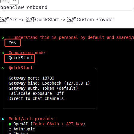
openclaw
 onboard
选择Yes -> 选择QuickStart -> 选择Custom Provider