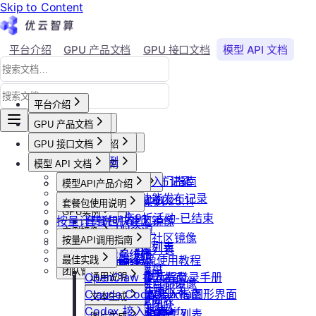
Skip to Content
平台介绍
GPU 产品文档
GPU 接口文档
模型 API 文档
Agent 社区
账号与账单
平台介绍
GPU 产品文档
平台概述
平台介绍
GPU 接口文档
用户等级与推荐
GPU产品介绍
加入社群
API接口范例
会员等级
功能概览
模型 API 文档
产品更新公告
GPU操作指南
CLI&Skills
用户推荐
已上线卡型
GPU-新功能发布记录
【新人必看】入门指南
活动及价格更新公告
GPU抢占式实例
模型API产品介绍
常见错误码
可用区介绍
模型API-新功能发布记录
镜像选择
双11夜间折扣-2025.11
GPU抢占式实例
模型API服务
发布社区镜像
套餐包使用说明
GPU实例
创建实例
2025国庆9折活动-已结束
按量计费说明
如何发布社区镜像
套餐包快速上手
计费与回收
创建GPU资源
登录实例
实例镜像
更新已发布的社区镜像
套餐计费逻辑
计费概览
按量API调用指南
GPU最佳实践
获取实例资源列表
本地数据上传
获取自制镜像列表
磁盘与云存储
套餐用量统计
计费方式说明
快速开始
Isaac系列镜像使用教程
最佳实践
启动实例
文件管理
创建自制镜像
创建并挂载云盘
客户端接入
团队管理
到期或欠费说明
Windows实例远程登录手册
OpenClaw 接入指南
通用说明
关闭实例
制作私有镜像
删除算力平台自制镜像
删除云盘
创建团队
OpenClaw 云端服务
续费管理
通过VNC搭建Ubuntu图形界面
Claude Code 接入指南
认证鉴权
删除实例
文本生成
调用公共模型库
获取社区镜像列表
卸载云盘
邀请成员加入团队
回收规则
ubuntu如何安装Dify
Codex 接入指南
错误码
重启实例
如何获取模型列表