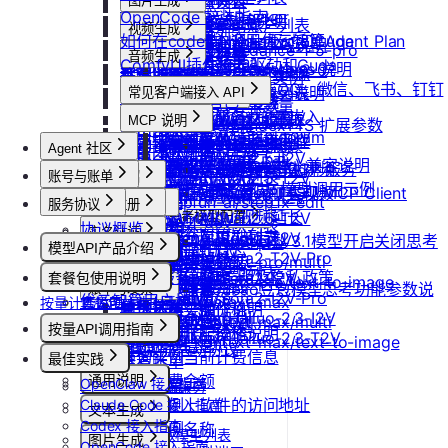
防火墙及端口设置
获取平台镜像列表
图片生成
扩容云盘
删除团队
ubuntu如何安装Docker
OpenCode 接入指南
重装实例
模型协议支持说明
Nano Banana
配置外网加速
查询镜像已共享的账户列表
挂载已有云盘
视频生成
查询成员订单列表
Windows安装Nvidia驱动和Cuda
如何在codex中调用优云智算Agent Plan
Nano Banana Pro
重置实例密码
API支持与扩展字段说明
云硬盘扩容与挂载
获取镜像标签列表
doubao-seedance-1-5-pro
查询云盘扩容价格
查询成员订单数量
音频生成
Nano Banana 2
ubuntu安装Nvidia驱动和Cuda
ComfyUI插件接入
升降配实例
OpenAI-Completions 说明
doubao-seedance-2-0
云存储挂载
查询他人共享给自己的镜像
挂载 US3 对象存储到实例
IndexTTS
查询成员未支付订单
常见问题答疑
gpt-image-1
使用LangBot快速部署QQ、微信、飞书、钉钉
获取支持的可用区信息列表
OpenAI-Response说明
常见客户端接入 API
模型库挂载
查询已收藏的镜像列表
Vidu 系列
云存储文件上传和下载
自定义音色
gpt-image-1.5
查询成员未支付订单数量
机器人
Dify
查询网络加速服务状态
Embeddings 向量嵌入
Wan-AI/Wan2.2-I2V
自启动
查询自己发布的社区镜像
Vidu/文生视频
gpt-image-2
MCP 说明
IndexTeam/IndexTTS 扩展参数
导出团队账单
RAGFlow
使用Clawdbot连接Telegram
Wan-AI/Wan2.2-T2V
检查指定规格的资源可用性
Gemini 快速开始
doubao-seedream
手动安装监控
查询指定用户的社区镜像
MCP 简介
Vidu/图生视频
suno音乐生成
Agent 社区
获取团队详情
AnythingLLM
Wan-AI/Wan2.5-I2V
使用Clawdbot连接飞书
Qwen-Image-Edit
获取可用机型列表
Claude (Anthropic) 兼容说明
无卡模式
查询镜像制作进度
通过 CLINE 接入 MCP 服务
Vidu/参考图生视频
MiniMax/speech-hd
查询已创建的团队列表
纳米AI
Wan-AI/Wan2.5-T2V
账号与账单
产品介绍
Qwen-Image
获取机型族列表
DeepSeek-OCR 模型调用示例
共享/取消共享镜像
通义千问 Qwen-TTS
通过 UCloud API 实现 MCP Client
Vidu/首尾帧生视频
Wan-AI/Wan2.6-I2V
n8n
查询团队邀请记录
产品介绍
stepfun-ai/step1x-edit
服务协议
控制台操作
账号注册
查询软件端口映射列表
发布镜像到社区
Vidu/视频延长
Wan-AI/Wan2.6-T2V
GPT4All
思考模型配置
flux.1-dev
查询已加入的团队列表
快速开始
协议概览
Agent广场
注册流程
计费说明
实名认证
查询模型仓库模型列表
OpenAI/Sora2-T2V
Cherry Studio
收藏镜像
DeepSeek V3.1模型开启关闭思考
Vidu/对口型
flux-kontext-pro
查询团队操作日志
模型API产品介绍
优云智算服务框架协议
操作指南
注销账号
升配与续费
认证概览
OpenAI/Sora2-T2V-Pro
Chatbox
获取实例监控数据
flux-kontext-pro/multi
团队管理
取消收藏镜像
说明
查询成员产品类型列表
模型API服务
优云智算云服务法律声明及隐私政策
模型配置
OpenAI/Sora2-I2V
ChatHub
套餐包使用说明
到期与数据说明
个人认证
flux-kontext-pro/text-to-image
变更实例计费方式
团队功能概览
更新镜像信息
Doubao豆包模型思考功能参数说
账单与发票
设置成员额度
OpenAI/Sora2-I2V-Pro
ChatWise
优云智算用户协议
flux-kontext-max
按量计费说明
套餐包快速上手
高校认证
查询创建实例价格
管理员账号操作说明
账号充值
明
MiniMax/Hailuo-2.3-I2V
OpenWeb UI
修改成员角色
flux-kontext-max/multi
优云智算云平台安全规则
套餐计费逻辑
企业认证
按量API调用指南
查询实例升配价格
团队成员账号操作说明
提现规则
MiniMax/Hailuo-2.3-T2V
Obsidian
flux-kontext-max/text-to-image
更新团队信息
套餐用量统计
优云智算激励活动协议
快速开始
查询实例当前计费信息
最佳实践
查看账单
客户端接入
查询退费金额
通用说明
OpenClaw 接入指南
开具发票
OpenClaw 云端服务
获取实例上软件的访问地址
Claude Code 接入指南
认证鉴权
文本生成
Codex 接入指南
错误码
修改实例名称
如何获取模型列表
图片生成
OpenCode 接入指南