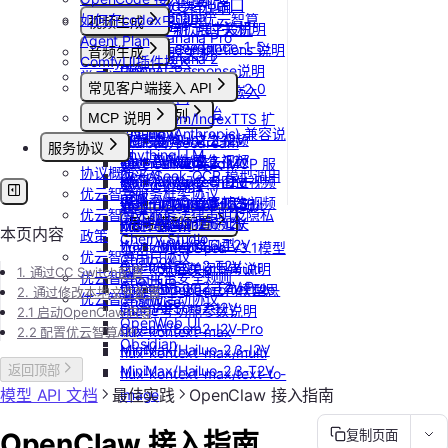
更新Pod实例端口
模型协议支持说明
Nano Banana
如何在codex中调用优云智算
视频生成
设置/更新定时关机
API支持与扩展字段说明
Nano Banana Pro
Agent Plan
doubao-seedance-1-5-
OpenAI-Completions 说明
取消定时关机
音频生成
Nano Banana 2
ComfyUI插件接入
pro
OpenAI-Response说明
常见问题答疑
IndexTTS
gpt-image-1
常见客户端接入 API
doubao-seedance-2-0
Embeddings 向量嵌入
自定义音色
gpt-image-1.5
Gemini 快速开始
Dify
Vidu 系列
MCP 说明
IndexTeam/IndexTTS 扩
gpt-image-2
Claude (Anthropic) 兼容说
RAGFlow
Wan-AI/Wan2.2-I2V
展参数
Vidu/文生视频
doubao-seedream
MCP 简介
服务协议
明
AnythingLLM
Wan-AI/Wan2.2-T2V
suno音乐生成
Vidu/图生视频
Qwen-Image-Edit
通过 CLINE 接入 MCP 服
协议概览
DeepSeek-OCR 模型调用
纳米AI
Wan-AI/Wan2.5-I2V
MiniMax/speech-hd
Vidu/参考图生视频
Qwen-Image
务
优云智算服务框架协议
示例
n8n
Wan-AI/Wan2.5-T2V
通义千问 Qwen-TTS
Vidu/首尾帧生视频
stepfun-ai/step1x-edit
通过 UCloud API 实现
优云智算云服务法律声明及隐私
GPT4All
Wan-AI/Wan2.6-I2V
思考模型配置
Vidu/视频延长
flux.1-dev
MCP Client
本页内容
政策
Cherry Studio
Wan-AI/Wan2.6-T2V
Vidu/对口型
flux-kontext-pro
DeepSeek V3.1模型
优云智算用户协议
Chatbox
OpenAI/Sora2-T2V
flux-kontext-pro/multi
开启关闭思考说明
1. 通过CC Switch配置
优云智算云平台安全规则
ChatHub
OpenAI/Sora2-T2V-Pro
flux-kontext-pro/text-to-
Doubao豆包模型思
2. 通过修改本地文件配置
优云智算激励活动协议
ChatWise
OpenAI/Sora2-I2V
image
考功能参数说明
2.1 启动OpenClaw向导
OpenWeb UI
OpenAI/Sora2-I2V-Pro
flux-kontext-max
2.2 配置优云智算API
Obsidian
MiniMax/Hailuo-2.3-I2V
flux-kontext-max/multi
MiniMax/Hailuo-2.3-T2V
返回顶部
flux-kontext-max/text-to-
模型 API 文档
最佳实践
OpenClaw 接入指南
image
OpenClaw 接入指南
复制页面