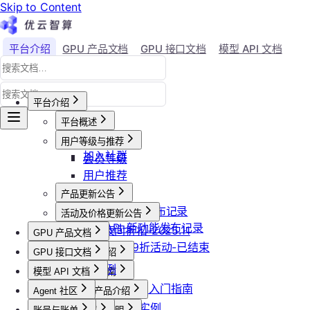
Skip to Content
平台介绍
GPU 产品文档
GPU 接口文档
模型 API 文档
Agent 社区
账号与账单
平台介绍
平台概述
平台介绍
用户等级与推荐
加入社群
会员等级
用户推荐
产品更新公告
GPU-新功能发布记录
活动及价格更新公告
模型API-新功能发布记录
双11夜间折扣-2025.11
GPU 产品文档
2025国庆9折活动-已结束
GPU 接口文档
GPU产品介绍
API接口范例
功能概览
模型 API 文档
GPU操作指南
CLI&Skills
已上线卡型
【新人必看】入门指南
Agent 社区
GPU抢占式实例
模型API产品介绍
常见错误码
可用区介绍
镜像选择
GPU抢占式实例
模型API服务