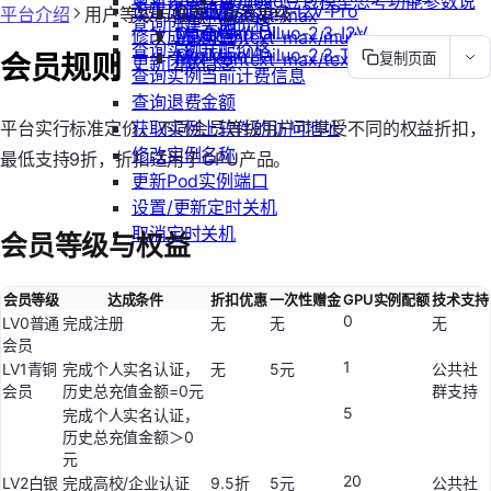
更新镜像信息
Doubao豆包模型思考功能参数说
设置成员额度
OpenAI/Sora2-I2V-Pro
ChatWise
平台介绍
用户等级与推荐
会员等级
flux-kontext-max
查询创建实例价格
明
MiniMax/Hailuo-2.3-I2V
OpenWeb UI
修改成员角色
flux-kontext-max/multi
查询实例升配价格
MiniMax/Hailuo-2.3-T2V
Obsidian
flux-kontext-max/text-to-image
会员规则
复制页面
更新团队信息
查询实例当前计费信息
查询退费金额
获取实例上软件的访问地址
平台实行标准定价，不同会员等级用户可享受不同的权益折扣，
修改实例名称
最低支持9折，折扣适用于GPU产品。
更新Pod实例端口
设置/更新定时关机
取消定时关机
会员等级与权益
会员等级
达成条件
折扣优惠
一次性赠金
GPU实例配额
技术支持
0
LV0普通
完成注册
无
无
无
会员
1
LV1青铜
完成个人实名认证，
无
5元
公共社
会员
历史总充值金额=0元
群支持
5
完成个人实名认证，
历史总充值金额＞0
元
20
LV2白银
完成高校/企业认证
9.5折
5元
公共社