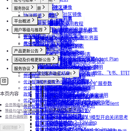
账号与账单
发布社区镜像
套餐包使用说明
产品介绍
GPU实例
创建实例
按量计费说明
如何发布社区镜像
套餐包快速上手
产品介绍
服务协议
计费与回收
控制台操作
账号注册
创建GPU资源
登录实例
实例镜像
更新已发布的社区镜像
套餐计费逻辑
快速开始
协议概览
计费概览
Agent广场
注册流程
按量API调用指南
GPU最佳实践
计费说明
实名认证
获取实例资源列表
本地数据上传
获取自制镜像列表
磁盘与云存储
套餐用量统计
平台概述
优云智算服务框架协议
计费方式说明
快速开始
操作指南
注销账号
Isaac系列镜像使用教程
升配与续费
认证概览
最佳实践
启动实例
团队管理
文件管理
创建自制镜像
创建并挂载云盘
客户端接入
平台介绍
团队管理
优云智算云服务法律声明及隐私政策
到期或欠费说明
模型配置
用户等级与推荐
Windows实例远程登录手册
OpenClaw 接入指南
到期与数据说明
个人认证
通用说明
关闭实例
团队功能概览
制作私有镜像
删除算力平台自制镜像
账单与发票
删除云盘
加入社群
创建团队
OpenClaw 云端服务
优云智算用户协议
续费管理
会员等级
通过VNC搭建Ubuntu图形界面
Claude Code 接入指南
高校认证
认证鉴权
删除实例
管理员账号操作说明
文本生成
调用公共模型库
获取社区镜像列表
账号充值
卸载云盘
邀请成员加入团队
优云智算云平台安全规则
用户推荐
回收规则
ubuntu如何安装Dify
Codex 接入指南
企业认证
错误码
重启实例
团队成员账号操作说明
如何获取模型列表
防火墙及端口设置
获取平台镜像列表
提现规则
图片生成
扩容云盘
删除团队
优云智算激励活动协议
产品更新公告
ubuntu如何安装Docker
OpenCode 接入指南
重装实例
模型协议支持说明
Nano Banana
配置外网加速
查询镜像已共享的账户列表
查看账单
挂载已有云盘
视频生成
查询成员订单列表
GPU-新功能发布记录
Windows安装Nvidia驱动和Cuda
如何在codex中调用优云智算Agent Plan
Nano Banana Pro
重置实例密码
API支持与扩展字段说明
活动及价格更新公告
云硬盘扩容与挂载
获取镜像标签列表
开具发票
doubao-seedance-1-5-pro
查询云盘扩容价格
查询成员订单数量
音频生成
模型API-新功能发布记录
Nano Banana 2
ubuntu安装Nvidia驱动和Cuda
ComfyUI插件接入
升降配实例
OpenAI-Completions 说明
双11夜间折扣-2025.11
doubao-seedance-2-0
云存储挂载
查询他人共享给自己的镜像
服务协议
挂载 US3 对象存储到实例
IndexTTS
查询成员未支付订单
常见问题答疑
gpt-image-1
使用LangBot快速部署QQ、微信、飞书、钉钉
2025国庆9折活动-已结束
获取支持的可用区信息列表
OpenAI-Response说明
常见客户端接入 API
模型库挂载
查询已收藏的镜像列表
Vidu 系列
协议概览
云存储文件上传和下载
自定义音色
gpt-image-1.5
查询成员未支付订单数量
机器人
Dify
查询网络加速服务状态
Embeddings 向量嵌入
Wan-AI/Wan2.2-I2V
优云智算服务框架协议
自启动
查询自己发布的社区镜像
Vidu/文生视频
gpt-image-2
MCP 说明
IndexTeam/IndexTTS 扩展参数
导出团队账单
RAGFlow
使用Clawdbot连接Telegram
Wan-AI/Wan2.2-T2V
检查指定规格的资源可用性
Gemini 快速开始
优云智算云服务法律声明及隐私
doubao-seedream
手动安装监控
查询指定用户的社区镜像
MCP 简介
Vidu/图生视频
suno音乐生成
获取团队详情
AnythingLLM
Wan-AI/Wan2.5-I2V
本页内容
使用Clawdbot连接飞书
Qwen-Image-Edit
政策
获取可用机型列表
Claude (Anthropic) 兼容说明
无卡模式
查询镜像制作进度
通过 CLINE 接入 MCP 服务
Vidu/参考图生视频
MiniMax/speech-hd
查询已创建的团队列表
纳米AI
Wan-AI/Wan2.5-T2V
Qwen-Image
优云智算用户协议
获取机型族列表
DeepSeek-OCR 模型调用示例
共享/取消共享镜像
通义千问 Qwen-TTS
通过 UCloud API 实现 MCP Client
Vidu/首尾帧生视频
Wan-AI/Wan2.6-I2V
n8n
会员等级与权益
查询团队邀请记录
stepfun-ai/step1x-edit
优云智算云平台安全规则
查询软件端口映射列表
发布镜像到社区
Vidu/视频延长
Wan-AI/Wan2.6-T2V
GPT4All
思考模型配置
等级与GPU配额说明
flux.1-dev
查询已加入的团队列表
优云智算激励活动协议
查询模型仓库模型列表
OpenAI/Sora2-T2V
Cherry Studio
会员升级规则
收藏镜像
DeepSeek V3.1模型开启关闭思考
Vidu/对口型
flux-kontext-pro
查询团队操作日志
OpenAI/Sora2-T2V-Pro
Chatbox
获取实例监控数据
flux-kontext-pro/multi
取消收藏镜像
说明
查询成员产品类型列表
OpenAI/Sora2-I2V
ChatHub
返回顶部
flux-kontext-pro/text-to-image
变更实例计费方式