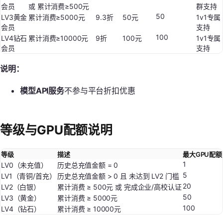
会员
或 累计消费≥500元
群支持
50
LV3黄金
累计消费≥5000元
9.3折
50元
1v1专属
会员
支持
100
LV4钻石
累计消费≥10000元
9折
100元
1v1专属
会员
支持
说明：
模型API服务
不参与平台折扣优惠
等级与GPU配额说明
等级
描述
最大GPU配额
1
LV0（未充值）
历史总充值金额 = 0
5
LV1（青铜/首充）
历史总充值金额 > 0 且 未达到 LV2 门槛
20
LV2（白银）
累计消费 ≥ 500元 或 完成企业/高校认证
50
LV3（黄金）
累计消费 ≥ 5000元
100
LV4（钻石）
累计消费 ≥ 10000元