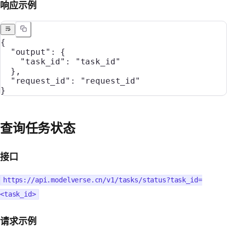
响应示例
{
  "output"
: {
    "task_id"
: 
"task_id"
  },
  "request_id"
: 
"request_id"
}
查询任务状态
接口
https://api.modelverse.cn/v1/tasks/status?task_id=
<task_id>
请求示例