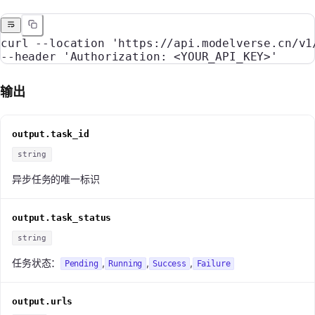
curl
 --location
 'https://api.modelverse.cn/v1
--header 
'Authorization: <YOUR_API_KEY>'
输出
output.task_id
string
异步任务的唯一标识
output.task_status
string
任务状态：
,
,
,
Pending
Running
Success
Failure
output.urls