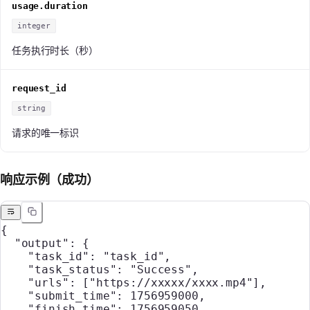
usage.duration
integer
任务执行时长（秒）
request_id
string
请求的唯一标识
响应示例（成功）
{
  "output"
: {
    "task_id"
: 
"task_id"
,
    "task_status"
: 
"Success"
,
    "urls"
: [
"https://xxxxx/xxxx.mp4"
],
    "submit_time"
: 
1756959000
,
    "finish_time"
: 
1756959050