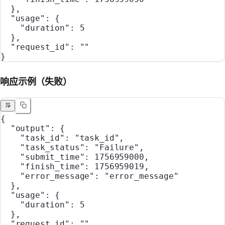
  },
  "usage"
: {
    "duration"
: 
5
  },
  "request_id"
: 
""
}
响应示例（失败）
{
  "output"
: {
    "task_id"
: 
"task_id"
,
    "task_status"
: 
"Failure"
,
    "submit_time"
: 
1756959000
,
    "finish_time"
: 
1756959019
,
    "error_message"
: 
"error_message"
  },
  "usage"
: {
    "duration"
: 
5
  },
  "request_id"
: 
""