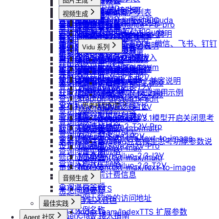
防火墙及端口设置
获取平台镜像列表
图片生成
扩容云盘
删除团队
ubuntu如何安装Docker
重装实例
模型协议支持说明
Nano Banana
配置外网加速
查询镜像已共享的账户列表
挂载已有云盘
视频生成
查询成员订单列表
Windows安装Nvidia驱动和Cuda
Nano Banana Pro
重置实例密码
API支持与扩展字段说明
云硬盘扩容与挂载
获取镜像标签列表
doubao-seedance-1-5-pro
查询云盘扩容价格
查询成员订单数量
Nano Banana 2
ubuntu安装Nvidia驱动和Cuda
升降配实例
OpenAI-Completions 说明
doubao-seedance-2-0
云存储挂载
查询他人共享给自己的镜像
挂载 US3 对象存储到实例
查询成员未支付订单
gpt-image-1
使用LangBot快速部署QQ、微信、飞书、钉钉
获取支持的可用区信息列表
OpenAI-Response说明
模型库挂载
查询已收藏的镜像列表
Vidu 系列
云存储文件上传和下载
gpt-image-1.5
查询成员未支付订单数量
机器人
查询网络加速服务状态
Embeddings 向量嵌入
Wan-AI/Wan2.2-I2V
自启动
查询自己发布的社区镜像
Vidu/文生视频
gpt-image-2
导出团队账单
使用Clawdbot连接Telegram
Wan-AI/Wan2.2-T2V
检查指定规格的资源可用性
Gemini 快速开始
doubao-seedream
手动安装监控
查询指定用户的社区镜像
Vidu/图生视频
获取团队详情
Wan-AI/Wan2.5-I2V
使用Clawdbot连接飞书
Qwen-Image-Edit
获取可用机型列表
Claude (Anthropic) 兼容说明
无卡模式
查询镜像制作进度
Vidu/参考图生视频
查询已创建的团队列表
Wan-AI/Wan2.5-T2V
Qwen-Image
获取机型族列表
DeepSeek-OCR 模型调用示例
共享/取消共享镜像
Vidu/首尾帧生视频
Wan-AI/Wan2.6-I2V
查询团队邀请记录
stepfun-ai/step1x-edit
查询软件端口映射列表
发布镜像到社区
Vidu/视频延长
Wan-AI/Wan2.6-T2V
思考模型配置
flux.1-dev
查询已加入的团队列表
查询模型仓库模型列表
OpenAI/Sora2-T2V
收藏镜像
DeepSeek V3.1模型开启关闭思考
Vidu/对口型
flux-kontext-pro
查询团队操作日志
OpenAI/Sora2-T2V-Pro
获取实例监控数据
flux-kontext-pro/multi
取消收藏镜像
说明
查询成员产品类型列表
OpenAI/Sora2-I2V
flux-kontext-pro/text-to-image
变更实例计费方式
更新镜像信息
Doubao豆包模型思考功能参数说
设置成员额度
OpenAI/Sora2-I2V-Pro
flux-kontext-max
查询创建实例价格
明
MiniMax/Hailuo-2.3-I2V
修改成员角色
flux-kontext-max/multi
查询实例升配价格
MiniMax/Hailuo-2.3-T2V
flux-kontext-max/text-to-image
更新团队信息
查询实例当前计费信息
音频生成
查询退费金额
IndexTTS
常见问题答疑
获取实例上软件的访问地址
自定义音色
最佳实践
修改实例名称
IndexTeam/IndexTTS 扩展参数
OpenClaw 接入指南
Agent 社区