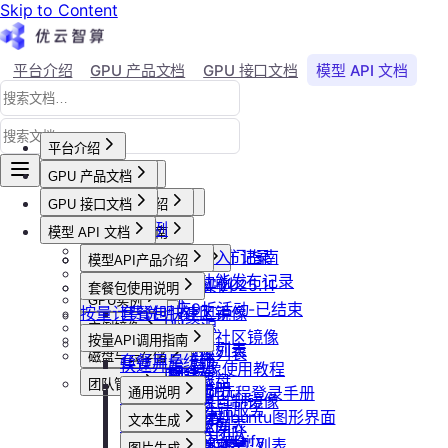
Skip to Content
平台介绍
GPU 产品文档
GPU 接口文档
模型 API 文档
Agent 社区
账号与账单
平台介绍
GPU 产品文档
平台概述
平台介绍
GPU 接口文档
用户等级与推荐
GPU产品介绍
加入社群
API接口范例
会员等级
功能概览
模型 API 文档
产品更新公告
GPU操作指南
CLI&Skills
用户推荐
已上线卡型
GPU-新功能发布记录
【新人必看】入门指南
活动及价格更新公告
GPU抢占式实例
模型API产品介绍
常见错误码
可用区介绍
模型API-新功能发布记录
镜像选择
双11夜间折扣-2025.11
GPU抢占式实例
模型API服务
发布社区镜像
套餐包使用说明
GPU实例
创建实例
2025国庆9折活动-已结束
按量计费说明
如何发布社区镜像
套餐包快速上手
计费与回收
创建GPU资源
登录实例
实例镜像
更新已发布的社区镜像
套餐计费逻辑
计费概览
按量API调用指南
GPU最佳实践
获取实例资源列表
本地数据上传
获取自制镜像列表
磁盘与云存储
套餐用量统计
计费方式说明
快速开始
Isaac系列镜像使用教程
启动实例
文件管理
创建自制镜像
创建并挂载云盘
客户端接入
团队管理
到期或欠费说明
Windows实例远程登录手册
通用说明
关闭实例
制作私有镜像
删除算力平台自制镜像
删除云盘
创建团队
OpenClaw 云端服务
续费管理
通过VNC搭建Ubuntu图形界面
认证鉴权
删除实例
文本生成
调用公共模型库
获取社区镜像列表
卸载云盘
邀请成员加入团队
回收规则
ubuntu如何安装Dify
错误码
重启实例
如何获取模型列表