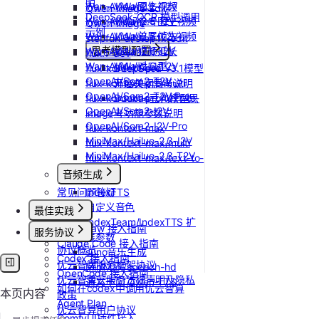
明
Wan-AI/Wan2.2-T2V
Vidu/图生视频
Qwen-Image-Edit
DeepSeek-OCR 模型调用
Wan-AI/Wan2.5-I2V
Vidu/参考图生视频
Qwen-Image
示例
Wan-AI/Wan2.5-T2V
Vidu/首尾帧生视频
stepfun-ai/step1x-edit
Wan-AI/Wan2.6-I2V
思考模型配置
Vidu/视频延长
flux.1-dev
Wan-AI/Wan2.6-T2V
Vidu/对口型
flux-kontext-pro
DeepSeek V3.1模型
OpenAI/Sora2-T2V
flux-kontext-pro/multi
开启关闭思考说明
OpenAI/Sora2-T2V-Pro
flux-kontext-pro/text-to-
Doubao豆包模型思
OpenAI/Sora2-I2V
image
考功能参数说明
OpenAI/Sora2-I2V-Pro
flux-kontext-max
MiniMax/Hailuo-2.3-I2V
flux-kontext-max/multi
MiniMax/Hailuo-2.3-T2V
flux-kontext-max/text-to-
image
音频生成
常见问题答疑
IndexTTS
自定义音色
最佳实践
IndexTeam/IndexTTS 扩
OpenClaw 接入指南
服务协议
展参数
Claude Code 接入指南
协议概览
suno音乐生成
Codex 接入指南
优云智算服务框架协议
MiniMax/speech-hd
OpenCode 接入指南
优云智算云服务法律声明及隐私
通义千问 Qwen-TTS
如何在codex中调用优云智算
本页内容
政策
Agent Plan
优云智算用户协议
ComfyUI插件接入