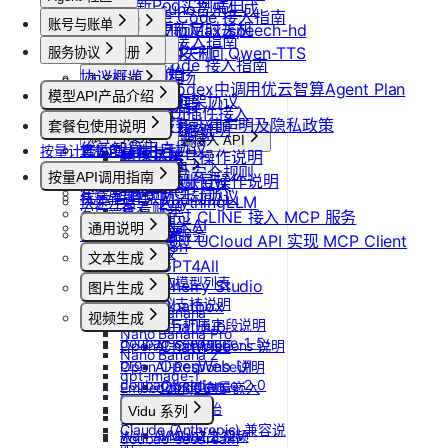
更新Pod实例端口
suno音乐生成
Claude Code 接入指南
账号与账单
产品介绍
设置/更新定时关机
MiniMax/speech-hd
Codex 接入指南
产品介绍
取消定时关机
通义千问 Qwen-TTS
服务协议
控制台操作
账号注册
OpenCode 接入指南
快速开始
协议概览
Agent广场
注册流程
计费说明
实名认证
如何在codex中调用优云智算Agent Plan
模型API产品介绍
优云智算服务框架协议
操作指南
注销账号
升配与续费
认证概览
团队管理
ComfyUI插件接入
模型API服务
优云智算云服务法律声明及隐私政策
模型配置
套餐包使用说明
到期与数据说明
个人认证
团队功能概览
账单与发票
常见客户端接入 API
优云智算用户协议
按量计费说明
套餐包快速上手
高校认证
管理员账号操作说明
账号充值
Dify
MCP 说明
优云智算云平台安全规则
套餐计费逻辑
企业认证
按量API调用指南
团队成员账号操作说明
RAGFlow
提现规则
MCP 简介
套餐用量统计
优云智算激励活动协议
AnythingLLM
快速开始
查看账单
客户端接入
通过 CLINE 接入 MCP 服务
纳米AI
通用说明
开具发票
OpenClaw 云端服务
通过 UCloud API 实现 MCP Client
n8n
认证鉴权
文本生成
GPT4All
错误码
如何获取模型列表
Cherry Studio
图片生成
模型协议支持说明
Chatbox
Nano Banana
视频生成
API支持与扩展字段说明
ChatHub
Nano Banana Pro
doubao-seedance-1-5-
ChatWise
OpenAI-Completions 说明
Nano Banana 2
pro
OpenWeb UI
OpenAI-Response说明
gpt-image-1
doubao-seedance-2-0
Obsidian
Embeddings 向量嵌入
gpt-image-1.5
Gemini 快速开始
Vidu 系列
gpt-image-2
Claude (Anthropic) 兼容说
Wan-AI/Wan2.2-I2V
Vidu/文生视频
doubao-seedream