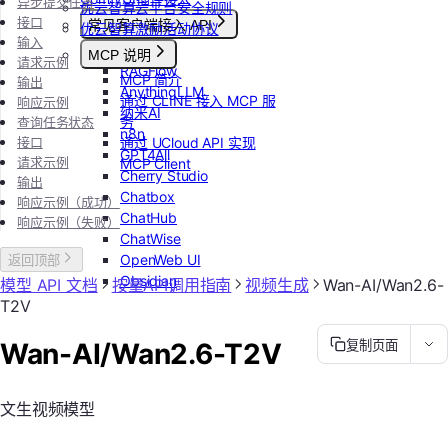
异步提交任务
优云智算云平台安全规则
接口
常见客户端接入 API
优云智算激励活动协议
输入
Dify
MCP 说明
请求示例
RAGFlow
MCP 简介
输出
AnythingLLM
通过 CLINE 接入 MCP 服
响应示例
纳米AI
务
查询任务状态
n8n
接口
通过 UCloud API 实现
GPT4All
请求示例
MCP Client
Cherry Studio
输出
Chatbox
响应示例（成功）
ChatHub
响应示例（失败）
ChatWise
OpenWeb UI
返回顶部
Obsidian
模型 API 文档
按量API调用指南
视频生成
Wan-AI/Wan2.6-
T2V
Wan-AI/Wan2.6-T2V
复制页面
文生视频模型