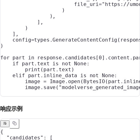
                        file_uri
=
"https://umo
                    )
                ),
            ],
        )
    ],
    config
=
types.GenerateContentConfig(
respon
)
for
 part 
in
 response.candidates[
0
].content.pa
    if
 part.text 
is
 not
 None
:
        print
(part.text)
    elif
 part.inline_data 
is
 not
 None
:
        image 
=
 Image.open(BytesIO(part.inlin
        image.save(
"modelverse_generated_imag
响应示例
{
  "candidates"
: [