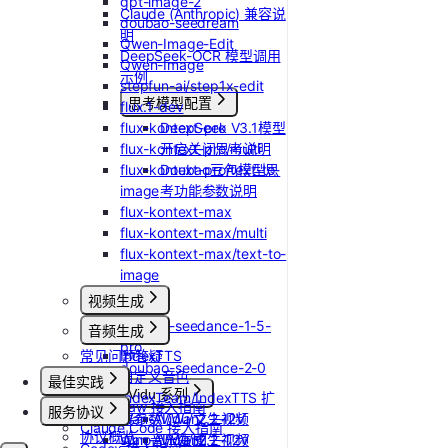
gpt-image-2
Claude (Anthropic) 兼容说
doubao-seedream
明
Qwen-Image-Edit
DeepSeek-OCR 模型调用
Qwen-Image
示例
stepfun-ai/step1x-edit
思考模型配置
flux.1-dev
flux-kontext-pro
DeepSeek V3.1模型
flux-kontext-pro/multi
开启关闭思考说明
flux-kontext-pro/text-to-
Doubao豆包模型思
image
考功能参数说明
flux-kontext-max
flux-kontext-max/multi
flux-kontext-max/text-to-
image
视频生成
doubao-seedance-1-5-
音频生成
pro
常见问题答疑
IndexTTS
doubao-seedance-2-0
自定义音色
最佳实践
Vidu 系列
IndexTeam/IndexTTS 扩
OpenClaw 接入指南
服务协议
Wan-AI/Wan2.2-I2V
展参数
Vidu/文生视频
Claude Code 接入指南
协议概览
Wan-AI/Wan2.2-T2V
suno音乐生成
Vidu/图生视频