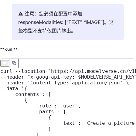
⚠️ 注意：您必须在配置中添加
responseModalities: [“TEXT”, “IMAGE”]。这
些模型不支持仅图片输出。
** curl **
curl
 --location
 'https://api.modelverse.cn/v1
--header 
"x-goog-api-key: 
$MODELVERSE_API_KEY
--header 
'Content-Type: application/json'
 \
--data 
'{
    "contents": [
        {
            "role": "user",
            "parts": [
                {
                    "text": "Create a picture
                }
            ]