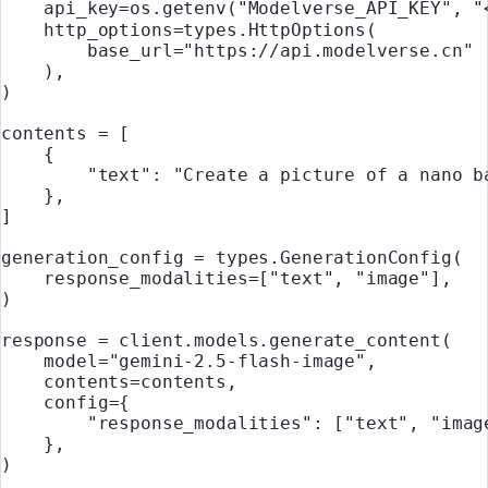
    api_key
=
os.getenv(
"Modelverse_API_KEY"
, 
"
    http_options
=
types.HttpOptions(
        base_url
=
"https://api.modelverse.cn"
    ),
)
contents 
=
 [
    {
        "text"
: 
"Create a picture of a nano b
    },
]
generation_config 
=
 types.GenerationConfig(
    response_modalities
=
[
"text"
, 
"image"
],
)
response 
=
 client.models.generate_content(
    model
=
"gemini-2.5-flash-image"
,
    contents
=
contents,
    config
=
{
        "response_modalities"
: [
"text"
, 
"imag
    },
)