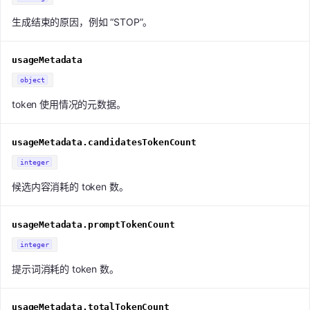
生成结束的原因，例如 “STOP”。
usageMetadata
object
token 使用情况的元数据。
usageMetadata.candidatesTokenCount
integer
候选内容消耗的 token 数。
usageMetadata.promptTokenCount
integer
提示词消耗的 token 数。
usageMetadata.totalTokenCount