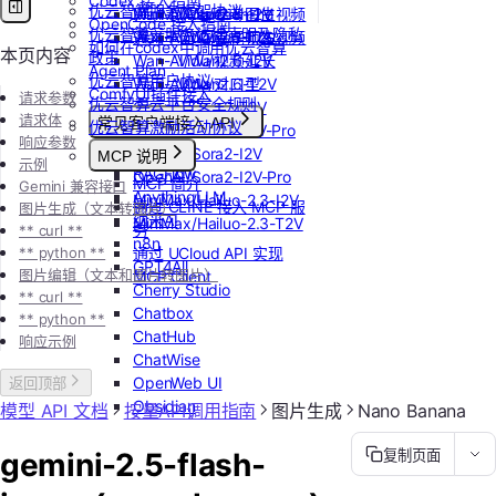
Codex 接入指南
优云智算服务框架协议
Wan-AI/Wan2.5-I2V
MiniMax/speech-hd
Vidu/参考图生视频
OpenCode 接入指南
优云智算云服务法律声明及隐私
Wan-AI/Wan2.5-T2V
通义千问 Qwen-TTS
Vidu/首尾帧生视频
如何在codex中调用优云智算
本页内容
政策
Wan-AI/Wan2.6-I2V
Vidu/视频延长
Agent Plan
优云智算用户协议
Wan-AI/Wan2.6-T2V
Vidu/对口型
ComfyUI插件接入
请求参数
优云智算云平台安全规则
OpenAI/Sora2-T2V
请求体
常见客户端接入 API
优云智算激励活动协议
OpenAI/Sora2-T2V-Pro
响应参数
Dify
OpenAI/Sora2-I2V
MCP 说明
示例
RAGFlow
OpenAI/Sora2-I2V-Pro
MCP 简介
Gemini 兼容接口
AnythingLLM
MiniMax/Hailuo-2.3-I2V
通过 CLINE 接入 MCP 服
图片生成（文本转图片）
纳米AI
MiniMax/Hailuo-2.3-T2V
务
** curl **
n8n
** python **
通过 UCloud API 实现
GPT4All
图片编辑（文本和图片转图片）
MCP Client
Cherry Studio
** curl **
Chatbox
** python **
ChatHub
响应示例
ChatWise
OpenWeb UI
返回顶部
Obsidian
模型 API 文档
按量API调用指南
图片生成
Nano Banana
gemini-2.5-flash-
复制页面