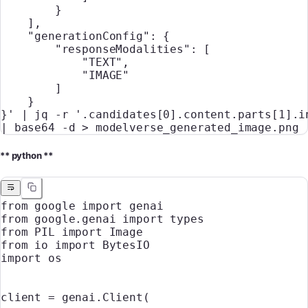
        }
    ],
    "generationConfig": {
        "responseModalities": [
            "TEXT",
            "IMAGE"
        ]
    }
}'
 |
 jq
 -r
 '.candidates[0].content.parts[1].i
|
 base64
 -d
 >
 modelverse_generated_image.png
** python **
from
 google 
import
 genai
from
 google.genai 
import
 types
from
 PIL
 import
 Image
from
 io 
import
 BytesIO
import
 os
client 
=
 genai.Client(