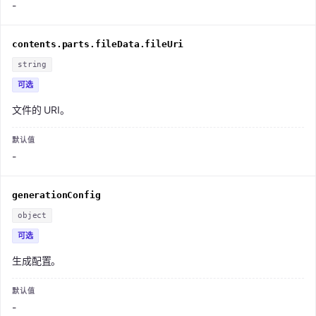
-
contents.parts.fileData.fileUri
string
可选
文件的 URI。
-
generationConfig
object
可选
生成配置。
-