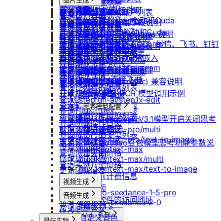
防火墙及端口设置
获取平台镜像列表
图片生成
扩容云盘
删除团队
ubuntu如何安装Docker
重装实例
模型协议支持说明
Nano Banana
配置外网加速
查询镜像已共享的账户列表
挂载已有云盘
查询成员订单列表
Windows安装Nvidia驱动和Cuda
Nano Banana Pro
重置实例密码
API支持与扩展字段说明
云硬盘扩容与挂载
获取镜像标签列表
查询云盘扩容价格
查询成员订单数量
Nano Banana 2
ubuntu安装Nvidia驱动和Cuda
升降配实例
OpenAI-Completions 说明
云存储挂载
查询他人共享给自己的镜像
挂载 US3 对象存储到实例
查询成员未支付订单
gpt-image-1
使用LangBot快速部署QQ、微信、飞书、钉钉
获取支持的可用区信息列表
OpenAI-Response说明
模型库挂载
查询已收藏的镜像列表
云存储文件上传和下载
gpt-image-1.5
查询成员未支付订单数量
机器人
查询网络加速服务状态
Embeddings 向量嵌入
自启动
查询自己发布的社区镜像
gpt-image-2
导出团队账单
使用Clawdbot连接Telegram
检查指定规格的资源可用性
Gemini 快速开始
doubao-seedream
手动安装监控
查询指定用户的社区镜像
获取团队详情
使用Clawdbot连接飞书
Qwen-Image-Edit
获取可用机型列表
Claude (Anthropic) 兼容说明
无卡模式
查询镜像制作进度
查询已创建的团队列表
Qwen-Image
获取机型族列表
DeepSeek-OCR 模型调用示例
共享/取消共享镜像
查询团队邀请记录
stepfun-ai/step1x-edit
查询软件端口映射列表
发布镜像到社区
思考模型配置
flux.1-dev
查询已加入的团队列表
查询模型仓库模型列表
收藏镜像
DeepSeek V3.1模型开启关闭思考
flux-kontext-pro
查询团队操作日志
获取实例监控数据
flux-kontext-pro/multi
取消收藏镜像
说明
查询成员产品类型列表
flux-kontext-pro/text-to-image
变更实例计费方式
更新镜像信息
Doubao豆包模型思考功能参数说
设置成员额度
flux-kontext-max
查询创建实例价格
明
修改成员角色
flux-kontext-max/multi
查询实例升配价格
flux-kontext-max/text-to-image
更新团队信息
查询实例当前计费信息
视频生成
查询退费金额
doubao-seedance-1-5-pro
音频生成
获取实例上软件的访问地址
doubao-seedance-2-0
IndexTTS
常见问题答疑
修改实例名称
Vidu 系列
自定义音色