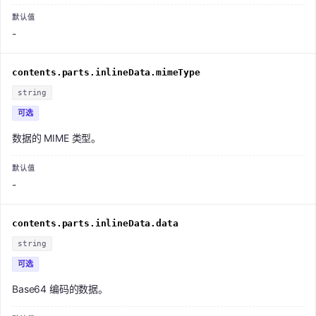
-
contents.parts.inlineData.mimeType
string
可选
数据的 MIME 类型。
-
contents.parts.inlineData.data
string
可选
Base64 编码的数据。