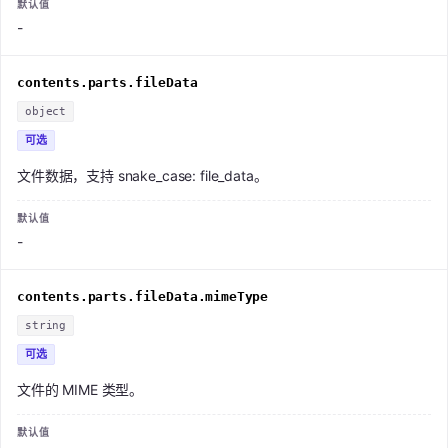
-
contents.parts.fileData
object
可选
文件数据，支持 snake_case: file_data。
-
contents.parts.fileData.mimeType
string
可选
文件的 MIME 类型。