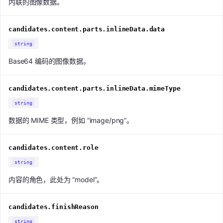
内联的图像数据。
candidates.content.parts.inlineData.data
string
Base64 编码的图像数据。
candidates.content.parts.inlineData.mimeType
string
数据的 MIME 类型，例如 “image/png”。
candidates.content.role
string
内容的角色，此处为 “model”。
candidates.finishReason
string