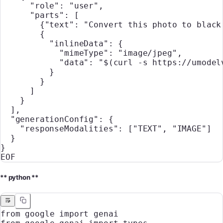
      "role": "user",
      "parts": [
        {"text": "Convert this photo to black
        {
          "inlineData": {
            "mimeType": "image/jpeg",
            "data": "$(
curl
 -s
 https://umodel
          }
        }
      ]
    }
  ],
  "generationConfig": {
    "responseModalities": ["TEXT", "IMAGE"]
  }
}
EOF
** python **
from
 google 
import
 genai