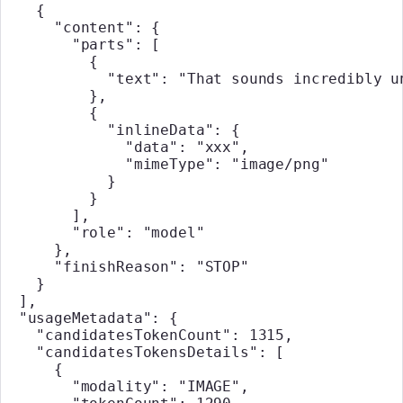
    {
      "content"
: {
        "parts"
: [
          {
            "text"
: 
"That sounds incredibly u
          },
          {
            "inlineData"
: {
              "data"
: 
"xxx"
,
              "mimeType"
: 
"image/png"
            }
          }
        ],
        "role"
: 
"model"
      },
      "finishReason"
: 
"STOP"
    }
  ],
  "usageMetadata"
: {
    "candidatesTokenCount"
: 
1315
,
    "candidatesTokensDetails"
: [
      {
        "modality"
: 
"IMAGE"
,