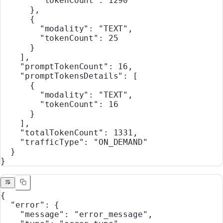
        "tokenCount"
: 
1290
      },
      {
        "modality"
: 
"TEXT"
,
        "tokenCount"
: 
25
      }
    ],
    "promptTokenCount"
: 
16
,
    "promptTokensDetails"
: [
      {
        "modality"
: 
"TEXT"
,
        "tokenCount"
: 
16
      }
    ],
    "totalTokenCount"
: 
1331
,
    "trafficType"
: 
"ON_DEMAND"
  }
}
{
  "error"
: {
    "message"
: 
"error_message"
,