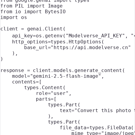
from
 google.genai 
import
 types
from
 PIL
 import
 Image
from
 io 
import
 BytesIO
import
 os
client 
=
 genai.Client(
    api_key
=
os.getenv(
"Modelverse_API_KEY"
, 
"
    http_options
=
types.HttpOptions(
        base_url
=
"https://api.modelverse.cn"
    ),
)
response 
=
 client.models.generate_content(
    model
=
"gemini-2.5-flash-image"
,
    contents
=
[
        types.Content(
            role
=
"user"
,
            parts
=
[
                types.Part(
                    text
=
"Convert this photo 
                ),
                types.Part(
                    file_data
=
types.FileData(
                        mime_type
=
"image/jpeg