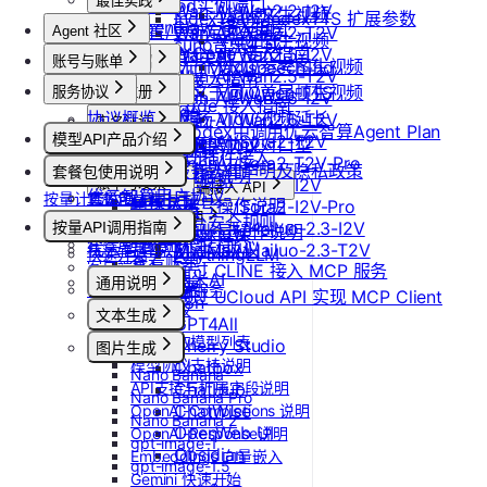
最佳实践
更新Pod实例端口
Wan-AI/Wan2.2-I2V
Vidu/文生视频
IndexTeam/IndexTTS 扩展参数
OpenClaw 接入指南
设置/更新定时关机
Wan-AI/Wan2.2-T2V
Agent 社区
Vidu/图生视频
suno音乐生成
Claude Code 接入指南
Wan-AI/Wan2.5-I2V
取消定时关机
账号与账单
产品介绍
Vidu/参考图生视频
MiniMax/speech-hd
Wan-AI/Wan2.5-T2V
Codex 接入指南
产品介绍
通义千问 Qwen-TTS
Vidu/首尾帧生视频
服务协议
控制台操作
账号注册
Wan-AI/Wan2.6-I2V
OpenCode 接入指南
快速开始
协议概览
Agent广场
注册流程
Vidu/视频延长
Wan-AI/Wan2.6-T2V
计费说明
实名认证
如何在codex中调用优云智算Agent Plan
模型API产品介绍
OpenAI/Sora2-T2V
优云智算服务框架协议
操作指南
注销账号
Vidu/对口型
升配与续费
认证概览
团队管理
ComfyUI插件接入
OpenAI/Sora2-T2V-Pro
模型API服务
优云智算云服务法律声明及隐私政策
模型配置
套餐包使用说明
到期与数据说明
个人认证
团队功能概览
OpenAI/Sora2-I2V
账单与发票
常见客户端接入 API
优云智算用户协议
按量计费说明
套餐包快速上手
高校认证
管理员账号操作说明
OpenAI/Sora2-I2V-Pro
账号充值
Dify
MCP 说明
优云智算云平台安全规则
套餐计费逻辑
企业认证
MiniMax/Hailuo-2.3-I2V
按量API调用指南
团队成员账号操作说明
RAGFlow
提现规则
MCP 简介
套餐用量统计
优云智算激励活动协议
MiniMax/Hailuo-2.3-T2V
AnythingLLM
快速开始
查看账单
客户端接入
通过 CLINE 接入 MCP 服务
纳米AI
通用说明
开具发票
OpenClaw 云端服务
通过 UCloud API 实现 MCP Client
n8n
认证鉴权
文本生成
GPT4All
错误码
如何获取模型列表
Cherry Studio
图片生成
模型协议支持说明
Chatbox
Nano Banana
API支持与扩展字段说明
ChatHub
Nano Banana Pro
ChatWise
OpenAI-Completions 说明
Nano Banana 2
OpenWeb UI
OpenAI-Response说明
gpt-image-1
Obsidian
Embeddings 向量嵌入
gpt-image-1.5
Gemini 快速开始