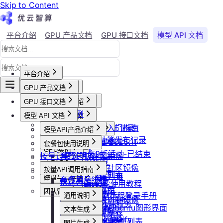
Skip to Content
平台介绍
GPU 产品文档
GPU 接口文档
模型 API 文档
Agent 社区
账号与账单
平台介绍
GPU 产品文档
平台概述
平台介绍
GPU 接口文档
用户等级与推荐
GPU产品介绍
加入社群
API接口范例
会员等级
功能概览
模型 API 文档
产品更新公告
GPU操作指南
CLI&Skills
用户推荐
已上线卡型
GPU-新功能发布记录
【新人必看】入门指南
活动及价格更新公告
GPU抢占式实例
模型API产品介绍
常见错误码
可用区介绍
模型API-新功能发布记录
镜像选择
双11夜间折扣-2025.11
GPU抢占式实例
模型API服务
发布社区镜像
套餐包使用说明
GPU实例
创建实例
2025国庆9折活动-已结束
按量计费说明
如何发布社区镜像
套餐包快速上手
计费与回收
创建GPU资源
登录实例
实例镜像
更新已发布的社区镜像
套餐计费逻辑
计费概览
按量API调用指南
GPU最佳实践
获取实例资源列表
本地数据上传
获取自制镜像列表
磁盘与云存储
套餐用量统计
计费方式说明
快速开始
Isaac系列镜像使用教程
启动实例
文件管理
创建自制镜像
创建并挂载云盘
客户端接入
团队管理
到期或欠费说明
Windows实例远程登录手册
通用说明
关闭实例
制作私有镜像
删除算力平台自制镜像
删除云盘
创建团队
OpenClaw 云端服务
续费管理
通过VNC搭建Ubuntu图形界面
认证鉴权
删除实例
文本生成
调用公共模型库
获取社区镜像列表
卸载云盘
邀请成员加入团队
回收规则
ubuntu如何安装Dify
错误码
重启实例
如何获取模型列表