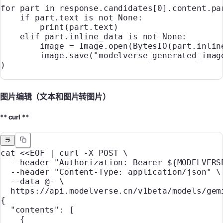
for
 part 
in
 response.candidates[
0
].content.pa
    if
 part.text 
is
 not
 None
:
        print
(part.text)
    elif
 part.inline_data 
is
 not
 None
:
        image 
=
 Image.open(BytesIO(part.inlin
        image.save(
"modelverse_generated_imag
)
图片编辑（文本和图片转图片）
** curl **
cat
 <<
EOF
 |
 curl
 -X
 POST
 \
  --header "Authorization: Bearer ${
MODELVERS
  --header "Content-Type: application/json" 
\
  --data @- 
\
  https://api.modelverse.cn/v1beta/models/gem
{
  "contents": [
    {