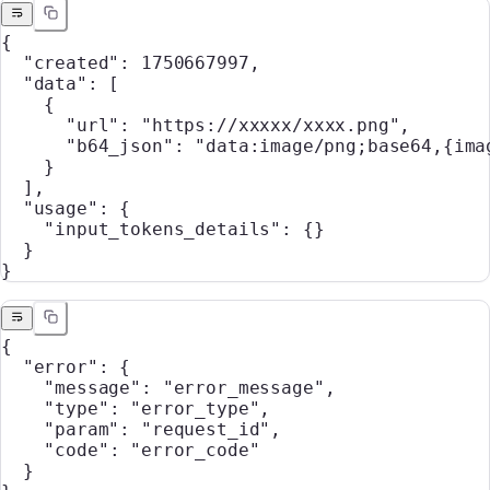
{
  "created"
: 
1750667997
,
  "data"
: [
    {
      "url"
: 
"https://xxxxx/xxxx.png"
,
      "b64_json"
: 
"data:image/png;base64,{ima
    }
  ],
  "usage"
: {
    "input_tokens_details"
: {}
  }
}
{
  "error"
: {
    "message"
: 
"error_message"
,
    "type"
: 
"error_type"
,
    "param"
: 
"request_id"
,
    "code"
: 
"error_code"
  }