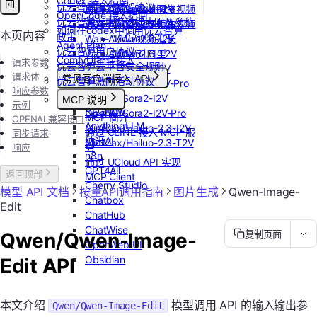
Codex 接入指南
优云智算服务框架协议
Wan-AI/Wan2.5-I2V
MiniMax/speech-hd
Vidu/参考图生视频
OpenCode 接入指南
优云智算云服务法律声明及隐私
Wan-AI/Wan2.5-T2V
通义千问 Qwen-TTS
Vidu/首尾帧生视频
如何在codex中调用优云智算
本页内容
政策
Wan-AI/Wan2.6-I2V
Vidu/视频延长
Agent Plan
优云智算用户协议
Wan-AI/Wan2.6-T2V
Vidu/对口型
ComfyUI插件接入
请求参数
优云智算云平台安全规则
OpenAI/Sora2-T2V
请求体
常见客户端接入 API
优云智算激励活动协议
OpenAI/Sora2-T2V-Pro
响应参数
Dify
OpenAI/Sora2-I2V
MCP 说明
示例
RAGFlow
OpenAI/Sora2-I2V-Pro
MCP 简介
OPENAI 兼容接口
AnythingLLM
MiniMax/Hailuo-2.3-I2V
通过 CLINE 接入 MCP 服
同步请求
纳米AI
MiniMax/Hailuo-2.3-T2V
务
响应
n8n
通过 UCloud API 实现
GPT4All
返回顶部
MCP Client
Cherry Studio
模型 API 文档
按量API调用指南
图片生成
Qwen-Image-
Chatbox
Edit
ChatHub
ChatWise
Qwen/Qwen-Image-
复制页面
OpenWeb UI
Obsidian
Edit API
本文介绍
模型调用 API 的输入输出参
Qwen/Qwen-Image-Edit