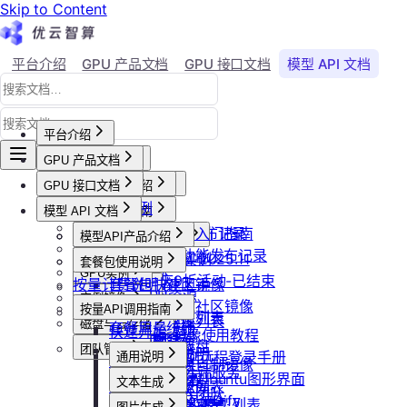
Skip to Content
平台介绍
GPU 产品文档
GPU 接口文档
模型 API 文档
Agent 社区
账号与账单
平台介绍
GPU 产品文档
平台概述
平台介绍
GPU 接口文档
用户等级与推荐
GPU产品介绍
加入社群
API接口范例
会员等级
功能概览
模型 API 文档
产品更新公告
GPU操作指南
CLI&Skills
用户推荐
已上线卡型
GPU-新功能发布记录
【新人必看】入门指南
活动及价格更新公告
GPU抢占式实例
模型API产品介绍
常见错误码
可用区介绍
模型API-新功能发布记录
镜像选择
双11夜间折扣-2025.11
GPU抢占式实例
模型API服务
发布社区镜像
套餐包使用说明
GPU实例
创建实例
2025国庆9折活动-已结束
按量计费说明
如何发布社区镜像
套餐包快速上手
计费与回收
创建GPU资源
登录实例
实例镜像
更新已发布的社区镜像
套餐计费逻辑
计费概览
按量API调用指南
GPU最佳实践
获取实例资源列表
本地数据上传
获取自制镜像列表
磁盘与云存储
套餐用量统计
计费方式说明
快速开始
Isaac系列镜像使用教程
启动实例
文件管理
创建自制镜像
创建并挂载云盘
客户端接入
团队管理
到期或欠费说明
Windows实例远程登录手册
通用说明
关闭实例
制作私有镜像
删除算力平台自制镜像
删除云盘
创建团队
OpenClaw 云端服务
续费管理
通过VNC搭建Ubuntu图形界面
认证鉴权
删除实例
文本生成
调用公共模型库
获取社区镜像列表
卸载云盘
邀请成员加入团队
回收规则
ubuntu如何安装Dify
错误码
重启实例
如何获取模型列表