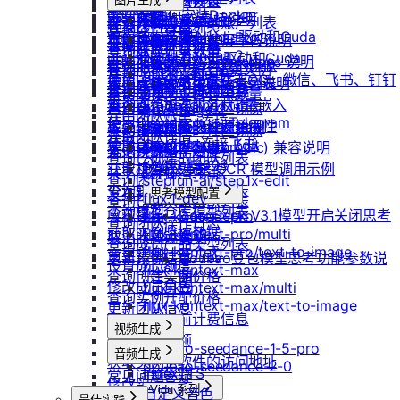
防火墙及端口设置
获取平台镜像列表
图片生成
扩容云盘
删除团队
ubuntu如何安装Docker
重装实例
模型协议支持说明
Nano Banana
配置外网加速
查询镜像已共享的账户列表
挂载已有云盘
查询成员订单列表
Windows安装Nvidia驱动和Cuda
Nano Banana Pro
重置实例密码
API支持与扩展字段说明
云硬盘扩容与挂载
获取镜像标签列表
查询云盘扩容价格
查询成员订单数量
Nano Banana 2
ubuntu安装Nvidia驱动和Cuda
升降配实例
OpenAI-Completions 说明
云存储挂载
查询他人共享给自己的镜像
挂载 US3 对象存储到实例
查询成员未支付订单
gpt-image-1
使用LangBot快速部署QQ、微信、飞书、钉钉
获取支持的可用区信息列表
OpenAI-Response说明
模型库挂载
查询已收藏的镜像列表
云存储文件上传和下载
gpt-image-1.5
查询成员未支付订单数量
机器人
查询网络加速服务状态
Embeddings 向量嵌入
自启动
查询自己发布的社区镜像
gpt-image-2
导出团队账单
使用Clawdbot连接Telegram
检查指定规格的资源可用性
Gemini 快速开始
doubao-seedream
手动安装监控
查询指定用户的社区镜像
获取团队详情
使用Clawdbot连接飞书
Qwen-Image-Edit
获取可用机型列表
Claude (Anthropic) 兼容说明
无卡模式
查询镜像制作进度
查询已创建的团队列表
Qwen-Image
获取机型族列表
DeepSeek-OCR 模型调用示例
共享/取消共享镜像
查询团队邀请记录
stepfun-ai/step1x-edit
查询软件端口映射列表
发布镜像到社区
思考模型配置
flux.1-dev
查询已加入的团队列表
查询模型仓库模型列表
收藏镜像
DeepSeek V3.1模型开启关闭思考
flux-kontext-pro
查询团队操作日志
获取实例监控数据
flux-kontext-pro/multi
取消收藏镜像
说明
查询成员产品类型列表
flux-kontext-pro/text-to-image
变更实例计费方式
更新镜像信息
Doubao豆包模型思考功能参数说
设置成员额度
flux-kontext-max
查询创建实例价格
明
修改成员角色
flux-kontext-max/multi
查询实例升配价格
flux-kontext-max/text-to-image
更新团队信息
查询实例当前计费信息
视频生成
查询退费金额
doubao-seedance-1-5-pro
音频生成
获取实例上软件的访问地址
doubao-seedance-2-0
IndexTTS
常见问题答疑
修改实例名称
Vidu 系列
自定义音色