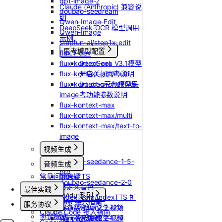
gpt-image-2
Claude (Anthropic) 兼容说
doubao-seedream
明
Qwen-Image-Edit
DeepSeek-OCR 模型调用
Qwen-Image
示例
stepfun-ai/step1x-edit
思考模型配置
flux.1-dev
flux-kontext-pro
DeepSeek V3.1模型
flux-kontext-pro/multi
开启关闭思考说明
flux-kontext-pro/text-to-
Doubao豆包模型思
image
考功能参数说明
flux-kontext-max
flux-kontext-max/multi
flux-kontext-max/text-to-
image
视频生成
doubao-seedance-1-5-
音频生成
pro
常见问题答疑
IndexTTS
doubao-seedance-2-0
自定义音色
最佳实践
Vidu 系列
IndexTeam/IndexTTS 扩
OpenClaw 接入指南
服务协议
Wan-AI/Wan2.2-I2V
展参数
Vidu/文生视频
Claude Code 接入指南
协议概览
Wan-AI/Wan2.2-T2V
suno音乐生成
Vidu/图生视频