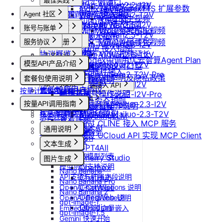
最佳实践
更新Pod实例端口
Wan-AI/Wan2.2-I2V
Vidu/文生视频
IndexTeam/IndexTTS 扩展参数
OpenClaw 接入指南
设置/更新定时关机
Wan-AI/Wan2.2-T2V
Agent 社区
Vidu/图生视频
suno音乐生成
Claude Code 接入指南
Wan-AI/Wan2.5-I2V
取消定时关机
账号与账单
产品介绍
Vidu/参考图生视频
MiniMax/speech-hd
Wan-AI/Wan2.5-T2V
Codex 接入指南
产品介绍
通义千问 Qwen-TTS
Vidu/首尾帧生视频
服务协议
控制台操作
账号注册
Wan-AI/Wan2.6-I2V
OpenCode 接入指南
快速开始
协议概览
Agent广场
注册流程
Vidu/视频延长
Wan-AI/Wan2.6-T2V
计费说明
实名认证
如何在codex中调用优云智算Agent Plan
模型API产品介绍
OpenAI/Sora2-T2V
优云智算服务框架协议
操作指南
注销账号
Vidu/对口型
升配与续费
认证概览
团队管理
ComfyUI插件接入
OpenAI/Sora2-T2V-Pro
模型API服务
优云智算云服务法律声明及隐私政策
模型配置
套餐包使用说明
到期与数据说明
个人认证
团队功能概览
OpenAI/Sora2-I2V
账单与发票
常见客户端接入 API
优云智算用户协议
按量计费说明
套餐包快速上手
高校认证
管理员账号操作说明
OpenAI/Sora2-I2V-Pro
账号充值
Dify
MCP 说明
优云智算云平台安全规则
套餐计费逻辑
企业认证
MiniMax/Hailuo-2.3-I2V
按量API调用指南
团队成员账号操作说明
RAGFlow
提现规则
MCP 简介
套餐用量统计
优云智算激励活动协议
MiniMax/Hailuo-2.3-T2V
AnythingLLM
快速开始
查看账单
客户端接入
通过 CLINE 接入 MCP 服务
纳米AI
通用说明
开具发票
OpenClaw 云端服务
通过 UCloud API 实现 MCP Client
n8n
认证鉴权
文本生成
GPT4All
错误码
如何获取模型列表
Cherry Studio
图片生成
模型协议支持说明
Chatbox
Nano Banana
API支持与扩展字段说明
ChatHub
Nano Banana Pro
ChatWise
OpenAI-Completions 说明
Nano Banana 2
OpenWeb UI
OpenAI-Response说明
gpt-image-1
Obsidian
Embeddings 向量嵌入
gpt-image-1.5
Gemini 快速开始