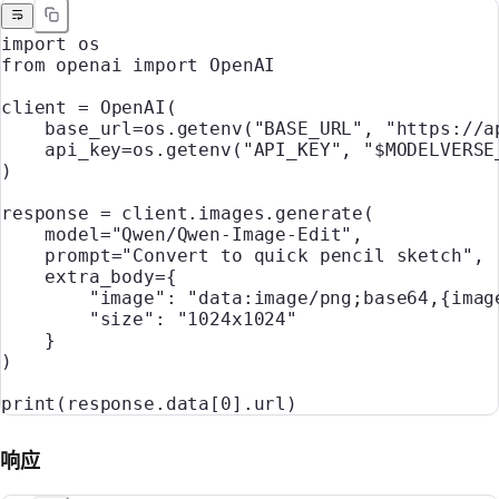
import
 os
from
 openai 
import
 OpenAI
client 
=
 OpenAI(
    base_url
=
os.getenv(
"BASE_URL"
, 
"https://a
    api_key
=
os.getenv(
"API_KEY"
, 
"$MODELVERSE
)
response 
=
 client.images.generate(
    model
=
"Qwen/Qwen-Image-Edit"
,
    prompt
=
"Convert to quick pencil sketch"
,
    extra_body
=
{
        "image"
: 
"data:image/png;base64,
{imag
        "size"
: 
"1024x1024"
    }
)
print
(response.data[
0
].url)
响应