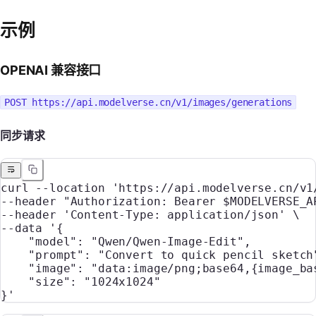
示例
OPENAI 兼容接口
POST https://api.modelverse.cn/v1/images/generations
同步请求
curl
 --location
 'https://api.modelverse.cn/v1
--header 
"Authorization: Bearer 
$MODELVERSE_A
--header 
'Content-Type: application/json'
 \
--data 
'{
    "model": "Qwen/Qwen-Image-Edit",
    "prompt": "Convert to quick pencil sketch
    "image": "data:image/png;base64,{image_ba
    "size": "1024x1024"
}'