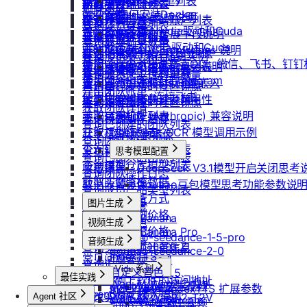
重启实例
如何获取模型列表
防火墙及端口设置
获取平台镜像列表
扩容云盘
删除团队
ubuntu如何安装Docker
重装实例
模型协议支持说明
配置外网加速
查询镜像已共享的账户列表
挂载已有云盘
查询成员订单列表
Windows安装Nvidia驱动和Cuda
重置实例密码
API支持与扩展字段说明
云硬盘扩容与挂载
获取镜像标签列表
查询云盘扩容价格
查询成员订单数量
ubuntu安装Nvidia驱动和Cuda
升降配实例
OpenAI-Completions 说明
云存储挂载
查询他人共享给自己的镜像
挂载 US3 对象存储到实例
查询成员未支付订单
使用LangBot快速部署QQ、微信、飞书、钉
获取支持的可用区信息列表
OpenAI-Response说明
模型库挂载
查询已收藏的镜像列表
云存储文件上传和下载
查询成员未支付订单数量
使用Clawdbot连接Telegram
查询网络加速服务状态
Embeddings 向量嵌入
自启动
查询自己发布的社区镜像
导出团队账单
使用Clawdbot连接飞书
检查指定规格的资源可用性
Gemini 快速开始
手动安装监控
查询指定用户的社区镜像
获取团队详情
获取可用机型列表
Claude (Anthropic) 兼容说明
无卡模式
查询镜像制作进度
查询已创建的团队列表
获取机型族列表
DeepSeek-OCR 模型调用示例
共享/取消共享镜像
查询团队邀请记录
查询软件端口映射列表
发布镜像到社区
思考模型配置
查询已加入的团队列表
查询模型仓库模型列表
收藏镜像
DeepSeek V3.1模型开启关闭思考
查询团队操作日志
获取实例监控数据
取消收藏镜像
Doubao豆包模型思考功能参数说
查询成员产品类型列表
变更实例计费方式
更新镜像信息
图片生成
设置成员额度
查询创建实例价格
Nano Banana
修改成员角色
视频生成
查询实例升配价格
Nano Banana Pro
doubao-seedance-1-5-pro
更新团队信息
音频生成
Nano Banana 2
查询实例当前计费信息
doubao-seedance-2-0
IndexTTS
常见问题答疑
gpt-image-1
查询退费金额
Vidu 系列
自定义音色
gpt-image-1.5
最佳实践
获取实例上软件的访问地址
Wan-AI/Wan2.2-I2V
Vidu/文生视频
gpt-image-2
IndexTeam/IndexTTS 扩展参数
OpenClaw 接入指南
修改实例名称
Wan-AI/Wan2.2-T2V
Agent 社区
doubao-seedream
Vidu/图生视频
suno音乐生成