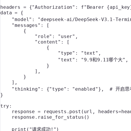
headers 
=
 {
"Authorization"
: 
f
"Bearer 
{
api_key
data 
=
 {
    "model"
: 
"deepseek-ai/DeepSeek-V3.1-Termi
    "messages"
: [
        {
            "role"
: 
"user"
,
            "content"
: [
                {
                    "type"
: 
"text"
,
                    "text"
: 
"9.9和9.11哪个大"
,
                }
            ],
        }
    ],
    "thinking"
: {
"type"
: 
"enabled"
},  
# 开启思考
}
try
:
    response 
=
 requests.post(url, 
headers
=
hea
    response.raise_for_status() 
    print
(
"请求成功!"
)