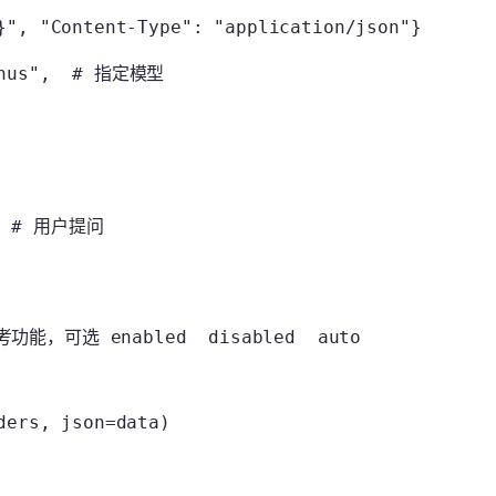
}
"
, 
"Content-Type"
: 
"application/json"
}
nus"
,  
# 指定模型
  
# 用户提问
功能，可选 enabled  disabled  auto
ders, 
json
=
data)