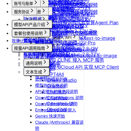
Claude Code 接入指南
Wan-AI/Wan2.5-I2V
更新Pod实例端口
Qwen-Image-Edit
账号与账单
产品介绍
Vidu/参考图生视频
MiniMax/speech-hd
Wan-AI/Wan2.5-T2V
Codex 接入指南
Qwen-Image
设置/更新定时关机
产品介绍
通义千问 Qwen-TTS
Vidu/首尾帧生视频
服务协议
控制台操作
账号注册
Wan-AI/Wan2.6-I2V
stepfun-ai/step1x-edit
OpenCode 接入指南
取消定时关机
快速开始
协议概览
Agent广场
注册流程
Vidu/视频延长
Wan-AI/Wan2.6-T2V
flux.1-dev
计费说明
实名认证
如何在codex中调用优云智算Agent Plan
模型API产品介绍
OpenAI/Sora2-T2V
优云智算服务框架协议
操作指南
注销账号
Vidu/对口型
flux-kontext-pro
升配与续费
认证概览
团队管理
ComfyUI插件接入
OpenAI/Sora2-T2V-Pro
模型API服务
flux-kontext-pro/multi
优云智算云服务法律声明及隐私政策
模型配置
套餐包使用说明
到期与数据说明
个人认证
团队功能概览
OpenAI/Sora2-I2V
账单与发票
flux-kontext-pro/text-to-image
常见客户端接入 API
优云智算用户协议
按量计费说明
套餐包快速上手
高校认证
管理员账号操作说明
OpenAI/Sora2-I2V-Pro
账号充值
flux-kontext-max
Dify
MCP 说明
优云智算云平台安全规则
套餐计费逻辑
企业认证
MiniMax/Hailuo-2.3-I2V
按量API调用指南
团队成员账号操作说明
flux-kontext-max/multi
RAGFlow
提现规则
MCP 简介
套餐用量统计
优云智算激励活动协议
MiniMax/Hailuo-2.3-T2V
flux-kontext-max/text-to-image
AnythingLLM
快速开始
查看账单
客户端接入
通过 CLINE 接入 MCP 服务
纳米AI
通用说明
开具发票
OpenClaw 云端服务
通过 UCloud API 实现 MCP Client
n8n
认证鉴权
文本生成
GPT4All
错误码
如何获取模型列表
Cherry Studio
模型协议支持说明
Chatbox
API支持与扩展字段说明
ChatHub
ChatWise
OpenAI-Completions 说明
OpenWeb UI
OpenAI-Response说明
Obsidian
Embeddings 向量嵌入
Gemini 快速开始
Claude (Anthropic) 兼容说
明