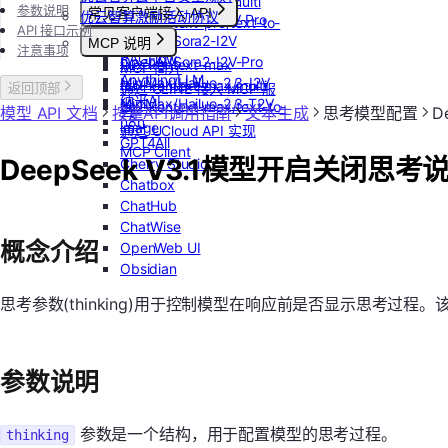
flux-kontext-pro/multi
参数说明
常见客户端接入 API
优云智算激励活动协议
OpenAI/Sora2-T2V-Pro
flux-kontext-pro/text-to-
API 接口示例
Dify
OpenAI/Sora2-I2V
MCP 说明
image
注意事项
RAGFlow
OpenAI/Sora2-I2V-Pro
flux-kontext-max
MCP 简介
AnythingLLM
MiniMax/Hailuo-2.3-I2V
flux-kontext-max/multi
通过 CLINE 接入 MCP 服
返回顶部
纳米AI
MiniMax/Hailuo-2.3-T2V
flux-kontext-max/text-to-
务
模型 API 文档
按量API调用指南
文本生成
思考模型配置
D
n8n
image
通过 UCloud API 实现
GPT4All
MCP Client
DeepSeek V3.1模型开启关闭思考
Cherry Studio
Chatbox
ChatHub
ChatWise
概念介绍
OpenWeb UI
Obsidian
思考参数(thinking)用于控制模型在响应前是否显示思考过
参数说明
参数是一个结构，用于配置模型的思考过程。
thinking