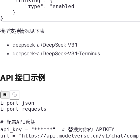
    "thinking"
: {
        "type"
: 
"enabled"
    }
}
模型支持情况见下表
deepseek-ai/DeepSeek-V3.1
deepseek-ai/DeepSeek-V3.1-Terminus
API 接口示例
import
 json
import
 requests
# 配置API密钥
api_key 
=
 "******"
  # 替换为你的 APIKEY
url 
=
 "https://api.modelverse.cn/v1/chat/comp