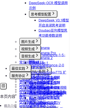
DeepSeek-OCR 模型调用
示例
思考模型配置
DeepSeek V3.1模型
开启关闭思考说明
Doubao豆包模型思
考功能参数说明
图片生成
Nano Banana
视频生成
Nano Banana Pro
doubao-seedance-1-5-
音频生成
Nano Banana 2
pro
常见问题答疑
IndexTTS
gpt-image-1
doubao-seedance-2-0
自定义音色
gpt-image-1.5
最佳实践
Vidu 系列
IndexTeam/IndexTTS 扩
gpt-image-2
OpenClaw 接入指南
服务协议
Wan-AI/Wan2.2-I2V
展参数
Vidu/文生视频
doubao-seedream
Claude Code 接入指南
协议概览
Wan-AI/Wan2.2-T2V
suno音乐生成
Vidu/图生视频
Qwen-Image-Edit
Codex 接入指南
优云智算服务框架协议
Wan-AI/Wan2.5-I2V
MiniMax/speech-hd
Vidu/参考图生视频
Qwen-Image
OpenCode 接入指南
优云智算云服务法律声明及隐私
Wan-AI/Wan2.5-T2V
通义千问 Qwen-TTS
Vidu/首尾帧生视频
stepfun-ai/step1x-edit
如何在codex中调用优云智算
本页内容
政策
Wan-AI/Wan2.6-I2V
Vidu/视频延长
flux.1-dev
Agent Plan
优云智算用户协议
Wan-AI/Wan2.6-T2V
Vidu/对口型
flux-kontext-pro
ComfyUI插件接入
概念介绍
优云智算云平台安全规则
OpenAI/Sora2-T2V