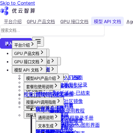
Skip to Content
平台介绍
GPU 产品文档
GPU 接口文档
模型 API 文档
Ag
↗
进入控制台
平台介绍
GPU 产品文档
平台概述
平台介绍
GPU 接口文档
用户等级与推荐
GPU产品介绍
加入社群
API接口范例
会员等级
功能概览
模型 API 文档
产品更新公告
GPU操作指南
CLI&Skills
用户推荐
已上线卡型
GPU-新功能发布记录
【新人必看】入门指南
活动及价格更新公告
GPU抢占式实例
模型API产品介绍
常见错误码
可用区介绍
模型API-新功能发布记录
镜像选择
双11夜间折扣-2025.11
GPU抢占式实例
模型API服务
发布社区镜像
套餐包使用说明
GPU实例
创建实例
2025国庆9折活动-已结束
按量计费说明
如何发布社区镜像
套餐包快速上手
计费与回收
创建GPU资源
登录实例
实例镜像
更新已发布的社区镜像
套餐计费逻辑
计费概览
按量API调用指南
GPU最佳实践
获取实例资源列表
本地数据上传
获取自制镜像列表
磁盘与云存储
套餐用量统计
计费方式说明
快速开始
Isaac系列镜像使用教程
启动实例
文件管理
创建自制镜像
创建并挂载云盘
客户端接入
团队管理
到期或欠费说明
Windows实例远程登录手册
通用说明
关闭实例
制作私有镜像
删除算力平台自制镜像
删除云盘
创建团队
OpenClaw 云端服务
续费管理
通过VNC搭建Ubuntu图形界面
认证鉴权
删除实例
文本生成
调用公共模型库
获取社区镜像列表
卸载云盘
邀请成员加入团队
回收规则
ubuntu如何安装Dify
错误码