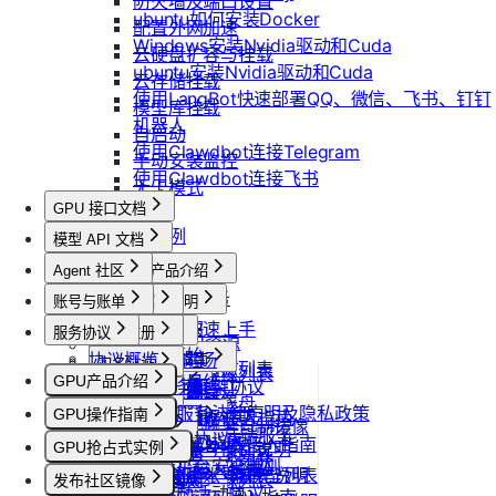
防火墙及端口设置
ubuntu如何安装Docker
配置外网加速
Windows安装Nvidia驱动和Cuda
云硬盘扩容与挂载
ubuntu安装Nvidia驱动和Cuda
云存储挂载
使用LangBot快速部署QQ、微信、飞书、钉钉
模型库挂载
机器人
自启动
使用Clawdbot连接Telegram
手动安装监控
使用Clawdbot连接飞书
无卡模式
GPU 接口文档
API接口范例
模型 API 文档
CLI&Skills
Agent 社区
模型API产品介绍
常见错误码
模型API服务
账号与账单
套餐包使用说明
产品介绍
GPU实例
按量计费说明
套餐包快速上手
产品介绍
服务协议
控制台操作
账号注册
创建GPU资源
实例镜像
套餐计费逻辑
快速开始
协议概览
Agent广场
注册流程
按量API调用指南
计费说明
实名认证
获取实例资源列表
获取自制镜像列表
磁盘与云存储
套餐用量统计
GPU产品介绍
优云智算服务框架协议
快速开始
操作指南
注销账号
升配与续费
认证概览
最佳实践
启动实例
团队管理
创建自制镜像
创建并挂载云盘
客户端接入
功能概览
团队管理
优云智算云服务法律声明及隐私政策
模型配置
GPU操作指南
OpenClaw 接入指南
到期与数据说明
个人认证
通用说明
关闭实例
团队功能概览
删除算力平台自制镜像
账单与发票
删除云盘
已上线卡型
创建团队
OpenClaw 云端服务
优云智算用户协议
【新人必看】入门指南
Claude Code 接入指南
高校认证
认证鉴权
删除实例
管理员账号操作说明
GPU抢占式实例
文本生成
获取社区镜像列表
账号充值
可用区介绍
卸载云盘
邀请成员加入团队
优云智算云平台安全规则
镜像选择
Codex 接入指南
企业认证
错误码
重启实例
团队成员账号操作说明
如何获取模型列表
GPU抢占式实例
获取平台镜像列表
提现规则
图片生成
发布社区镜像
扩容云盘
删除团队
创建实例
优云智算激励活动协议