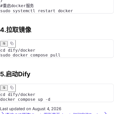
#重启docker服务
sudo
 systemctl
 restart
 docker
4.拉取镜像
cd
 dify/docker
sudo
 docker
 compose
 pull
5.启动Dify
cd
 dify/docker
docker
 compose
 up
 -d
Last updated on
August 4, 2026