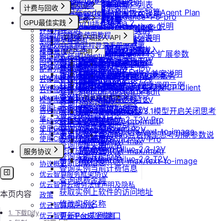
OpenCode 接入指南
重装实例
模型协议支持说明
Nano Banana
查询镜像已共享的账户列表
查看账单
如何发布社区镜像
挂载已有云盘
登录实例
视频生成
查询成员订单列表
计费与回收
如何在codex中调用优云智算Agent Plan
Nano Banana Pro
重置实例密码
API支持与扩展字段说明
更新已发布的社区镜像
获取镜像标签列表
开具发票
doubao-seedance-1-5-pro
本地数据上传
查询云盘扩容价格
查询成员订单数量
计费概览
音频生成
Nano Banana 2
GPU最佳实践
ComfyUI插件接入
升降配实例
OpenAI-Completions 说明
doubao-seedance-2-0
文件管理
查询他人共享给自己的镜像
挂载 US3 对象存储到实例
IndexTTS
计费方式说明
查询成员未支付订单
常见问题答疑
gpt-image-1
Isaac系列镜像使用教程
获取支持的可用区信息列表
OpenAI-Response说明
制作私有镜像
常见客户端接入 API
查询已收藏的镜像列表
Vidu 系列
到期或欠费说明
云存储文件上传和下载
自定义音色
gpt-image-1.5
查询成员未支付订单数量
Windows实例远程登录手册
Dify
调用公共模型库
查询网络加速服务状态
Embeddings 向量嵌入
Wan-AI/Wan2.2-I2V
续费管理
查询自己发布的社区镜像
Vidu/文生视频
gpt-image-2
MCP 说明
IndexTeam/IndexTTS 扩展参数
导出团队账单
通过VNC搭建Ubuntu图形界面
RAGFlow
防火墙及端口设置
Wan-AI/Wan2.2-T2V
检查指定规格的资源可用性
Gemini 快速开始
回收规则
doubao-seedream
查询指定用户的社区镜像
MCP 简介
Vidu/图生视频
suno音乐生成
ubuntu如何安装Dify
获取团队详情
AnythingLLM
配置外网加速
Wan-AI/Wan2.5-I2V
Qwen-Image-Edit
获取可用机型列表
Claude (Anthropic) 兼容说明
查询镜像制作进度
通过 CLINE 接入 MCP 服务
Vidu/参考图生视频
MiniMax/speech-hd
ubuntu如何安装Docker
查询已创建的团队列表
纳米AI
云硬盘扩容与挂载
Wan-AI/Wan2.5-T2V
Qwen-Image
获取机型族列表
DeepSeek-OCR 模型调用示例
Windows安装Nvidia驱动和Cuda
共享/取消共享镜像
通义千问 Qwen-TTS
通过 UCloud API 实现 MCP Client
Vidu/首尾帧生视频
Wan-AI/Wan2.6-I2V
n8n
云存储挂载
查询团队邀请记录
stepfun-ai/step1x-edit
查询软件端口映射列表
ubuntu安装Nvidia驱动和Cuda
发布镜像到社区
Vidu/视频延长
Wan-AI/Wan2.6-T2V
GPT4All
思考模型配置
模型库挂载
flux.1-dev
查询已加入的团队列表
使用LangBot快速部署QQ、微
查询模型仓库模型列表
OpenAI/Sora2-T2V
Cherry Studio
自启动
收藏镜像
DeepSeek V3.1模型开启关闭思考
Vidu/对口型
flux-kontext-pro
查询团队操作日志
信、飞书、钉钉机器人
OpenAI/Sora2-T2V-Pro
Chatbox
获取实例监控数据
手动安装监控
flux-kontext-pro/multi
取消收藏镜像
说明
查询成员产品类型列表
使用Clawdbot连接Telegram
OpenAI/Sora2-I2V
ChatHub
flux-kontext-pro/text-to-image
无卡模式
变更实例计费方式
更新镜像信息
Doubao豆包模型思考功能参数说
设置成员额度
使用Clawdbot连接飞书
OpenAI/Sora2-I2V-Pro
ChatWise
flux-kontext-max
查询创建实例价格
明
MiniMax/Hailuo-2.3-I2V
OpenWeb UI
修改成员角色
flux-kontext-max/multi
服务协议
查询实例升配价格
MiniMax/Hailuo-2.3-T2V
Obsidian
flux-kontext-max/text-to-image
更新团队信息
协议概览
查询实例当前计费信息
优云智算服务框架协议
查询退费金额
优云智算云服务法律声明及隐私
获取实例上软件的访问地址
本页内容
政策
修改实例名称
优云智算用户协议
1. 下载Dify
更新Pod实例端口
优云智算云平台安全规则