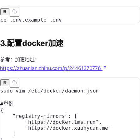
cp
 .env.example
 .env
3.配置docker加速
参考：加速地址：
https://zhuanlan.zhihu.com/p/24461370776
sudo
 vim
 /etc/docker/daemon.json
#举例
{
    "registry-mirrors"
:
 [
        "https://docker.1ms.run"
,
        "https://docker.xuanyuan.me"
    ]
}