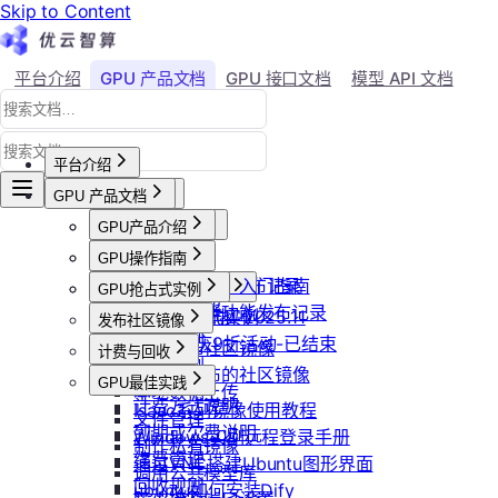
Skip to Content
平台介绍
GPU 产品文档
GPU 接口文档
模型 API 文档
Agent 社区
账号与账单
平台介绍
GPU 产品文档
平台概述
平台介绍
用户等级与推荐
GPU产品介绍
加入社群
会员等级
功能概览
产品更新公告
GPU操作指南
用户推荐
已上线卡型
GPU-新功能发布记录
【新人必看】入门指南
活动及价格更新公告
GPU抢占式实例
可用区介绍
模型API-新功能发布记录
镜像选择
双11夜间折扣-2025.11
GPU抢占式实例
发布社区镜像
创建实例
2025国庆9折活动-已结束
如何发布社区镜像
计费与回收
登录实例
更新已发布的社区镜像
计费概览
GPU最佳实践
本地数据上传
计费方式说明
Isaac系列镜像使用教程
文件管理
到期或欠费说明
Windows实例远程登录手册
制作私有镜像
续费管理
通过VNC搭建Ubuntu图形界面
调用公共模型库
回收规则
ubuntu如何安装Dify