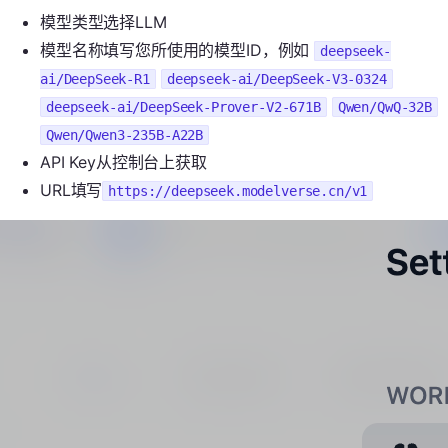
模型类型选择LLM
模型名称填写您所使用的模型ID，例如
deepseek-
ai/DeepSeek-R1
deepseek-ai/DeepSeek-V3-0324
deepseek-ai/DeepSeek-Prover-V2-671B
Qwen/QwQ-32B
Qwen/Qwen3-235B-A22B
API Key从控制台上获取
URL填写
https://deepseek.modelverse.cn/v1