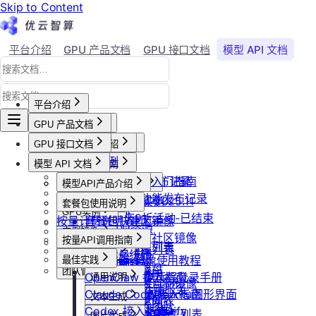
Skip to Content
平台介绍
GPU 产品文档
GPU 接口文档
模型 API 文档
Agent 社区
账号与账单
平台介绍
GPU 产品文档
平台概述
平台介绍
GPU 接口文档
用户等级与推荐
GPU产品介绍
加入社群
API接口范例
会员等级
功能概览
模型 API 文档
产品更新公告
GPU操作指南
CLI&Skills
用户推荐
已上线卡型
GPU-新功能发布记录
【新人必看】入门指南
活动及价格更新公告
GPU抢占式实例
模型API产品介绍
常见错误码
可用区介绍
模型API-新功能发布记录
镜像选择
双11夜间折扣-2025.11
GPU抢占式实例
模型API服务
发布社区镜像
套餐包使用说明
GPU实例
创建实例
2025国庆9折活动-已结束
按量计费说明
如何发布社区镜像
套餐包快速上手
计费与回收
创建GPU资源
登录实例
实例镜像
更新已发布的社区镜像
套餐计费逻辑
计费概览
按量API调用指南
GPU最佳实践
获取实例资源列表
本地数据上传
获取自制镜像列表
磁盘与云存储
套餐用量统计
计费方式说明
快速开始
Isaac系列镜像使用教程
最佳实践
启动实例
文件管理
创建自制镜像
创建并挂载云盘
客户端接入
团队管理
到期或欠费说明
Windows实例远程登录手册
OpenClaw 接入指南
通用说明
关闭实例
制作私有镜像
删除算力平台自制镜像
删除云盘
创建团队
OpenClaw 云端服务
续费管理
通过VNC搭建Ubuntu图形界面
Claude Code 接入指南
认证鉴权
删除实例
文本生成
调用公共模型库
获取社区镜像列表
卸载云盘
邀请成员加入团队
回收规则
ubuntu如何安装Dify
Codex 接入指南
错误码
重启实例
如何获取模型列表