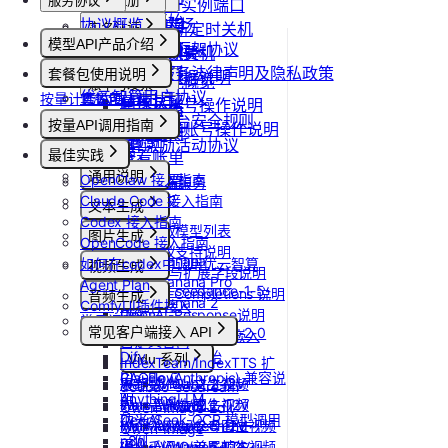
服务协议
控制台操作
账号注册
更新Pod实例端口
快速开始
协议概览
Agent广场
注册流程
设置/更新定时关机
计费说明
实名认证
模型API产品介绍
优云智算服务框架协议
操作指南
注销账号
取消定时关机
升配与续费
认证概览
团队管理
模型API服务
优云智算云服务法律声明及隐私政策
模型配置
套餐包使用说明
到期与数据说明
个人认证
团队功能概览
账单与发票
优云智算用户协议
按量计费说明
套餐包快速上手
高校认证
管理员账号操作说明
账号充值
优云智算云平台安全规则
套餐计费逻辑
企业认证
按量API调用指南
团队成员账号操作说明
提现规则
套餐用量统计
优云智算激励活动协议
快速开始
最佳实践
查看账单
客户端接入
通用说明
OpenClaw 接入指南
开具发票
OpenClaw 云端服务
Claude Code 接入指南
认证鉴权
文本生成
Codex 接入指南
错误码
如何获取模型列表
图片生成
OpenCode 接入指南
模型协议支持说明
Nano Banana
如何在codex中调用优云智算
视频生成
API支持与扩展字段说明
Nano Banana Pro
Agent Plan
doubao-seedance-1-5-
OpenAI-Completions 说明
音频生成
Nano Banana 2
ComfyUI插件接入
pro
OpenAI-Response说明
常见问题答疑
IndexTTS
gpt-image-1
常见客户端接入 API
doubao-seedance-2-0
Embeddings 向量嵌入
自定义音色
gpt-image-1.5
Gemini 快速开始
Dify
Vidu 系列
IndexTeam/IndexTTS 扩
gpt-image-2
Claude (Anthropic) 兼容说
RAGFlow
Wan-AI/Wan2.2-I2V
展参数
Vidu/文生视频
doubao-seedream
明
AnythingLLM
Wan-AI/Wan2.2-T2V
suno音乐生成
Vidu/图生视频
Qwen-Image-Edit
DeepSeek-OCR 模型调用
纳米AI
Wan-AI/Wan2.5-I2V
MiniMax/speech-hd
Vidu/参考图生视频
Qwen-Image
示例
n8n
Wan-AI/Wan2.5-T2V
通义千问 Qwen-TTS
Vidu/首尾帧生视频