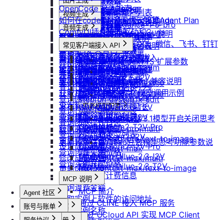
防火墙及端口设置
获取平台镜像列表
图片生成
扩容云盘
删除团队
ubuntu如何安装Docker
OpenCode 接入指南
重装实例
模型协议支持说明
Nano Banana
配置外网加速
查询镜像已共享的账户列表
挂载已有云盘
视频生成
查询成员订单列表
Windows安装Nvidia驱动和Cuda
如何在codex中调用优云智算Agent Plan
Nano Banana Pro
重置实例密码
API支持与扩展字段说明
云硬盘扩容与挂载
获取镜像标签列表
doubao-seedance-1-5-pro
查询云盘扩容价格
查询成员订单数量
音频生成
Nano Banana 2
ubuntu安装Nvidia驱动和Cuda
ComfyUI插件接入
升降配实例
OpenAI-Completions 说明
doubao-seedance-2-0
云存储挂载
查询他人共享给自己的镜像
挂载 US3 对象存储到实例
IndexTTS
查询成员未支付订单
常见问题答疑
gpt-image-1
使用LangBot快速部署QQ、微信、飞书、钉钉
获取支持的可用区信息列表
OpenAI-Response说明
常见客户端接入 API
模型库挂载
查询已收藏的镜像列表
Vidu 系列
云存储文件上传和下载
自定义音色
gpt-image-1.5
查询成员未支付订单数量
机器人
Dify
查询网络加速服务状态
Embeddings 向量嵌入
Wan-AI/Wan2.2-I2V
自启动
查询自己发布的社区镜像
Vidu/文生视频
gpt-image-2
IndexTeam/IndexTTS 扩展参数
导出团队账单
RAGFlow
使用Clawdbot连接Telegram
Wan-AI/Wan2.2-T2V
检查指定规格的资源可用性
Gemini 快速开始
doubao-seedream
手动安装监控
查询指定用户的社区镜像
Vidu/图生视频
suno音乐生成
获取团队详情
AnythingLLM
Wan-AI/Wan2.5-I2V
使用Clawdbot连接飞书
Qwen-Image-Edit
获取可用机型列表
Claude (Anthropic) 兼容说明
无卡模式
查询镜像制作进度
Vidu/参考图生视频
MiniMax/speech-hd
查询已创建的团队列表
纳米AI
Wan-AI/Wan2.5-T2V
Qwen-Image
获取机型族列表
DeepSeek-OCR 模型调用示例
共享/取消共享镜像
通义千问 Qwen-TTS
Vidu/首尾帧生视频
Wan-AI/Wan2.6-I2V
n8n
查询团队邀请记录
stepfun-ai/step1x-edit
查询软件端口映射列表
发布镜像到社区
Vidu/视频延长
Wan-AI/Wan2.6-T2V
GPT4All
思考模型配置
flux.1-dev
查询已加入的团队列表
查询模型仓库模型列表
OpenAI/Sora2-T2V
Cherry Studio
收藏镜像
DeepSeek V3.1模型开启关闭思考
Vidu/对口型
flux-kontext-pro
查询团队操作日志
OpenAI/Sora2-T2V-Pro
Chatbox
获取实例监控数据
flux-kontext-pro/multi
取消收藏镜像
说明
查询成员产品类型列表
OpenAI/Sora2-I2V
ChatHub
flux-kontext-pro/text-to-image
变更实例计费方式
更新镜像信息
Doubao豆包模型思考功能参数说
设置成员额度
OpenAI/Sora2-I2V-Pro
ChatWise
flux-kontext-max
查询创建实例价格
明
MiniMax/Hailuo-2.3-I2V
OpenWeb UI
修改成员角色
flux-kontext-max/multi
查询实例升配价格
MiniMax/Hailuo-2.3-T2V
Obsidian
flux-kontext-max/text-to-image
更新团队信息
查询实例当前计费信息
MCP 说明
查询退费金额
MCP 简介
Agent 社区
获取实例上软件的访问地址
通过 CLINE 接入 MCP 服务
账号与账单
产品介绍
修改实例名称
通过 UCloud API 实现 MCP Client
产品介绍