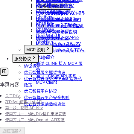
stepfun-ai/step1x-edit
GPT4All
Wan-AI/Wan2.6-I2V
思考模型配置
Vidu/视频延长
flux.1-dev
Cherry Studio
Wan-AI/Wan2.6-T2V
Vidu/对口型
flux-kontext-pro
DeepSeek V3.1模型
Chatbox
OpenAI/Sora2-T2V
flux-kontext-pro/multi
开启关闭思考说明
ChatHub
OpenAI/Sora2-T2V-Pro
flux-kontext-pro/text-to-
Doubao豆包模型思
ChatWise
OpenAI/Sora2-I2V
image
考功能参数说明
OpenWeb UI
OpenAI/Sora2-I2V-Pro
flux-kontext-max
Obsidian
MiniMax/Hailuo-2.3-I2V
flux-kontext-max/multi
MCP 说明
MiniMax/Hailuo-2.3-T2V
flux-kontext-max/text-to-
image
MCP 简介
服务协议
通过 CLINE 接入 MCP 服
协议概览
务
优云智算服务框架协议
通过 UCloud API 实现
优云智算云服务法律声明及隐私
MCP Client
本页内容
政策
优云智算用户协议
关于Dify
优云智算云平台安全规则
在Dify中使用LLM API
优云智算激励活动协议
第一步：
获取 API Key
使用方式一：通过Dify插件市场安装
使用方式二：通过OpenAI-API安装
返回顶部