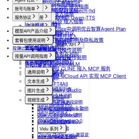
Agent 社区
更新Pod实例端口
suno音乐生成
Claude Code 接入指南
账号与账单
产品介绍
设置/更新定时关机
MiniMax/speech-hd
Codex 接入指南
产品介绍
取消定时关机
通义千问 Qwen-TTS
服务协议
控制台操作
账号注册
OpenCode 接入指南
快速开始
协议概览
Agent广场
注册流程
计费说明
实名认证
如何在codex中调用优云智算Agent Plan
模型API产品介绍
优云智算服务框架协议
操作指南
注销账号
升配与续费
认证概览
团队管理
ComfyUI插件接入
模型API服务
优云智算云服务法律声明及隐私政策
模型配置
套餐包使用说明
到期与数据说明
个人认证
团队功能概览
账单与发票
常见客户端接入 API
优云智算用户协议
按量计费说明
套餐包快速上手
高校认证
管理员账号操作说明
账号充值
Dify
MCP 说明
优云智算云平台安全规则
套餐计费逻辑
企业认证
按量API调用指南
团队成员账号操作说明
RAGFlow
提现规则
MCP 简介
套餐用量统计
优云智算激励活动协议
AnythingLLM
快速开始
查看账单
客户端接入
通过 CLINE 接入 MCP 服务
纳米AI
通用说明
开具发票
OpenClaw 云端服务
通过 UCloud API 实现 MCP Client
n8n
认证鉴权
文本生成
GPT4All
错误码
如何获取模型列表
Cherry Studio
图片生成
模型协议支持说明
Chatbox
Nano Banana
视频生成
API支持与扩展字段说明
ChatHub
Nano Banana Pro
doubao-seedance-1-5-
ChatWise
OpenAI-Completions 说明
Nano Banana 2
pro
OpenWeb UI
OpenAI-Response说明
gpt-image-1
doubao-seedance-2-0
Obsidian
Embeddings 向量嵌入
gpt-image-1.5
Gemini 快速开始
Vidu 系列
gpt-image-2
Claude (Anthropic) 兼容说
Wan-AI/Wan2.2-I2V
Vidu/文生视频
doubao-seedream