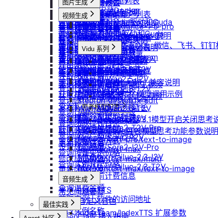
重启实例
如何获取模型列表
防火墙及端口设置
获取平台镜像列表
图片生成
扩容云盘
删除团队
ubuntu如何安装Docker
重装实例
模型协议支持说明
Nano Banana
配置外网加速
查询镜像已共享的账户列表
挂载已有云盘
视频生成
查询成员订单列表
Windows安装Nvidia驱动和Cuda
Nano Banana Pro
重置实例密码
API支持与扩展字段说明
云硬盘扩容与挂载
获取镜像标签列表
doubao-seedance-1-5-pro
查询云盘扩容价格
查询成员订单数量
Nano Banana 2
ubuntu安装Nvidia驱动和Cuda
升降配实例
OpenAI-Completions 说明
doubao-seedance-2-0
云存储挂载
查询他人共享给自己的镜像
挂载 US3 对象存储到实例
查询成员未支付订单
gpt-image-1
使用LangBot快速部署QQ、微信、飞书、钉
获取支持的可用区信息列表
OpenAI-Response说明
模型库挂载
查询已收藏的镜像列表
Vidu 系列
云存储文件上传和下载
gpt-image-1.5
查询成员未支付订单数量
使用Clawdbot连接Telegram
查询网络加速服务状态
Embeddings 向量嵌入
Wan-AI/Wan2.2-I2V
自启动
查询自己发布的社区镜像
Vidu/文生视频
gpt-image-2
导出团队账单
使用Clawdbot连接飞书
Wan-AI/Wan2.2-T2V
检查指定规格的资源可用性
Gemini 快速开始
doubao-seedream
手动安装监控
查询指定用户的社区镜像
Vidu/图生视频
获取团队详情
Wan-AI/Wan2.5-I2V
Qwen-Image-Edit
获取可用机型列表
Claude (Anthropic) 兼容说明
无卡模式
查询镜像制作进度
Vidu/参考图生视频
查询已创建的团队列表
Wan-AI/Wan2.5-T2V
Qwen-Image
获取机型族列表
DeepSeek-OCR 模型调用示例
共享/取消共享镜像
Vidu/首尾帧生视频
Wan-AI/Wan2.6-I2V
查询团队邀请记录
stepfun-ai/step1x-edit
查询软件端口映射列表
发布镜像到社区
Vidu/视频延长
Wan-AI/Wan2.6-T2V
思考模型配置
flux.1-dev
查询已加入的团队列表
查询模型仓库模型列表
OpenAI/Sora2-T2V
收藏镜像
DeepSeek V3.1模型开启关闭思考
Vidu/对口型
flux-kontext-pro
查询团队操作日志
OpenAI/Sora2-T2V-Pro
获取实例监控数据
flux-kontext-pro/multi
取消收藏镜像
Doubao豆包模型思考功能参数说
查询成员产品类型列表
OpenAI/Sora2-I2V
flux-kontext-pro/text-to-image
变更实例计费方式
更新镜像信息
设置成员额度
OpenAI/Sora2-I2V-Pro
flux-kontext-max
查询创建实例价格
MiniMax/Hailuo-2.3-I2V
修改成员角色
flux-kontext-max/multi
查询实例升配价格
MiniMax/Hailuo-2.3-T2V
flux-kontext-max/text-to-image
更新团队信息
查询实例当前计费信息
音频生成
查询退费金额
IndexTTS
常见问题答疑
获取实例上软件的访问地址
自定义音色
最佳实践
修改实例名称
IndexTeam/IndexTTS 扩展参数
OpenClaw 接入指南