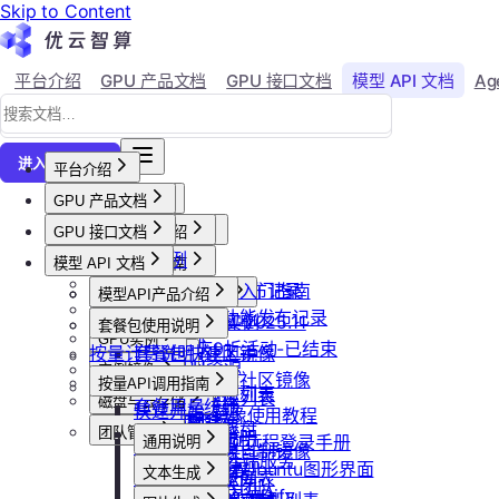
Skip to Content
平台介绍
GPU 产品文档
GPU 接口文档
模型 API 文档
Ag
↗
进入控制台
平台介绍
GPU 产品文档
平台概述
平台介绍
GPU 接口文档
用户等级与推荐
GPU产品介绍
加入社群
API接口范例
会员等级
功能概览
模型 API 文档
产品更新公告
GPU操作指南
CLI&Skills
用户推荐
已上线卡型
GPU-新功能发布记录
【新人必看】入门指南
活动及价格更新公告
GPU抢占式实例
模型API产品介绍
常见错误码
可用区介绍
模型API-新功能发布记录
镜像选择
双11夜间折扣-2025.11
GPU抢占式实例
模型API服务
发布社区镜像
套餐包使用说明
GPU实例
创建实例
2025国庆9折活动-已结束
按量计费说明
如何发布社区镜像
套餐包快速上手
计费与回收
创建GPU资源
登录实例
实例镜像
更新已发布的社区镜像
套餐计费逻辑
计费概览
按量API调用指南
GPU最佳实践
获取实例资源列表
本地数据上传
获取自制镜像列表
磁盘与云存储
套餐用量统计
计费方式说明
快速开始
Isaac系列镜像使用教程
启动实例
文件管理
创建自制镜像
创建并挂载云盘
客户端接入
团队管理
到期或欠费说明
Windows实例远程登录手册
通用说明
关闭实例
制作私有镜像
删除算力平台自制镜像
删除云盘
创建团队
OpenClaw 云端服务
续费管理
通过VNC搭建Ubuntu图形界面
认证鉴权
删除实例
文本生成
调用公共模型库
获取社区镜像列表
卸载云盘
邀请成员加入团队
回收规则
ubuntu如何安装Dify
错误码