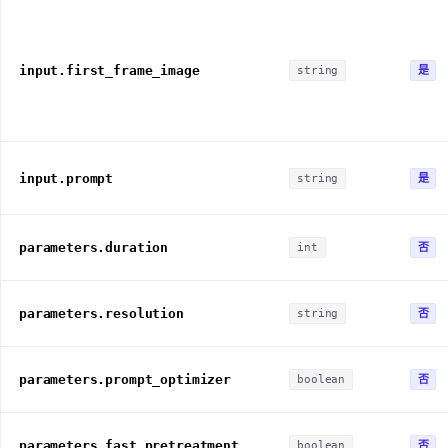
input.first_frame_image
是
string
input.prompt
是
string
parameters.duration
否
int
parameters.resolution
否
string
parameters.prompt_optimizer
否
boolean
parameters.fast_pretreatment
否
boolean