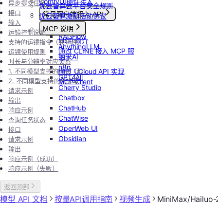
ComfyUI插件接入
异步提交任务
优云智算云平台安全规则
接口
常见客户端接入 API
优云智算激励活动协议
输入
Dify
MCP 说明
运镜控制说明
RAGFlow
MCP 简介
支持的运镜指令（共15种）
AnythingLLM
通过 CLINE 接入 MCP 服
运镜使用规则
纳米AI
务
时长与分辨率对应关系
n8n
1. 不同模型支持的时长（秒）
通过 UCloud API 实现
GPT4All
2. 不同模型支持的分辨率
MCP Client
Cherry Studio
请求示例
Chatbox
输出
ChatHub
响应示例
ChatWise
查询任务状态
OpenWeb UI
接口
Obsidian
请求示例
输出
响应示例（成功）
响应示例（失败）
返回顶部
模型 API 文档
按量API调用指南
视频生成
MiniMax/Hailuo-