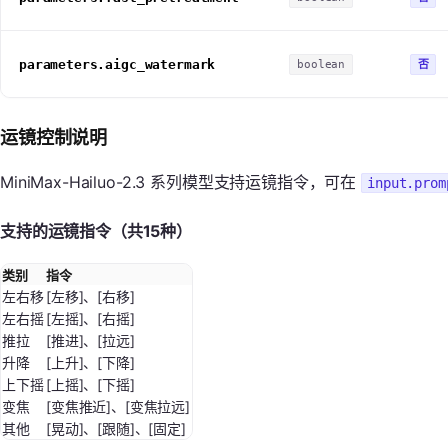
parameters.aigc_watermark
否
boolean
运镜控制说明
MiniMax-Hailuo-2.3 系列模型支持运镜指令，可在
input.prom
支持的运镜指令（共15种）
类别
指令
左右移
[左移]、[右移]
左右摇
[左摇]、[右摇]
推拉
[推进]、[拉远]
升降
[上升]、[下降]
上下摇
[上摇]、[下摇]
变焦
[变焦推近]、[变焦拉远]
其他
[晃动]、[跟随]、[固定]