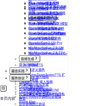
明
Wan-AI/Wan2.2-T2V
Vidu/图生视频
Qwen-Image-Edit
DeepSeek-OCR 模型调用
Wan-AI/Wan2.5-I2V
Vidu/参考图生视频
Qwen-Image
示例
Wan-AI/Wan2.5-T2V
Vidu/首尾帧生视频
stepfun-ai/step1x-edit
Wan-AI/Wan2.6-I2V
思考模型配置
Vidu/视频延长
flux.1-dev
Wan-AI/Wan2.6-T2V
Vidu/对口型
flux-kontext-pro
DeepSeek V3.1模型
OpenAI/Sora2-T2V
flux-kontext-pro/multi
开启关闭思考说明
OpenAI/Sora2-T2V-Pro
flux-kontext-pro/text-to-
Doubao豆包模型思
OpenAI/Sora2-I2V
image
考功能参数说明
OpenAI/Sora2-I2V-Pro
flux-kontext-max
MiniMax/Hailuo-2.3-I2V
flux-kontext-max/multi
MiniMax/Hailuo-2.3-T2V
flux-kontext-max/text-to-
image
音频生成
常见问题答疑
IndexTTS
自定义音色
最佳实践
IndexTeam/IndexTTS 扩
OpenClaw 接入指南
服务协议
展参数
Claude Code 接入指南
协议概览
suno音乐生成
Codex 接入指南
优云智算服务框架协议
MiniMax/speech-hd
OpenCode 接入指南
优云智算云服务法律声明及隐私
通义千问 Qwen-TTS
如何在codex中调用优云智算
本页内容
政策
Agent Plan
优云智算用户协议