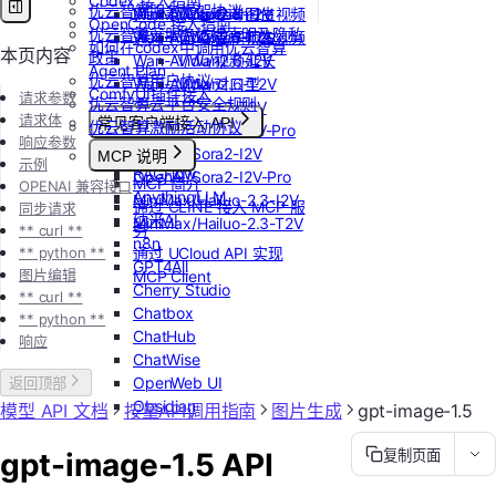
Codex 接入指南
优云智算服务框架协议
Wan-AI/Wan2.5-I2V
MiniMax/speech-hd
Vidu/参考图生视频
OpenCode 接入指南
优云智算云服务法律声明及隐私
Wan-AI/Wan2.5-T2V
通义千问 Qwen-TTS
Vidu/首尾帧生视频
如何在codex中调用优云智算
本页内容
政策
Wan-AI/Wan2.6-I2V
Vidu/视频延长
Agent Plan
优云智算用户协议
Wan-AI/Wan2.6-T2V
Vidu/对口型
ComfyUI插件接入
请求参数
优云智算云平台安全规则
OpenAI/Sora2-T2V
请求体
常见客户端接入 API
优云智算激励活动协议
OpenAI/Sora2-T2V-Pro
响应参数
Dify
OpenAI/Sora2-I2V
MCP 说明
示例
RAGFlow
OpenAI/Sora2-I2V-Pro
MCP 简介
OPENAI 兼容接口
AnythingLLM
MiniMax/Hailuo-2.3-I2V
通过 CLINE 接入 MCP 服
同步请求
纳米AI
MiniMax/Hailuo-2.3-T2V
务
** curl **
n8n
** python **
通过 UCloud API 实现
GPT4All
图片编辑
MCP Client
Cherry Studio
** curl **
Chatbox
** python **
ChatHub
响应
ChatWise
OpenWeb UI
返回顶部
Obsidian
模型 API 文档
按量API调用指南
图片生成
gpt-image-1.5
gpt-image-1.5 API
复制页面