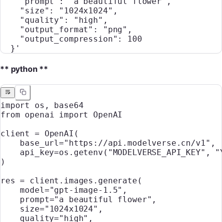
    "prompt": "a beautiful flower",
    "size": "1024x1024",
    "quality": "high",
    "output_format": "png",
    "output_compression": 100
  }'
** python **
import
 os, base64
from
 openai 
import
 OpenAI
client 
=
 OpenAI(
    base_url
=
"https://api.modelverse.cn/v1"
,
    api_key
=
os.getenv(
"MODELVERSE_API_KEY"
, 
"
)
res 
=
 client.images.generate(
    model
=
"gpt-image-1.5"
,
    prompt
=
"a beautiful flower"
,
    size
=
"1024x1024"
,
    quality
=
"high"
,