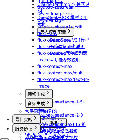
gpt-image-2
Claude (Anthropic) 兼容说
doubao-seedream
明
Qwen-Image-Edit
DeepSeek-OCR 模型调用
Qwen-Image
示例
stepfun-ai/step1x-edit
思考模型配置
flux.1-dev
flux-kontext-pro
DeepSeek V3.1模型
flux-kontext-pro/multi
开启关闭思考说明
flux-kontext-pro/text-to-
Doubao豆包模型思
image
考功能参数说明
flux-kontext-max
flux-kontext-max/multi
flux-kontext-max/text-to-
image
视频生成
doubao-seedance-1-5-
音频生成
pro
常见问题答疑
IndexTTS
doubao-seedance-2-0
自定义音色
最佳实践
Vidu 系列
IndexTeam/IndexTTS 扩
OpenClaw 接入指南
服务协议
Wan-AI/Wan2.2-I2V
展参数
Vidu/文生视频
Claude Code 接入指南
协议概览
Wan-AI/Wan2.2-T2V
suno音乐生成
Vidu/图生视频