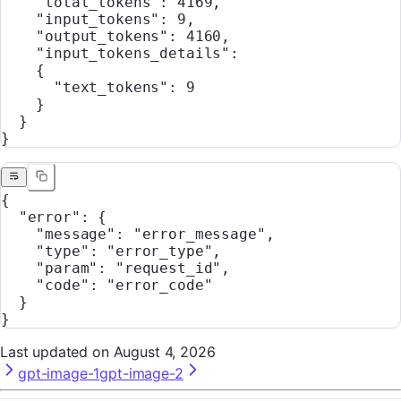
    "total_tokens"
: 
4169
,
    "input_tokens"
: 
9
,
    "output_tokens"
: 
4160
,
    "input_tokens_details"
:
    {
      "text_tokens"
: 
9
    }
  }
}
{
  "error"
: {
    "message"
: 
"error_message"
,
    "type"
: 
"error_type"
,
    "param"
: 
"request_id"
,
    "code"
: 
"error_code"
  }
}
Last updated on
August 4, 2026
gpt-image-1
gpt-image-2