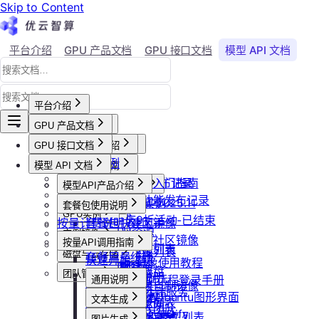
Skip to Content
平台介绍
GPU 产品文档
GPU 接口文档
模型 API 文档
Agent 社区
账号与账单
平台介绍
GPU 产品文档
平台概述
平台介绍
GPU 接口文档
用户等级与推荐
GPU产品介绍
加入社群
API接口范例
会员等级
功能概览
模型 API 文档
产品更新公告
GPU操作指南
CLI&Skills
用户推荐
已上线卡型
GPU-新功能发布记录
【新人必看】入门指南
活动及价格更新公告
GPU抢占式实例
模型API产品介绍
常见错误码
可用区介绍
模型API-新功能发布记录
镜像选择
双11夜间折扣-2025.11
GPU抢占式实例
模型API服务
发布社区镜像
套餐包使用说明
GPU实例
创建实例
2025国庆9折活动-已结束
按量计费说明
如何发布社区镜像
套餐包快速上手
计费与回收
创建GPU资源
登录实例
实例镜像
更新已发布的社区镜像
套餐计费逻辑
计费概览
按量API调用指南
GPU最佳实践
获取实例资源列表
本地数据上传
获取自制镜像列表
磁盘与云存储
套餐用量统计
计费方式说明
快速开始
Isaac系列镜像使用教程
启动实例
文件管理
创建自制镜像
创建并挂载云盘
客户端接入
团队管理
到期或欠费说明
Windows实例远程登录手册
通用说明
关闭实例
制作私有镜像
删除算力平台自制镜像
删除云盘
创建团队
OpenClaw 云端服务
续费管理
通过VNC搭建Ubuntu图形界面
认证鉴权
删除实例
文本生成
调用公共模型库
获取社区镜像列表
卸载云盘
邀请成员加入团队
回收规则
ubuntu如何安装Dify
错误码
重启实例
如何获取模型列表