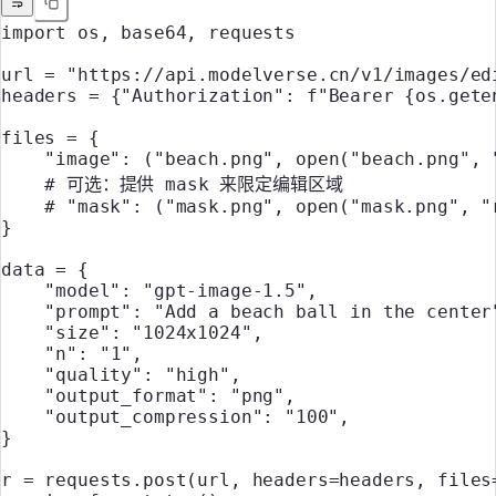
import
 os, base64, requests
url 
=
 "https://api.modelverse.cn/v1/images/ed
headers 
=
 {
"Authorization"
: 
f
"Bearer 
{
os.gete
files 
=
 {
    "image"
: (
"beach.png"
, 
open
(
"beach.png"
, 
    # 可选：提供 mask 来限定编辑区域
    # "mask": ("mask.png", open("mask.png", "
}
data 
=
 {
    "model"
: 
"gpt-image-1.5"
,
    "prompt"
: 
"Add a beach ball in the center
    "size"
: 
"1024x1024"
,
    "n"
: 
"1"
,
    "quality"
: 
"high"
,
    "output_format"
: 
"png"
,
    "output_compression"
: 
"100"
,
}
r 
=
 requests.post(url, 
headers
=
headers, 
files