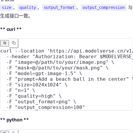
、
、
、
与
size
quality
output_format
output_compression
生成接口一致。
** curl **
curl
 --location
 'https://api.modelverse.cn/v1
  --header
 "Authorization: Bearer 
$MODELVERSE
  -F
 "image=@/path/to/your/image.png"
 \
  -F
 "mask=@/path/to/your/mask.png"
 \
  -F
 "model=gpt-image-1.5"
 \
  -F
 "prompt=Add a beach ball in the center"
 
  -F
 "size=1024x1024"
 \
  -F
 "n=1"
 \
  -F
 "quality=high"
 \
  -F
 "output_format=png"
 \
  -F
 "output_compression=100"
** python **