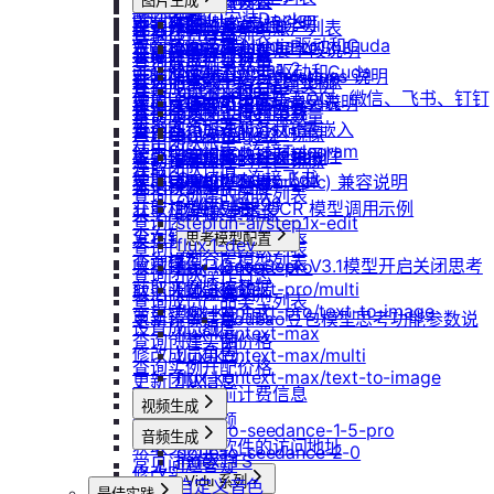
防火墙及端口设置
获取平台镜像列表
图片生成
扩容云盘
删除团队
ubuntu如何安装Docker
重装实例
模型协议支持说明
Nano Banana
配置外网加速
查询镜像已共享的账户列表
挂载已有云盘
查询成员订单列表
Windows安装Nvidia驱动和Cuda
Nano Banana Pro
重置实例密码
API支持与扩展字段说明
云硬盘扩容与挂载
获取镜像标签列表
查询云盘扩容价格
查询成员订单数量
Nano Banana 2
ubuntu安装Nvidia驱动和Cuda
升降配实例
OpenAI-Completions 说明
云存储挂载
查询他人共享给自己的镜像
挂载 US3 对象存储到实例
查询成员未支付订单
gpt-image-1
使用LangBot快速部署QQ、微信、飞书、钉钉
获取支持的可用区信息列表
OpenAI-Response说明
模型库挂载
查询已收藏的镜像列表
云存储文件上传和下载
gpt-image-1.5
查询成员未支付订单数量
机器人
查询网络加速服务状态
Embeddings 向量嵌入
自启动
查询自己发布的社区镜像
gpt-image-2
导出团队账单
使用Clawdbot连接Telegram
检查指定规格的资源可用性
Gemini 快速开始
doubao-seedream
手动安装监控
查询指定用户的社区镜像
获取团队详情
使用Clawdbot连接飞书
Qwen-Image-Edit
获取可用机型列表
Claude (Anthropic) 兼容说明
无卡模式
查询镜像制作进度
查询已创建的团队列表
Qwen-Image
获取机型族列表
DeepSeek-OCR 模型调用示例
共享/取消共享镜像
查询团队邀请记录
stepfun-ai/step1x-edit
查询软件端口映射列表
发布镜像到社区
思考模型配置
flux.1-dev
查询已加入的团队列表
查询模型仓库模型列表
收藏镜像
DeepSeek V3.1模型开启关闭思考
flux-kontext-pro
查询团队操作日志
获取实例监控数据
flux-kontext-pro/multi
取消收藏镜像
说明
查询成员产品类型列表
flux-kontext-pro/text-to-image
变更实例计费方式
更新镜像信息
Doubao豆包模型思考功能参数说
设置成员额度
flux-kontext-max
查询创建实例价格
明
修改成员角色
flux-kontext-max/multi
查询实例升配价格
flux-kontext-max/text-to-image
更新团队信息
查询实例当前计费信息
视频生成
查询退费金额
doubao-seedance-1-5-pro
音频生成
获取实例上软件的访问地址
doubao-seedance-2-0
IndexTTS
常见问题答疑
修改实例名称
Vidu 系列
自定义音色