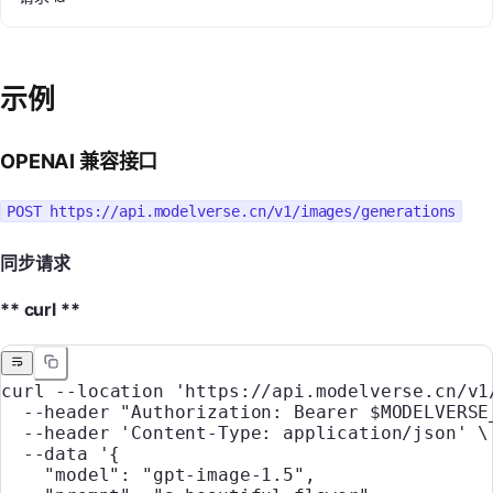
示例
OPENAI 兼容接口
POST https://api.modelverse.cn/v1/images/generations
同步请求
** curl **
curl
 --location
 'https://api.modelverse.cn/v1
  --header
 "Authorization: Bearer 
$MODELVERSE
  --header
 'Content-Type: application/json'
 \
  --data
 '{
    "model": "gpt-image-1.5",