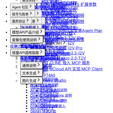
最佳实践
更新Pod实例端口
Wan-AI/Wan2.2-I2V
Vidu/文生视频
IndexTeam/IndexTTS 扩展参数
OpenClaw 接入指南
设置/更新定时关机
Wan-AI/Wan2.2-T2V
Agent 社区
Vidu/图生视频
suno音乐生成
Claude Code 接入指南
Wan-AI/Wan2.5-I2V
取消定时关机
账号与账单
产品介绍
Vidu/参考图生视频
MiniMax/speech-hd
Wan-AI/Wan2.5-T2V
Codex 接入指南
产品介绍
通义千问 Qwen-TTS
Vidu/首尾帧生视频
服务协议
控制台操作
账号注册
Wan-AI/Wan2.6-I2V
OpenCode 接入指南
快速开始
协议概览
Agent广场
注册流程
Vidu/视频延长
Wan-AI/Wan2.6-T2V
计费说明
实名认证
如何在codex中调用优云智算Agent Plan
模型API产品介绍
OpenAI/Sora2-T2V
优云智算服务框架协议
操作指南
注销账号
Vidu/对口型
升配与续费
认证概览
团队管理
ComfyUI插件接入
OpenAI/Sora2-T2V-Pro
模型API服务
优云智算云服务法律声明及隐私政策
模型配置
套餐包使用说明
到期与数据说明
个人认证
团队功能概览
OpenAI/Sora2-I2V
账单与发票
常见客户端接入 API
优云智算用户协议
按量计费说明
套餐包快速上手
高校认证
管理员账号操作说明
OpenAI/Sora2-I2V-Pro
账号充值
Dify
MCP 说明
优云智算云平台安全规则
套餐计费逻辑
企业认证
MiniMax/Hailuo-2.3-I2V
按量API调用指南
团队成员账号操作说明
RAGFlow
提现规则
MCP 简介
套餐用量统计
优云智算激励活动协议
MiniMax/Hailuo-2.3-T2V
AnythingLLM
快速开始
查看账单
客户端接入
通过 CLINE 接入 MCP 服务
纳米AI
通用说明
开具发票
OpenClaw 云端服务
通过 UCloud API 实现 MCP Client
n8n
认证鉴权
文本生成
GPT4All
错误码
如何获取模型列表
Cherry Studio
图片生成
模型协议支持说明
Chatbox
Nano Banana
API支持与扩展字段说明
ChatHub
Nano Banana Pro
ChatWise
OpenAI-Completions 说明
Nano Banana 2
OpenWeb UI
OpenAI-Response说明
gpt-image-1
Obsidian
Embeddings 向量嵌入
gpt-image-1.5
Gemini 快速开始