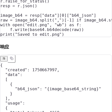
r.raise_for_status()
resp 
=
 r.json()
image_b64 
=
 resp[
"data"
][
0
][
"b64_json"
]
raw 
=
 image_b64.split(
","
)[
-
1
] 
if
 image_b64.s
with
 open
(
"edit.png"
, 
"wb"
) 
as
 f:
    f.write(base64.b64decode(raw))
print
(
"Saved to edit.png"
)
响应
{
  "created"
: 
1750667997
,
  "data"
:
  [
    {
      "b64_json"
: 
"{image_base64_string}"
    }
  ],
  "usage"
:
  {