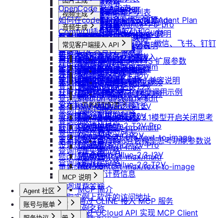
防火墙及端口设置
获取平台镜像列表
图片生成
扩容云盘
删除团队
ubuntu如何安装Docker
OpenCode 接入指南
重装实例
模型协议支持说明
Nano Banana
配置外网加速
查询镜像已共享的账户列表
挂载已有云盘
视频生成
查询成员订单列表
Windows安装Nvidia驱动和Cuda
如何在codex中调用优云智算Agent Plan
Nano Banana Pro
重置实例密码
API支持与扩展字段说明
云硬盘扩容与挂载
获取镜像标签列表
doubao-seedance-1-5-pro
查询云盘扩容价格
查询成员订单数量
音频生成
Nano Banana 2
ubuntu安装Nvidia驱动和Cuda
ComfyUI插件接入
升降配实例
OpenAI-Completions 说明
doubao-seedance-2-0
云存储挂载
查询他人共享给自己的镜像
挂载 US3 对象存储到实例
IndexTTS
查询成员未支付订单
常见问题答疑
gpt-image-1
使用LangBot快速部署QQ、微信、飞书、钉钉
获取支持的可用区信息列表
OpenAI-Response说明
常见客户端接入 API
模型库挂载
查询已收藏的镜像列表
Vidu 系列
云存储文件上传和下载
自定义音色
gpt-image-1.5
查询成员未支付订单数量
机器人
Dify
查询网络加速服务状态
Embeddings 向量嵌入
Wan-AI/Wan2.2-I2V
自启动
查询自己发布的社区镜像
Vidu/文生视频
gpt-image-2
IndexTeam/IndexTTS 扩展参数
导出团队账单
RAGFlow
使用Clawdbot连接Telegram
Wan-AI/Wan2.2-T2V
检查指定规格的资源可用性
Gemini 快速开始
doubao-seedream
手动安装监控
查询指定用户的社区镜像
Vidu/图生视频
suno音乐生成
获取团队详情
AnythingLLM
Wan-AI/Wan2.5-I2V
使用Clawdbot连接飞书
Qwen-Image-Edit
获取可用机型列表
Claude (Anthropic) 兼容说明
无卡模式
查询镜像制作进度
Vidu/参考图生视频
MiniMax/speech-hd
查询已创建的团队列表
纳米AI
Wan-AI/Wan2.5-T2V
Qwen-Image
获取机型族列表
DeepSeek-OCR 模型调用示例
共享/取消共享镜像
通义千问 Qwen-TTS
Vidu/首尾帧生视频
Wan-AI/Wan2.6-I2V
n8n
查询团队邀请记录
stepfun-ai/step1x-edit
查询软件端口映射列表
发布镜像到社区
Vidu/视频延长
Wan-AI/Wan2.6-T2V
GPT4All
思考模型配置
flux.1-dev
查询已加入的团队列表
查询模型仓库模型列表
OpenAI/Sora2-T2V
Cherry Studio
收藏镜像
DeepSeek V3.1模型开启关闭思考
Vidu/对口型
flux-kontext-pro
查询团队操作日志
OpenAI/Sora2-T2V-Pro
Chatbox
获取实例监控数据
flux-kontext-pro/multi
取消收藏镜像
说明
查询成员产品类型列表
OpenAI/Sora2-I2V
ChatHub
flux-kontext-pro/text-to-image
变更实例计费方式
更新镜像信息
Doubao豆包模型思考功能参数说
设置成员额度
OpenAI/Sora2-I2V-Pro
ChatWise
flux-kontext-max
查询创建实例价格
明
MiniMax/Hailuo-2.3-I2V
OpenWeb UI
修改成员角色
flux-kontext-max/multi
查询实例升配价格
MiniMax/Hailuo-2.3-T2V
Obsidian
flux-kontext-max/text-to-image
更新团队信息
查询实例当前计费信息
MCP 说明
查询退费金额
MCP 简介
Agent 社区
获取实例上软件的访问地址
通过 CLINE 接入 MCP 服务
账号与账单
产品介绍
修改实例名称
通过 UCloud API 实现 MCP Client
产品介绍