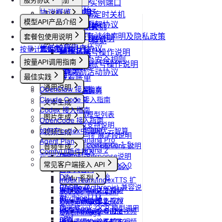
服务协议
控制台操作
账号注册
更新Pod实例端口
快速开始
协议概览
Agent广场
注册流程
设置/更新定时关机
计费说明
实名认证
模型API产品介绍
优云智算服务框架协议
操作指南
注销账号
取消定时关机
升配与续费
认证概览
团队管理
模型API服务
优云智算云服务法律声明及隐私政策
模型配置
套餐包使用说明
到期与数据说明
个人认证
团队功能概览
账单与发票
优云智算用户协议
按量计费说明
套餐包快速上手
高校认证
管理员账号操作说明
账号充值
优云智算云平台安全规则
套餐计费逻辑
企业认证
按量API调用指南
团队成员账号操作说明
提现规则
套餐用量统计
优云智算激励活动协议
快速开始
最佳实践
查看账单
客户端接入
通用说明
OpenClaw 接入指南
开具发票
OpenClaw 云端服务
Claude Code 接入指南
认证鉴权
文本生成
Codex 接入指南
错误码
如何获取模型列表
图片生成
OpenCode 接入指南
模型协议支持说明
Nano Banana
如何在codex中调用优云智算
视频生成
API支持与扩展字段说明
Nano Banana Pro
Agent Plan
doubao-seedance-1-5-
OpenAI-Completions 说明
音频生成
Nano Banana 2
ComfyUI插件接入
pro
OpenAI-Response说明
常见问题答疑
IndexTTS
gpt-image-1
常见客户端接入 API
doubao-seedance-2-0
Embeddings 向量嵌入
自定义音色
gpt-image-1.5
Gemini 快速开始
Dify
Vidu 系列
IndexTeam/IndexTTS 扩
gpt-image-2
Claude (Anthropic) 兼容说
RAGFlow
Wan-AI/Wan2.2-I2V
展参数
Vidu/文生视频
doubao-seedream
明
AnythingLLM
Wan-AI/Wan2.2-T2V
suno音乐生成
Vidu/图生视频
Qwen-Image-Edit
DeepSeek-OCR 模型调用
纳米AI
Wan-AI/Wan2.5-I2V
MiniMax/speech-hd
Vidu/参考图生视频
Qwen-Image
示例
n8n
Wan-AI/Wan2.5-T2V
通义千问 Qwen-TTS
Vidu/首尾帧生视频