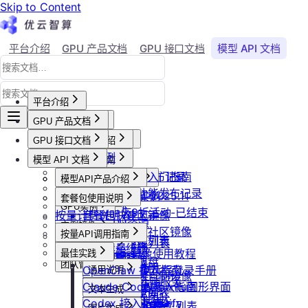
Skip to Content
平台介绍
GPU 产品文档
GPU 接口文档
模型 API 文档
Agent 社区
账号与账单
平台介绍
GPU 产品文档
平台概述
平台介绍
GPU 接口文档
用户等级与推荐
GPU产品介绍
加入社群
API接口范例
会员等级
功能概览
模型 API 文档
产品更新公告
GPU操作指南
CLI&Skills
用户推荐
已上线卡型
GPU-新功能发布记录
【新人必看】入门指南
活动及价格更新公告
GPU抢占式实例
模型API产品介绍
常见错误码
可用区介绍
模型API-新功能发布记录
镜像选择
双11夜间折扣-2025.11
GPU抢占式实例
模型API服务
发布社区镜像
套餐包使用说明
GPU实例
创建实例
2025国庆9折活动-已结束
按量计费说明
如何发布社区镜像
套餐包快速上手
计费与回收
创建GPU资源
登录实例
实例镜像
更新已发布的社区镜像
套餐计费逻辑
计费概览
按量API调用指南
GPU最佳实践
获取实例资源列表
本地数据上传
获取自制镜像列表
磁盘与云存储
套餐用量统计
计费方式说明
快速开始
Isaac系列镜像使用教程
最佳实践
启动实例
文件管理
创建自制镜像
创建并挂载云盘
客户端接入
团队管理
到期或欠费说明
Windows实例远程登录手册
OpenClaw 接入指南
通用说明
关闭实例
制作私有镜像
删除算力平台自制镜像
删除云盘
创建团队
OpenClaw 云端服务
续费管理
通过VNC搭建Ubuntu图形界面
Claude Code 接入指南
认证鉴权
删除实例
文本生成
调用公共模型库
获取社区镜像列表
卸载云盘
邀请成员加入团队
回收规则
ubuntu如何安装Dify
Codex 接入指南
错误码
重启实例
如何获取模型列表