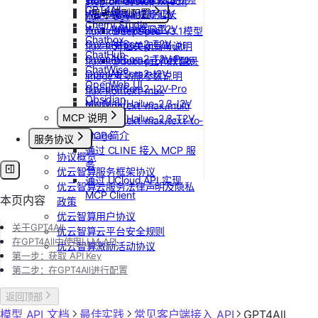
stepfun-ai/step1x-edit
GPT4All
Wan-AI/Wan2.6-I2V
思考模型配置
Vidu/视频延长
flux.1-dev
Cherry Studio
Wan-AI/Wan2.6-T2V
Vidu/对口型
flux-kontext-pro
DeepSeek V3.1模型
Chatbox
OpenAI/Sora2-T2V
flux-kontext-pro/multi
开启关闭思考说明
ChatHub
OpenAI/Sora2-T2V-Pro
flux-kontext-pro/text-to-
Doubao豆包模型思
ChatWise
OpenAI/Sora2-I2V
image
考功能参数说明
OpenWeb UI
OpenAI/Sora2-I2V-Pro
flux-kontext-max
Obsidian
MiniMax/Hailuo-2.3-I2V
flux-kontext-max/multi
MCP 说明
MiniMax/Hailuo-2.3-T2V
flux-kontext-max/text-to-
image
MCP 简介
服务协议
通过 CLINE 接入 MCP 服
协议概览
务
优云智算服务框架协议
通过 UCloud API 实现
优云智算云服务法律声明及隐私
MCP Client
本页内容
政策
优云智算用户协议
关于GPT4All
优云智算云平台安全规则
在GPT4All中使用LLM API
优云智算激励活动协议
第一步：
获取 API Key
第二步：在GPT4All进行配置
返回顶部
模型 API 文档
最佳实践
常见客户端接入 API
GPT4All