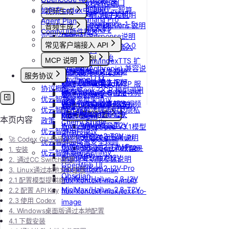
更新Pod实例端口
模型协议支持说明
Nano Banana
如何在codex中调用优云智算
视频生成
设置/更新定时关机
API支持与扩展字段说明
Nano Banana Pro
Agent Plan
doubao-seedance-1-5-
OpenAI-Completions 说明
取消定时关机
音频生成
Nano Banana 2
ComfyUI插件接入
pro
OpenAI-Response说明
常见问题答疑
IndexTTS
gpt-image-1
常见客户端接入 API
doubao-seedance-2-0
Embeddings 向量嵌入
自定义音色
gpt-image-1.5
Gemini 快速开始
Dify
Vidu 系列
MCP 说明
IndexTeam/IndexTTS 扩
gpt-image-2
Claude (Anthropic) 兼容说
RAGFlow
Wan-AI/Wan2.2-I2V
展参数
Vidu/文生视频
doubao-seedream
MCP 简介
服务协议
明
AnythingLLM
Wan-AI/Wan2.2-T2V
suno音乐生成
Vidu/图生视频
Qwen-Image-Edit
通过 CLINE 接入 MCP 服
协议概览
DeepSeek-OCR 模型调用
纳米AI
Wan-AI/Wan2.5-I2V
MiniMax/speech-hd
Vidu/参考图生视频
Qwen-Image
务
优云智算服务框架协议
示例
n8n
Wan-AI/Wan2.5-T2V
通义千问 Qwen-TTS
Vidu/首尾帧生视频
stepfun-ai/step1x-edit
通过 UCloud API 实现
优云智算云服务法律声明及隐私
GPT4All
Wan-AI/Wan2.6-I2V
思考模型配置
Vidu/视频延长
flux.1-dev
MCP Client
本页内容
政策
Cherry Studio
Wan-AI/Wan2.6-T2V
Vidu/对口型
flux-kontext-pro
DeepSeek V3.1模型
优云智算用户协议
Chatbox
OpenAI/Sora2-T2V
flux-kontext-pro/multi
开启关闭思考说明
🚀 Codex CLI 快速入门
优云智算云平台安全规则
ChatHub
OpenAI/Sora2-T2V-Pro
flux-kontext-pro/text-to-
Doubao豆包模型思
1. 安装
优云智算激励活动协议
ChatWise
OpenAI/Sora2-I2V
image
考功能参数说明
2. 通过CC Switch配置
OpenWeb UI
OpenAI/Sora2-I2V-Pro
flux-kontext-max
3. Linux通过本地文件配置
Obsidian
MiniMax/Hailuo-2.3-I2V
2.1 配置模型提供商
flux-kontext-max/multi
MiniMax/Hailuo-2.3-T2V
2.2 配置 API Key
flux-kontext-max/text-to-
2.3 使用 Codex
image
4. Windows桌面版通过本地配置
4.1 下载安装