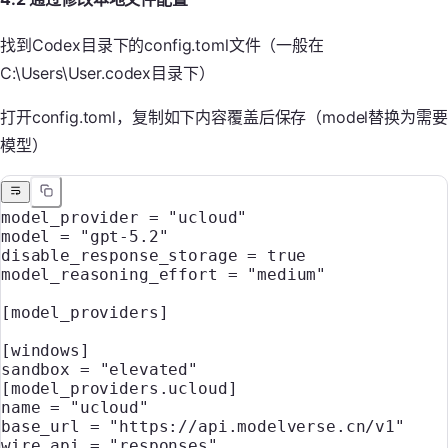
找到Codex目录下的config.toml文件（一般在
C:\Users\User.codex目录下）
打开config.toml，复制如下内容覆盖后保存（model替换为需要
模型）
model_provider
 =
 "ucloud"
model
 =
 "gpt-5.2"
disable_response_storage
 =
 true
model_reasoning_effort
 =
 "medium"
[model_providers]
[windows]
sandbox
 =
 "elevated"
[model_providers.ucloud]
name
 =
 "ucloud"
base_url
 =
 "https://api.modelverse.cn/v1"
wire_api
 =
 "responses"