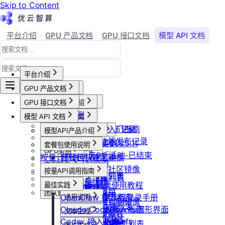
Skip to Content
平台介绍
GPU 产品文档
GPU 接口文档
模型 API 文档
Agent 社区
账号与账单
平台介绍
GPU 产品文档
平台概述
平台介绍
GPU 接口文档
用户等级与推荐
GPU产品介绍
加入社群
API接口范例
会员等级
功能概览
模型 API 文档
产品更新公告
GPU操作指南
CLI&Skills
用户推荐
已上线卡型
GPU-新功能发布记录
【新人必看】入门指南
活动及价格更新公告
GPU抢占式实例
模型API产品介绍
常见错误码
可用区介绍
模型API-新功能发布记录
镜像选择
双11夜间折扣-2025.11
GPU抢占式实例
模型API服务
发布社区镜像
套餐包使用说明
GPU实例
创建实例
2025国庆9折活动-已结束
按量计费说明
如何发布社区镜像
套餐包快速上手
计费与回收
创建GPU资源
登录实例
实例镜像
更新已发布的社区镜像
套餐计费逻辑
计费概览
按量API调用指南
GPU最佳实践
获取实例资源列表
本地数据上传
获取自制镜像列表
磁盘与云存储
套餐用量统计
计费方式说明
快速开始
Isaac系列镜像使用教程
最佳实践
启动实例
文件管理
创建自制镜像
创建并挂载云盘
客户端接入
团队管理
到期或欠费说明
Windows实例远程登录手册
OpenClaw 接入指南
通用说明
关闭实例
制作私有镜像
删除算力平台自制镜像
删除云盘
创建团队
OpenClaw 云端服务
续费管理
通过VNC搭建Ubuntu图形界面
Claude Code 接入指南
认证鉴权
删除实例
文本生成
调用公共模型库
获取社区镜像列表
卸载云盘
邀请成员加入团队
回收规则
ubuntu如何安装Dify
Codex 接入指南
错误码
重启实例
如何获取模型列表