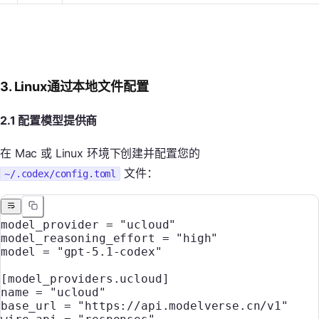
3. Linux通过本地文件配置
2.1 配置模型提供商
在 Mac 或 Linux 环境下创建并配置您的
文件：
~/.codex/config.toml
model_provider = 
"ucloud"
model_reasoning_effort = 
"high"
model = 
"gpt-5.1-codex"
[
model_providers
.
ucloud
]
name = 
"ucloud"
base_url = 
"https://api.modelverse.cn/v1"