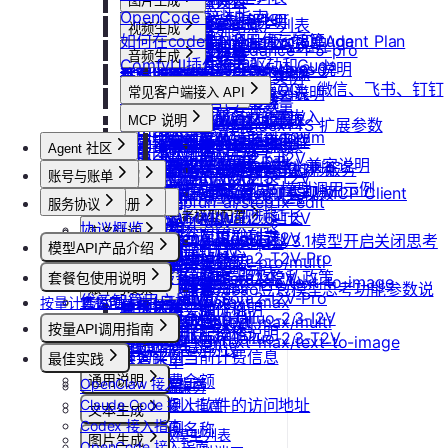
防火墙及端口设置
获取平台镜像列表
图片生成
扩容云盘
删除团队
ubuntu如何安装Docker
OpenCode 接入指南
重装实例
模型协议支持说明
Nano Banana
配置外网加速
查询镜像已共享的账户列表
挂载已有云盘
视频生成
查询成员订单列表
Windows安装Nvidia驱动和Cuda
如何在codex中调用优云智算Agent Plan
Nano Banana Pro
重置实例密码
API支持与扩展字段说明
云硬盘扩容与挂载
获取镜像标签列表
doubao-seedance-1-5-pro
查询云盘扩容价格
查询成员订单数量
音频生成
Nano Banana 2
ubuntu安装Nvidia驱动和Cuda
ComfyUI插件接入
升降配实例
OpenAI-Completions 说明
doubao-seedance-2-0
云存储挂载
查询他人共享给自己的镜像
挂载 US3 对象存储到实例
IndexTTS
查询成员未支付订单
常见问题答疑
gpt-image-1
使用LangBot快速部署QQ、微信、飞书、钉钉
获取支持的可用区信息列表
OpenAI-Response说明
常见客户端接入 API
模型库挂载
查询已收藏的镜像列表
Vidu 系列
云存储文件上传和下载
自定义音色
gpt-image-1.5
查询成员未支付订单数量
机器人
Dify
查询网络加速服务状态
Embeddings 向量嵌入
Wan-AI/Wan2.2-I2V
自启动
查询自己发布的社区镜像
Vidu/文生视频
gpt-image-2
MCP 说明
IndexTeam/IndexTTS 扩展参数
导出团队账单
RAGFlow
使用Clawdbot连接Telegram
Wan-AI/Wan2.2-T2V
检查指定规格的资源可用性
Gemini 快速开始
doubao-seedream
手动安装监控
查询指定用户的社区镜像
MCP 简介
Vidu/图生视频
suno音乐生成
Agent 社区
获取团队详情
AnythingLLM
Wan-AI/Wan2.5-I2V
使用Clawdbot连接飞书
Qwen-Image-Edit
获取可用机型列表
Claude (Anthropic) 兼容说明
无卡模式
查询镜像制作进度
通过 CLINE 接入 MCP 服务
Vidu/参考图生视频
MiniMax/speech-hd
查询已创建的团队列表
纳米AI
Wan-AI/Wan2.5-T2V
账号与账单
产品介绍
Qwen-Image
获取机型族列表
DeepSeek-OCR 模型调用示例
共享/取消共享镜像
通义千问 Qwen-TTS
通过 UCloud API 实现 MCP Client
Vidu/首尾帧生视频
Wan-AI/Wan2.6-I2V
n8n
查询团队邀请记录
产品介绍
stepfun-ai/step1x-edit
服务协议
控制台操作
账号注册
查询软件端口映射列表
发布镜像到社区
Vidu/视频延长
Wan-AI/Wan2.6-T2V
GPT4All
思考模型配置
flux.1-dev
查询已加入的团队列表
快速开始
协议概览
Agent广场
注册流程
计费说明
实名认证
查询模型仓库模型列表
OpenAI/Sora2-T2V
Cherry Studio
收藏镜像
DeepSeek V3.1模型开启关闭思考
Vidu/对口型
flux-kontext-pro
查询团队操作日志
模型API产品介绍
优云智算服务框架协议
操作指南
注销账号
升配与续费
认证概览
OpenAI/Sora2-T2V-Pro
Chatbox
获取实例监控数据
flux-kontext-pro/multi
团队管理
取消收藏镜像
说明
查询成员产品类型列表
模型API服务
优云智算云服务法律声明及隐私政策
模型配置
OpenAI/Sora2-I2V
ChatHub
套餐包使用说明
到期与数据说明
个人认证
flux-kontext-pro/text-to-image
变更实例计费方式
团队功能概览
更新镜像信息
Doubao豆包模型思考功能参数说
账单与发票
设置成员额度
OpenAI/Sora2-I2V-Pro
ChatWise
优云智算用户协议
flux-kontext-max
按量计费说明
套餐包快速上手
高校认证
查询创建实例价格
管理员账号操作说明
账号充值
明
MiniMax/Hailuo-2.3-I2V
OpenWeb UI
修改成员角色
flux-kontext-max/multi
优云智算云平台安全规则
套餐计费逻辑
企业认证
按量API调用指南
查询实例升配价格
团队成员账号操作说明
提现规则
MiniMax/Hailuo-2.3-T2V
Obsidian
flux-kontext-max/text-to-image
更新团队信息
套餐用量统计
优云智算激励活动协议
快速开始
查询实例当前计费信息
最佳实践
查看账单
客户端接入
查询退费金额
通用说明
OpenClaw 接入指南
开具发票
OpenClaw 云端服务
获取实例上软件的访问地址
Claude Code 接入指南
认证鉴权
文本生成
Codex 接入指南
错误码
修改实例名称
如何获取模型列表
图片生成
OpenCode 接入指南