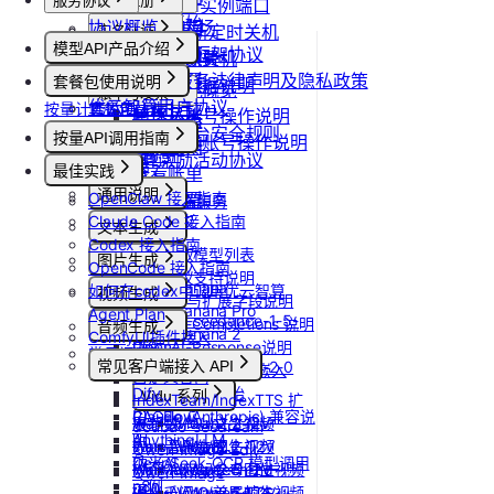
服务协议
控制台操作
账号注册
更新Pod实例端口
快速开始
协议概览
Agent广场
注册流程
设置/更新定时关机
计费说明
实名认证
模型API产品介绍
优云智算服务框架协议
操作指南
注销账号
取消定时关机
升配与续费
认证概览
团队管理
模型API服务
优云智算云服务法律声明及隐私政策
模型配置
套餐包使用说明
到期与数据说明
个人认证
团队功能概览
账单与发票
优云智算用户协议
按量计费说明
套餐包快速上手
高校认证
管理员账号操作说明
账号充值
优云智算云平台安全规则
套餐计费逻辑
企业认证
按量API调用指南
团队成员账号操作说明
提现规则
套餐用量统计
优云智算激励活动协议
快速开始
最佳实践
查看账单
客户端接入
通用说明
OpenClaw 接入指南
开具发票
OpenClaw 云端服务
Claude Code 接入指南
认证鉴权
文本生成
Codex 接入指南
错误码
如何获取模型列表
图片生成
OpenCode 接入指南
模型协议支持说明
Nano Banana
如何在codex中调用优云智算
视频生成
API支持与扩展字段说明
Nano Banana Pro
Agent Plan
doubao-seedance-1-5-
OpenAI-Completions 说明
音频生成
Nano Banana 2
ComfyUI插件接入
pro
OpenAI-Response说明
常见问题答疑
IndexTTS
gpt-image-1
常见客户端接入 API
doubao-seedance-2-0
Embeddings 向量嵌入
自定义音色
gpt-image-1.5
Gemini 快速开始
Dify
Vidu 系列
IndexTeam/IndexTTS 扩
gpt-image-2
Claude (Anthropic) 兼容说
RAGFlow
Wan-AI/Wan2.2-I2V
展参数
Vidu/文生视频
doubao-seedream
明
AnythingLLM
Wan-AI/Wan2.2-T2V
suno音乐生成
Vidu/图生视频
Qwen-Image-Edit
DeepSeek-OCR 模型调用
纳米AI
Wan-AI/Wan2.5-I2V
MiniMax/speech-hd
Vidu/参考图生视频
Qwen-Image
示例
n8n
Wan-AI/Wan2.5-T2V
通义千问 Qwen-TTS
Vidu/首尾帧生视频