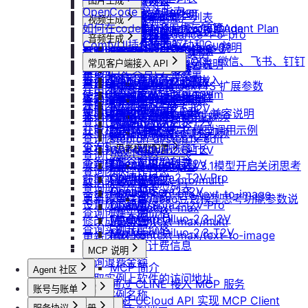
防火墙及端口设置
获取平台镜像列表
图片生成
扩容云盘
删除团队
ubuntu如何安装Docker
OpenCode 接入指南
重装实例
模型协议支持说明
Nano Banana
配置外网加速
查询镜像已共享的账户列表
挂载已有云盘
视频生成
查询成员订单列表
Windows安装Nvidia驱动和Cuda
如何在codex中调用优云智算Agent Plan
Nano Banana Pro
重置实例密码
API支持与扩展字段说明
云硬盘扩容与挂载
获取镜像标签列表
doubao-seedance-1-5-pro
查询云盘扩容价格
查询成员订单数量
音频生成
Nano Banana 2
ubuntu安装Nvidia驱动和Cuda
ComfyUI插件接入
升降配实例
OpenAI-Completions 说明
doubao-seedance-2-0
云存储挂载
查询他人共享给自己的镜像
挂载 US3 对象存储到实例
IndexTTS
查询成员未支付订单
常见问题答疑
gpt-image-1
使用LangBot快速部署QQ、微信、飞书、钉钉
获取支持的可用区信息列表
OpenAI-Response说明
常见客户端接入 API
模型库挂载
查询已收藏的镜像列表
Vidu 系列
云存储文件上传和下载
自定义音色
gpt-image-1.5
查询成员未支付订单数量
机器人
Dify
查询网络加速服务状态
Embeddings 向量嵌入
Wan-AI/Wan2.2-I2V
自启动
查询自己发布的社区镜像
Vidu/文生视频
gpt-image-2
IndexTeam/IndexTTS 扩展参数
导出团队账单
RAGFlow
使用Clawdbot连接Telegram
Wan-AI/Wan2.2-T2V
检查指定规格的资源可用性
Gemini 快速开始
doubao-seedream
手动安装监控
查询指定用户的社区镜像
Vidu/图生视频
suno音乐生成
获取团队详情
AnythingLLM
Wan-AI/Wan2.5-I2V
使用Clawdbot连接飞书
Qwen-Image-Edit
获取可用机型列表
Claude (Anthropic) 兼容说明
无卡模式
查询镜像制作进度
Vidu/参考图生视频
MiniMax/speech-hd
查询已创建的团队列表
纳米AI
Wan-AI/Wan2.5-T2V
Qwen-Image
获取机型族列表
DeepSeek-OCR 模型调用示例
共享/取消共享镜像
通义千问 Qwen-TTS
Vidu/首尾帧生视频
Wan-AI/Wan2.6-I2V
n8n
查询团队邀请记录
stepfun-ai/step1x-edit
查询软件端口映射列表
发布镜像到社区
Vidu/视频延长
Wan-AI/Wan2.6-T2V
GPT4All
思考模型配置
flux.1-dev
查询已加入的团队列表
查询模型仓库模型列表
OpenAI/Sora2-T2V
Cherry Studio
收藏镜像
DeepSeek V3.1模型开启关闭思考
Vidu/对口型
flux-kontext-pro
查询团队操作日志
OpenAI/Sora2-T2V-Pro
Chatbox
获取实例监控数据
flux-kontext-pro/multi
取消收藏镜像
说明
查询成员产品类型列表
OpenAI/Sora2-I2V
ChatHub
flux-kontext-pro/text-to-image
变更实例计费方式
更新镜像信息
Doubao豆包模型思考功能参数说
设置成员额度
OpenAI/Sora2-I2V-Pro
ChatWise
flux-kontext-max
查询创建实例价格
明
MiniMax/Hailuo-2.3-I2V
OpenWeb UI
修改成员角色
flux-kontext-max/multi
查询实例升配价格
MiniMax/Hailuo-2.3-T2V
Obsidian
flux-kontext-max/text-to-image
更新团队信息
查询实例当前计费信息
MCP 说明
查询退费金额
MCP 简介
Agent 社区
获取实例上软件的访问地址
通过 CLINE 接入 MCP 服务
账号与账单
产品介绍
修改实例名称
通过 UCloud API 实现 MCP Client
产品介绍