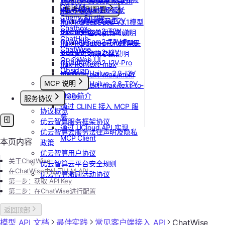
stepfun-ai/step1x-edit
GPT4All
Wan-AI/Wan2.6-I2V
思考模型配置
Vidu/视频延长
flux.1-dev
Cherry Studio
Wan-AI/Wan2.6-T2V
Vidu/对口型
flux-kontext-pro
DeepSeek V3.1模型
Chatbox
OpenAI/Sora2-T2V
flux-kontext-pro/multi
开启关闭思考说明
ChatHub
OpenAI/Sora2-T2V-Pro
flux-kontext-pro/text-to-
Doubao豆包模型思
ChatWise
OpenAI/Sora2-I2V
image
考功能参数说明
OpenWeb UI
OpenAI/Sora2-I2V-Pro
flux-kontext-max
Obsidian
MiniMax/Hailuo-2.3-I2V
flux-kontext-max/multi
MCP 说明
MiniMax/Hailuo-2.3-T2V
flux-kontext-max/text-to-
image
MCP 简介
服务协议
通过 CLINE 接入 MCP 服
协议概览
务
优云智算服务框架协议
通过 UCloud API 实现
优云智算云服务法律声明及隐私
MCP Client
本页内容
政策
优云智算用户协议
关于ChatWise
优云智算云平台安全规则
在ChatWise中使用LLM API
优云智算激励活动协议
第一步：
获取 API Key
第二步：在ChatWise进行配置
返回顶部
模型 API 文档
最佳实践
常见客户端接入 API
ChatWise