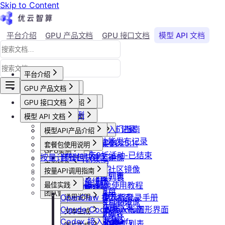
Skip to Content
平台介绍
GPU 产品文档
GPU 接口文档
模型 API 文档
Agent 社区
账号与账单
平台介绍
GPU 产品文档
平台概述
平台介绍
GPU 接口文档
用户等级与推荐
GPU产品介绍
加入社群
API接口范例
会员等级
功能概览
模型 API 文档
产品更新公告
GPU操作指南
CLI&Skills
用户推荐
已上线卡型
GPU-新功能发布记录
【新人必看】入门指南
活动及价格更新公告
GPU抢占式实例
模型API产品介绍
常见错误码
可用区介绍
模型API-新功能发布记录
镜像选择
双11夜间折扣-2025.11
GPU抢占式实例
模型API服务
发布社区镜像
套餐包使用说明
GPU实例
创建实例
2025国庆9折活动-已结束
按量计费说明
如何发布社区镜像
套餐包快速上手
计费与回收
创建GPU资源
登录实例
实例镜像
更新已发布的社区镜像
套餐计费逻辑
计费概览
按量API调用指南
GPU最佳实践
获取实例资源列表
本地数据上传
获取自制镜像列表
磁盘与云存储
套餐用量统计
计费方式说明
快速开始
Isaac系列镜像使用教程
最佳实践
启动实例
文件管理
创建自制镜像
创建并挂载云盘
客户端接入
团队管理
到期或欠费说明
Windows实例远程登录手册
OpenClaw 接入指南
通用说明
关闭实例
制作私有镜像
删除算力平台自制镜像
删除云盘
创建团队
OpenClaw 云端服务
续费管理
通过VNC搭建Ubuntu图形界面
Claude Code 接入指南
认证鉴权
删除实例
文本生成
调用公共模型库
获取社区镜像列表
卸载云盘
邀请成员加入团队
回收规则
ubuntu如何安装Dify
Codex 接入指南
错误码
重启实例
如何获取模型列表