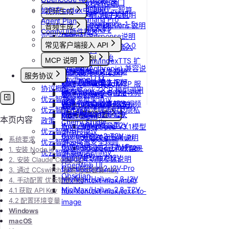
更新Pod实例端口
模型协议支持说明
Nano Banana
如何在codex中调用优云智算
视频生成
设置/更新定时关机
API支持与扩展字段说明
Nano Banana Pro
Agent Plan
doubao-seedance-1-5-
OpenAI-Completions 说明
取消定时关机
音频生成
Nano Banana 2
ComfyUI插件接入
pro
OpenAI-Response说明
常见问题答疑
IndexTTS
gpt-image-1
常见客户端接入 API
doubao-seedance-2-0
Embeddings 向量嵌入
自定义音色
gpt-image-1.5
Gemini 快速开始
Dify
Vidu 系列
MCP 说明
IndexTeam/IndexTTS 扩
gpt-image-2
Claude (Anthropic) 兼容说
RAGFlow
Wan-AI/Wan2.2-I2V
展参数
Vidu/文生视频
doubao-seedream
MCP 简介
服务协议
明
AnythingLLM
Wan-AI/Wan2.2-T2V
suno音乐生成
Vidu/图生视频
Qwen-Image-Edit
通过 CLINE 接入 MCP 服
协议概览
DeepSeek-OCR 模型调用
纳米AI
Wan-AI/Wan2.5-I2V
MiniMax/speech-hd
Vidu/参考图生视频
Qwen-Image
务
优云智算服务框架协议
示例
n8n
Wan-AI/Wan2.5-T2V
通义千问 Qwen-TTS
Vidu/首尾帧生视频
stepfun-ai/step1x-edit
通过 UCloud API 实现
优云智算云服务法律声明及隐私
GPT4All
Wan-AI/Wan2.6-I2V
思考模型配置
Vidu/视频延长
flux.1-dev
MCP Client
本页内容
政策
Cherry Studio
Wan-AI/Wan2.6-T2V
Vidu/对口型
flux-kontext-pro
DeepSeek V3.1模型
优云智算用户协议
Chatbox
OpenAI/Sora2-T2V
flux-kontext-pro/multi
开启关闭思考说明
系统要求
优云智算云平台安全规则
ChatHub
OpenAI/Sora2-T2V-Pro
flux-kontext-pro/text-to-
Doubao豆包模型思
1. 安装 Node.js
优云智算激励活动协议
ChatWise
OpenAI/Sora2-I2V
image
考功能参数说明
2. 安装 Claude Code CLI
OpenWeb UI
OpenAI/Sora2-I2V-Pro
flux-kontext-max
3. 通过 CCswitch 配置 优云智算 API
Obsidian
MiniMax/Hailuo-2.3-I2V
4. 手动配置 优云智算 API
flux-kontext-max/multi
MiniMax/Hailuo-2.3-T2V
4.1 获取 API Key
flux-kontext-max/text-to-
4.2 配置环境变量
image
Windows
macOS