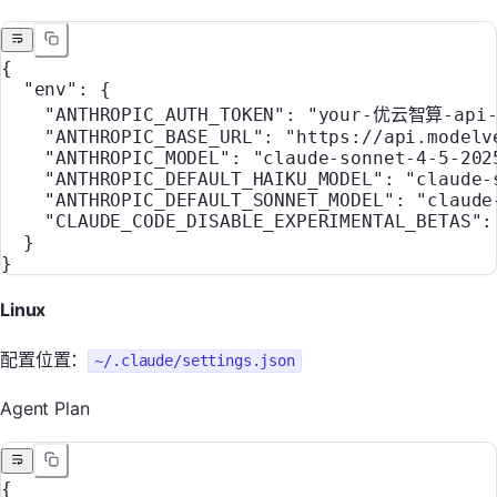
{
  "env"
: {
    "ANTHROPIC_AUTH_TOKEN"
: 
"your-优云智算-api-
    "ANTHROPIC_BASE_URL"
: 
"https://api.modelv
    "ANTHROPIC_MODEL"
: 
"claude-sonnet-4-5-202
    "ANTHROPIC_DEFAULT_HAIKU_MODEL"
: 
"claude-
    "ANTHROPIC_DEFAULT_SONNET_MODEL"
: 
"claude
    "CLAUDE_CODE_DISABLE_EXPERIMENTAL_BETAS"
:
  }
}
Linux
配置位置：
~/.claude/settings.json
Agent Plan
{