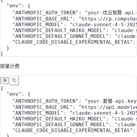
  "env"
: {
    "ANTHROPIC_AUTH_TOKEN"
: 
"your-优云智算-api-
    "ANTHROPIC_BASE_URL"
: 
"https://cp.compsha
    "ANTHROPIC_MODEL"
: 
"claude-sonnet-4-5-202
    "ANTHROPIC_DEFAULT_HAIKU_MODEL"
: 
"claude-
    "ANTHROPIC_DEFAULT_SONNET_MODEL"
: 
"claude
    "CLAUDE_CODE_DISABLE_EXPERIMENTAL_BETAS"
:
  }
}
按量计费
{
  "env"
: {
    "ANTHROPIC_AUTH_TOKEN"
: 
"your-套餐-api-key
    "ANTHROPIC_BASE_URL"
: 
"https://api.modelv
    "ANTHROPIC_MODEL"
: 
"claude-sonnet-4-5-202
    "ANTHROPIC_DEFAULT_HAIKU_MODEL"
: 
"claude-
    "ANTHROPIC_DEFAULT_SONNET_MODEL"
: 
"claude
    "CLAUDE_CODE_DISABLE_EXPERIMENTAL_BETAS"
:
  }