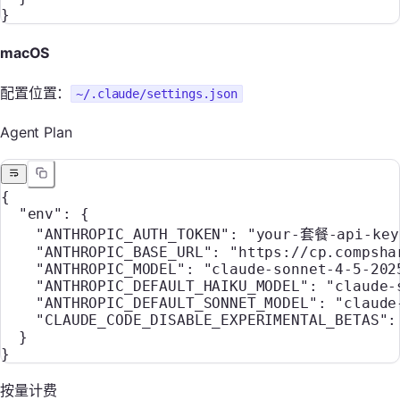
}
macOS
配置位置：
~/.claude/settings.json
Agent Plan
{
  "env"
: {
    "ANTHROPIC_AUTH_TOKEN"
: 
"your-套餐-api-key
    "ANTHROPIC_BASE_URL"
: 
"https://cp.compsha
    "ANTHROPIC_MODEL"
: 
"claude-sonnet-4-5-202
    "ANTHROPIC_DEFAULT_HAIKU_MODEL"
: 
"claude-
    "ANTHROPIC_DEFAULT_SONNET_MODEL"
: 
"claude
    "CLAUDE_CODE_DISABLE_EXPERIMENTAL_BETAS"
:
  }
}
按量计费