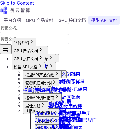
Skip to Content
平台介绍
GPU 产品文档
GPU 接口文档
模型 API 文档
Agent 社区
账号与账单
平台介绍
GPU 产品文档
平台概述
平台介绍
GPU 接口文档
用户等级与推荐
GPU产品介绍
加入社群
API接口范例
会员等级
功能概览
模型 API 文档
产品更新公告
GPU操作指南
CLI&Skills
用户推荐
已上线卡型
GPU-新功能发布记录
【新人必看】入门指南
活动及价格更新公告
GPU抢占式实例
模型API产品介绍
常见错误码
可用区介绍
模型API-新功能发布记录
镜像选择
双11夜间折扣-2025.11
GPU抢占式实例
模型API服务
发布社区镜像
套餐包使用说明
GPU实例
创建实例
2025国庆9折活动-已结束
按量计费说明
如何发布社区镜像
套餐包快速上手
计费与回收
创建GPU资源
登录实例
实例镜像
更新已发布的社区镜像
套餐计费逻辑
计费概览
按量API调用指南
GPU最佳实践
获取实例资源列表
本地数据上传
获取自制镜像列表
磁盘与云存储
套餐用量统计
计费方式说明
快速开始
Isaac系列镜像使用教程
最佳实践
启动实例
文件管理
创建自制镜像
创建并挂载云盘
客户端接入
团队管理
到期或欠费说明
Windows实例远程登录手册
OpenClaw 接入指南
通用说明
关闭实例
制作私有镜像
删除算力平台自制镜像
删除云盘
创建团队
OpenClaw 云端服务
续费管理
通过VNC搭建Ubuntu图形界面
Claude Code 接入指南
认证鉴权
删除实例
文本生成
调用公共模型库
获取社区镜像列表
卸载云盘
邀请成员加入团队
回收规则
ubuntu如何安装Dify
Codex 接入指南
错误码
重启实例
如何获取模型列表