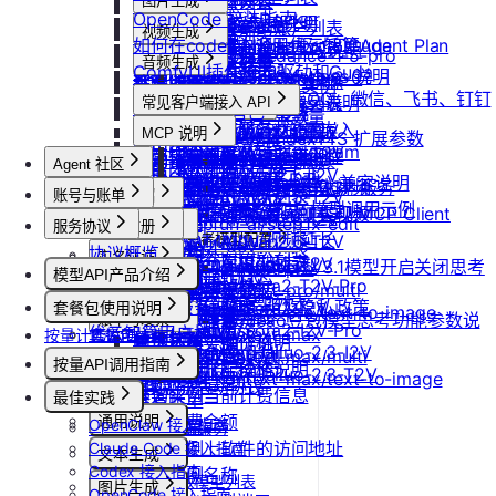
防火墙及端口设置
获取平台镜像列表
图片生成
扩容云盘
删除团队
ubuntu如何安装Docker
OpenCode 接入指南
重装实例
模型协议支持说明
Nano Banana
配置外网加速
查询镜像已共享的账户列表
挂载已有云盘
视频生成
查询成员订单列表
Windows安装Nvidia驱动和Cuda
如何在codex中调用优云智算Agent Plan
Nano Banana Pro
重置实例密码
API支持与扩展字段说明
云硬盘扩容与挂载
获取镜像标签列表
doubao-seedance-1-5-pro
查询云盘扩容价格
查询成员订单数量
音频生成
Nano Banana 2
ubuntu安装Nvidia驱动和Cuda
ComfyUI插件接入
升降配实例
OpenAI-Completions 说明
doubao-seedance-2-0
云存储挂载
查询他人共享给自己的镜像
挂载 US3 对象存储到实例
IndexTTS
查询成员未支付订单
常见问题答疑
gpt-image-1
使用LangBot快速部署QQ、微信、飞书、钉钉
获取支持的可用区信息列表
OpenAI-Response说明
常见客户端接入 API
模型库挂载
查询已收藏的镜像列表
Vidu 系列
云存储文件上传和下载
自定义音色
gpt-image-1.5
查询成员未支付订单数量
机器人
Dify
查询网络加速服务状态
Embeddings 向量嵌入
Wan-AI/Wan2.2-I2V
自启动
查询自己发布的社区镜像
Vidu/文生视频
gpt-image-2
MCP 说明
IndexTeam/IndexTTS 扩展参数
导出团队账单
RAGFlow
使用Clawdbot连接Telegram
Wan-AI/Wan2.2-T2V
检查指定规格的资源可用性
Gemini 快速开始
doubao-seedream
手动安装监控
查询指定用户的社区镜像
MCP 简介
Vidu/图生视频
suno音乐生成
Agent 社区
获取团队详情
AnythingLLM
Wan-AI/Wan2.5-I2V
使用Clawdbot连接飞书
Qwen-Image-Edit
获取可用机型列表
Claude (Anthropic) 兼容说明
无卡模式
查询镜像制作进度
通过 CLINE 接入 MCP 服务
Vidu/参考图生视频
MiniMax/speech-hd
查询已创建的团队列表
纳米AI
Wan-AI/Wan2.5-T2V
账号与账单
产品介绍
Qwen-Image
获取机型族列表
DeepSeek-OCR 模型调用示例
共享/取消共享镜像
通义千问 Qwen-TTS
通过 UCloud API 实现 MCP Client
Vidu/首尾帧生视频
Wan-AI/Wan2.6-I2V
n8n
查询团队邀请记录
产品介绍
stepfun-ai/step1x-edit
服务协议
控制台操作
账号注册
查询软件端口映射列表
发布镜像到社区
Vidu/视频延长
Wan-AI/Wan2.6-T2V
GPT4All
思考模型配置
flux.1-dev
查询已加入的团队列表
快速开始
协议概览
Agent广场
注册流程
计费说明
实名认证
查询模型仓库模型列表
OpenAI/Sora2-T2V
Cherry Studio
收藏镜像
DeepSeek V3.1模型开启关闭思考
Vidu/对口型
flux-kontext-pro
查询团队操作日志
模型API产品介绍
优云智算服务框架协议
操作指南
注销账号
升配与续费
认证概览
OpenAI/Sora2-T2V-Pro
Chatbox
获取实例监控数据
flux-kontext-pro/multi
团队管理
取消收藏镜像
说明
查询成员产品类型列表
模型API服务
优云智算云服务法律声明及隐私政策
模型配置
OpenAI/Sora2-I2V
ChatHub
套餐包使用说明
到期与数据说明
个人认证
flux-kontext-pro/text-to-image
变更实例计费方式
团队功能概览
更新镜像信息
Doubao豆包模型思考功能参数说
账单与发票
设置成员额度
OpenAI/Sora2-I2V-Pro
ChatWise
优云智算用户协议
flux-kontext-max
按量计费说明
套餐包快速上手
高校认证
查询创建实例价格
管理员账号操作说明
账号充值
明
MiniMax/Hailuo-2.3-I2V
OpenWeb UI
修改成员角色
flux-kontext-max/multi
优云智算云平台安全规则
套餐计费逻辑
企业认证
按量API调用指南
查询实例升配价格
团队成员账号操作说明
提现规则
MiniMax/Hailuo-2.3-T2V
Obsidian
flux-kontext-max/text-to-image
更新团队信息
套餐用量统计
优云智算激励活动协议
快速开始
查询实例当前计费信息
最佳实践
查看账单
客户端接入
查询退费金额
通用说明
OpenClaw 接入指南
开具发票
OpenClaw 云端服务
获取实例上软件的访问地址
Claude Code 接入指南
认证鉴权
文本生成
Codex 接入指南
错误码
修改实例名称
如何获取模型列表
图片生成
OpenCode 接入指南