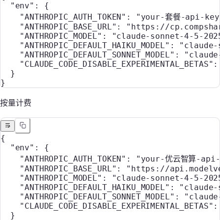
  "env"
: {
    "ANTHROPIC_AUTH_TOKEN"
: 
"your-套餐-api-key
    "ANTHROPIC_BASE_URL"
: 
"https://cp.compsha
    "ANTHROPIC_MODEL"
: 
"claude-sonnet-4-5-202
    "ANTHROPIC_DEFAULT_HAIKU_MODEL"
: 
"claude-
    "ANTHROPIC_DEFAULT_SONNET_MODEL"
: 
"claude
    "CLAUDE_CODE_DISABLE_EXPERIMENTAL_BETAS"
:
  }
}
按量计费
{
  "env"
: {
    "ANTHROPIC_AUTH_TOKEN"
: 
"your-优云智算-api-
    "ANTHROPIC_BASE_URL"
: 
"https://api.modelv
    "ANTHROPIC_MODEL"
: 
"claude-sonnet-4-5-202
    "ANTHROPIC_DEFAULT_HAIKU_MODEL"
: 
"claude-
    "ANTHROPIC_DEFAULT_SONNET_MODEL"
: 
"claude
    "CLAUDE_CODE_DISABLE_EXPERIMENTAL_BETAS"
:
  }