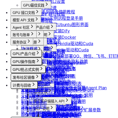
防火墙及端口设置
GPU最佳实践
配置外网加速
Isaac系列镜像使用教程
GPU 接口文档
云硬盘扩容与挂载
Windows实例远程登录手册
API接口范例
云存储挂载
模型 API 文档
通过VNC搭建Ubuntu图形界面
CLI&Skills
模型库挂载
Agent 社区
模型API产品介绍
常见错误码
ubuntu如何安装Dify
自启动
模型API服务
账号与账单
套餐包使用说明
产品介绍
ubuntu如何安装Docker
GPU实例
手动安装监控
按量计费说明
套餐包快速上手
产品介绍
服务协议
控制台操作
账号注册
Windows安装Nvidia驱动和Cuda
创建GPU资源
无卡模式
实例镜像
套餐计费逻辑
快速开始
协议概览
Agent广场
注册流程
按量API调用指南
ubuntu安装Nvidia驱动和Cuda
计费说明
实名认证
获取实例资源列表
获取自制镜像列表
磁盘与云存储
套餐用量统计
GPU产品介绍
优云智算服务框架协议
快速开始
操作指南
注销账号
使用LangBot快速部署QQ、微信、飞书、钉
升配与续费
认证概览
最佳实践
启动实例
团队管理
创建自制镜像
创建并挂载云盘
客户端接入
功能概览
团队管理
优云智算云服务法律声明及隐私政策
模型配置
GPU操作指南
使用Clawdbot连接Telegram
OpenClaw 接入指南
到期与数据说明
个人认证
通用说明
关闭实例
团队功能概览
删除算力平台自制镜像
账单与发票
删除云盘
已上线卡型
创建团队
OpenClaw 云端服务
优云智算用户协议
【新人必看】入门指南
使用Clawdbot连接飞书
Claude Code 接入指南
高校认证
认证鉴权
删除实例
管理员账号操作说明
GPU抢占式实例
文本生成
获取社区镜像列表
账号充值
可用区介绍
卸载云盘
邀请成员加入团队
优云智算云平台安全规则
镜像选择
Codex 接入指南
企业认证
错误码
重启实例
团队成员账号操作说明
如何获取模型列表
GPU抢占式实例
获取平台镜像列表
提现规则
图片生成
发布社区镜像
扩容云盘
删除团队
创建实例
优云智算激励活动协议
OpenCode 接入指南
重装实例
模型协议支持说明
Nano Banana
查询镜像已共享的账户列表
查看账单
如何发布社区镜像
挂载已有云盘
登录实例
视频生成
查询成员订单列表
计费与回收
如何在codex中调用优云智算Agent Plan
Nano Banana Pro
重置实例密码
API支持与扩展字段说明
更新已发布的社区镜像
获取镜像标签列表
开具发票
doubao-seedance-1-5-pro
本地数据上传
查询云盘扩容价格
查询成员订单数量
计费概览
音频生成
Nano Banana 2
ComfyUI插件接入
升降配实例
OpenAI-Completions 说明
doubao-seedance-2-0
文件管理
查询他人共享给自己的镜像
挂载 US3 对象存储到实例
IndexTTS
计费方式说明
查询成员未支付订单
常见问题答疑
gpt-image-1
获取支持的可用区信息列表
OpenAI-Response说明
制作私有镜像
常见客户端接入 API
查询已收藏的镜像列表
Vidu 系列
到期或欠费说明
云存储文件上传和下载
自定义音色
gpt-image-1.5
查询成员未支付订单数量
Dify
调用公共模型库
查询网络加速服务状态
Embeddings 向量嵌入
Wan-AI/Wan2.2-I2V
续费管理
查询自己发布的社区镜像
Vidu/文生视频
gpt-image-2
MCP 说明
IndexTeam/IndexTTS 扩展参数
导出团队账单
RAGFlow
防火墙及端口设置
Wan-AI/Wan2.2-T2V
检查指定规格的资源可用性
Gemini 快速开始
回收规则
doubao-seedream
查询指定用户的社区镜像
MCP 简介
Vidu/图生视频
suno音乐生成
获取团队详情
AnythingLLM
配置外网加速