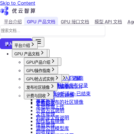
Skip to Content
平台介绍
GPU 产品文档
GPU 接口文档
模型 API 文档
Ag
↗
进入控制台
平台介绍
GPU 产品文档
平台概述
平台介绍
用户等级与推荐
GPU产品介绍
加入社群
会员等级
功能概览
产品更新公告
GPU操作指南
用户推荐
已上线卡型
GPU-新功能发布记录
【新人必看】入门指南
活动及价格更新公告
GPU抢占式实例
可用区介绍
模型API-新功能发布记录
镜像选择
双11夜间折扣-2025.11
GPU抢占式实例
发布社区镜像
创建实例
2025国庆9折活动-已结束
如何发布社区镜像
计费与回收
登录实例
更新已发布的社区镜像
计费概览
本地数据上传
计费方式说明
文件管理
到期或欠费说明
制作私有镜像
续费管理
调用公共模型库
回收规则