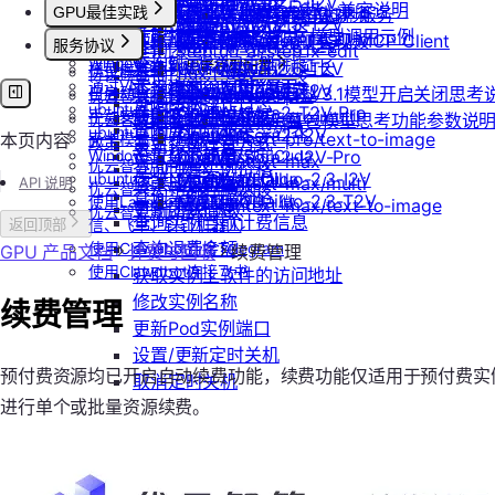
Wan-AI/Wan2.5-I2V
Qwen-Image-Edit
获取可用机型列表
Claude (Anthropic) 兼容说明
GPU最佳实践
查询镜像制作进度
通过 CLINE 接入 MCP 服务
Vidu/参考图生视频
MiniMax/speech-hd
查询已创建的团队列表
纳米AI
云硬盘扩容与挂载
Wan-AI/Wan2.5-T2V
Qwen-Image
获取机型族列表
DeepSeek-OCR 模型调用示例
Isaac系列镜像使用教程
共享/取消共享镜像
通义千问 Qwen-TTS
通过 UCloud API 实现 MCP Client
Vidu/首尾帧生视频
Wan-AI/Wan2.6-I2V
n8n
服务协议
云存储挂载
查询团队邀请记录
stepfun-ai/step1x-edit
查询软件端口映射列表
Windows实例远程登录手册
发布镜像到社区
Vidu/视频延长
Wan-AI/Wan2.6-T2V
GPT4All
思考模型配置
模型库挂载
flux.1-dev
协议概览
查询已加入的团队列表
通过VNC搭建Ubuntu图形界面
查询模型仓库模型列表
OpenAI/Sora2-T2V
Cherry Studio
自启动
收藏镜像
DeepSeek V3.1模型开启关闭思考
Vidu/对口型
flux-kontext-pro
优云智算服务框架协议
查询团队操作日志
ubuntu如何安装Dify
OpenAI/Sora2-T2V-Pro
Chatbox
获取实例监控数据
手动安装监控
flux-kontext-pro/multi
优云智算云服务法律声明及隐私
取消收藏镜像
Doubao豆包模型思考功能参数说
查询成员产品类型列表
ubuntu如何安装Docker
OpenAI/Sora2-I2V
ChatHub
flux-kontext-pro/text-to-image
本页内容
无卡模式
变更实例计费方式
政策
更新镜像信息
设置成员额度
Windows安装Nvidia驱动和Cuda
OpenAI/Sora2-I2V-Pro
ChatWise
flux-kontext-max
优云智算用户协议
查询创建实例价格
MiniMax/Hailuo-2.3-I2V
OpenWeb UI
ubuntu安装Nvidia驱动和Cuda
修改成员角色
flux-kontext-max/multi
API 说明
优云智算云平台安全规则
查询实例升配价格
MiniMax/Hailuo-2.3-T2V
Obsidian
使用LangBot快速部署QQ、微
flux-kontext-max/text-to-image
更新团队信息
优云智算激励活动协议
查询实例当前计费信息
信、飞书、钉钉机器人
返回顶部
查询退费金额
使用Clawdbot连接Telegram
GPU 产品文档
计费与回收
续费管理
使用Clawdbot连接飞书
获取实例上软件的访问地址
修改实例名称
续费管理
更新Pod实例端口
设置/更新定时关机
预付费资源均已开启自动续费功能，续费功能仅适用于预付费实例
取消定时关机
进行单个或批量资源续费。