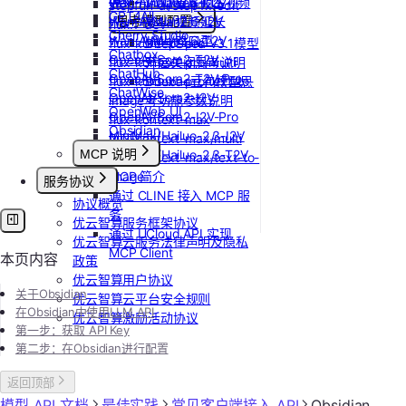
Wan-AI/Wan2.5-T2V
通义千问 Qwen-TTS
Vidu/首尾帧生视频
stepfun-ai/step1x-edit
GPT4All
Wan-AI/Wan2.6-I2V
思考模型配置
Vidu/视频延长
flux.1-dev
Cherry Studio
Wan-AI/Wan2.6-T2V
Vidu/对口型
flux-kontext-pro
DeepSeek V3.1模型
Chatbox
OpenAI/Sora2-T2V
flux-kontext-pro/multi
开启关闭思考说明
ChatHub
OpenAI/Sora2-T2V-Pro
flux-kontext-pro/text-to-
Doubao豆包模型思
ChatWise
OpenAI/Sora2-I2V
image
考功能参数说明
OpenWeb UI
OpenAI/Sora2-I2V-Pro
flux-kontext-max
Obsidian
MiniMax/Hailuo-2.3-I2V
flux-kontext-max/multi
MCP 说明
MiniMax/Hailuo-2.3-T2V
flux-kontext-max/text-to-
image
MCP 简介
服务协议
通过 CLINE 接入 MCP 服
协议概览
务
优云智算服务框架协议
通过 UCloud API 实现
优云智算云服务法律声明及隐私
MCP Client
本页内容
政策
优云智算用户协议
关于Obsidian
优云智算云平台安全规则
在Obsidian中使用LLM API
优云智算激励活动协议
第一步：
获取 API Key
第二步：在Obsidian进行配置
返回顶部
模型 API 文档
最佳实践
常见客户端接入 API
Obsidian