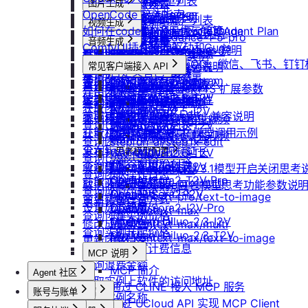
重启实例
如何获取模型列表
防火墙及端口设置
获取平台镜像列表
图片生成
扩容云盘
删除团队
ubuntu如何安装Docker
OpenCode 接入指南
重装实例
模型协议支持说明
Nano Banana
配置外网加速
查询镜像已共享的账户列表
挂载已有云盘
视频生成
查询成员订单列表
Windows安装Nvidia驱动和Cuda
如何在codex中调用优云智算Agent Plan
Nano Banana Pro
重置实例密码
API支持与扩展字段说明
云硬盘扩容与挂载
获取镜像标签列表
doubao-seedance-1-5-pro
查询云盘扩容价格
查询成员订单数量
音频生成
Nano Banana 2
ubuntu安装Nvidia驱动和Cuda
ComfyUI插件接入
升降配实例
OpenAI-Completions 说明
doubao-seedance-2-0
云存储挂载
查询他人共享给自己的镜像
挂载 US3 对象存储到实例
IndexTTS
查询成员未支付订单
常见问题答疑
gpt-image-1
使用LangBot快速部署QQ、微信、飞书、钉
获取支持的可用区信息列表
OpenAI-Response说明
常见客户端接入 API
模型库挂载
查询已收藏的镜像列表
Vidu 系列
云存储文件上传和下载
自定义音色
gpt-image-1.5
查询成员未支付订单数量
使用Clawdbot连接Telegram
Dify
查询网络加速服务状态
Embeddings 向量嵌入
Wan-AI/Wan2.2-I2V
自启动
查询自己发布的社区镜像
Vidu/文生视频
gpt-image-2
IndexTeam/IndexTTS 扩展参数
导出团队账单
RAGFlow
使用Clawdbot连接飞书
Wan-AI/Wan2.2-T2V
检查指定规格的资源可用性
Gemini 快速开始
doubao-seedream
手动安装监控
查询指定用户的社区镜像
Vidu/图生视频
suno音乐生成
获取团队详情
AnythingLLM
Wan-AI/Wan2.5-I2V
Qwen-Image-Edit
获取可用机型列表
Claude (Anthropic) 兼容说明
无卡模式
查询镜像制作进度
Vidu/参考图生视频
MiniMax/speech-hd
查询已创建的团队列表
纳米AI
Wan-AI/Wan2.5-T2V
Qwen-Image
获取机型族列表
DeepSeek-OCR 模型调用示例
共享/取消共享镜像
通义千问 Qwen-TTS
Vidu/首尾帧生视频
Wan-AI/Wan2.6-I2V
n8n
查询团队邀请记录
stepfun-ai/step1x-edit
查询软件端口映射列表
发布镜像到社区
Vidu/视频延长
Wan-AI/Wan2.6-T2V
GPT4All
思考模型配置
flux.1-dev
查询已加入的团队列表
查询模型仓库模型列表
OpenAI/Sora2-T2V
Cherry Studio
收藏镜像
DeepSeek V3.1模型开启关闭思考
Vidu/对口型
flux-kontext-pro
查询团队操作日志
OpenAI/Sora2-T2V-Pro
Chatbox
获取实例监控数据
flux-kontext-pro/multi
取消收藏镜像
Doubao豆包模型思考功能参数说
查询成员产品类型列表
OpenAI/Sora2-I2V
ChatHub
flux-kontext-pro/text-to-image
变更实例计费方式
更新镜像信息
设置成员额度
OpenAI/Sora2-I2V-Pro
ChatWise
flux-kontext-max
查询创建实例价格
MiniMax/Hailuo-2.3-I2V
OpenWeb UI
修改成员角色
flux-kontext-max/multi
查询实例升配价格
MiniMax/Hailuo-2.3-T2V
Obsidian
flux-kontext-max/text-to-image
更新团队信息
查询实例当前计费信息
MCP 说明
查询退费金额
MCP 简介
Agent 社区
获取实例上软件的访问地址
通过 CLINE 接入 MCP 服务
账号与账单
产品介绍
修改实例名称
通过 UCloud API 实现 MCP Client