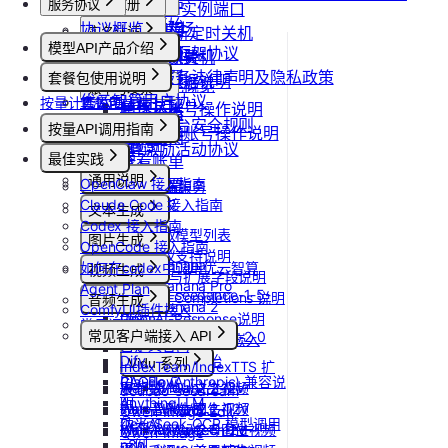
产品介绍
服务协议
控制台操作
账号注册
更新Pod实例端口
快速开始
协议概览
Agent广场
注册流程
设置/更新定时关机
计费说明
实名认证
模型API产品介绍
优云智算服务框架协议
操作指南
注销账号
取消定时关机
升配与续费
认证概览
团队管理
模型API服务
优云智算云服务法律声明及隐私政策
模型配置
套餐包使用说明
到期与数据说明
个人认证
团队功能概览
账单与发票
优云智算用户协议
按量计费说明
套餐包快速上手
高校认证
管理员账号操作说明
账号充值
优云智算云平台安全规则
套餐计费逻辑
企业认证
按量API调用指南
团队成员账号操作说明
提现规则
套餐用量统计
优云智算激励活动协议
快速开始
最佳实践
查看账单
客户端接入
通用说明
OpenClaw 接入指南
开具发票
OpenClaw 云端服务
Claude Code 接入指南
认证鉴权
文本生成
Codex 接入指南
错误码
如何获取模型列表
图片生成
OpenCode 接入指南
模型协议支持说明
Nano Banana
如何在codex中调用优云智算
视频生成
API支持与扩展字段说明
Nano Banana Pro
Agent Plan
doubao-seedance-1-5-
OpenAI-Completions 说明
音频生成
Nano Banana 2
ComfyUI插件接入
pro
OpenAI-Response说明
常见问题答疑
IndexTTS
gpt-image-1
常见客户端接入 API
doubao-seedance-2-0
Embeddings 向量嵌入
自定义音色
gpt-image-1.5
Gemini 快速开始
Dify
Vidu 系列
IndexTeam/IndexTTS 扩
gpt-image-2
Claude (Anthropic) 兼容说
RAGFlow
Wan-AI/Wan2.2-I2V
展参数
Vidu/文生视频
doubao-seedream
明
AnythingLLM
Wan-AI/Wan2.2-T2V
suno音乐生成
Vidu/图生视频
Qwen-Image-Edit
DeepSeek-OCR 模型调用
纳米AI
Wan-AI/Wan2.5-I2V
MiniMax/speech-hd
Vidu/参考图生视频
Qwen-Image
示例
n8n