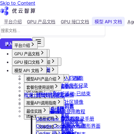
Skip to Content
平台介绍
GPU 产品文档
GPU 接口文档
模型 API 文档
Ag
↗
进入控制台
平台介绍
GPU 产品文档
平台概述
平台介绍
GPU 接口文档
用户等级与推荐
GPU产品介绍
加入社群
API接口范例
会员等级
功能概览
模型 API 文档
产品更新公告
GPU操作指南
CLI&Skills
用户推荐
已上线卡型
GPU-新功能发布记录
【新人必看】入门指南
活动及价格更新公告
GPU抢占式实例
模型API产品介绍
常见错误码
可用区介绍
模型API-新功能发布记录
镜像选择
双11夜间折扣-2025.11
GPU抢占式实例
模型API服务
发布社区镜像
套餐包使用说明
GPU实例
创建实例
2025国庆9折活动-已结束
按量计费说明
如何发布社区镜像
套餐包快速上手
计费与回收
创建GPU资源
登录实例
实例镜像
更新已发布的社区镜像
套餐计费逻辑
计费概览
按量API调用指南
GPU最佳实践
获取实例资源列表
本地数据上传
获取自制镜像列表
磁盘与云存储
套餐用量统计
计费方式说明
快速开始
Isaac系列镜像使用教程
最佳实践
启动实例
文件管理
创建自制镜像
创建并挂载云盘
客户端接入
团队管理
到期或欠费说明
Windows实例远程登录手册
OpenClaw 接入指南
通用说明
关闭实例
制作私有镜像
删除算力平台自制镜像
删除云盘
创建团队
OpenClaw 云端服务
续费管理
通过VNC搭建Ubuntu图形界面
Claude Code 接入指南
认证鉴权
删除实例
文本生成
调用公共模型库
获取社区镜像列表
卸载云盘
邀请成员加入团队
回收规则
ubuntu如何安装Dify
Codex 接入指南
错误码