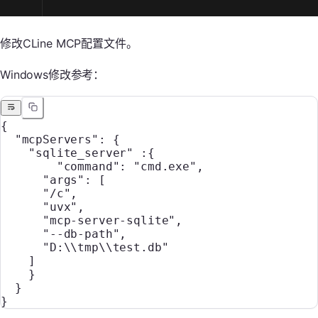
修改CLine MCP配置文件。
Windows修改参考：
{
  "mcpServers": {
    "sqlite_server" :{
        "command": "cmd.exe",
      "args": [
      "/c",
      "uvx",
      "mcp-server-sqlite",
      "--db-path",
      "D:\\tmp\\test.db"
    ]
    }
  }
}