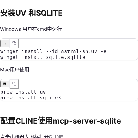
安装UV 和SQLITE
Windows 用户在cmd中运行
winget install --id=astral-sh.uv -e
winget install sqlite.sqlite
Mac用户使用
brew install uv
brew install sqlite3
配置CLINE使用mcp-server-sqlite
点击小机器人图标打开CLINE