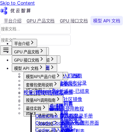
Skip to Content
平台介绍
GPU 产品文档
GPU 接口文档
模型 API 文档
Agent 社区
账号与账单
平台介绍
GPU 产品文档
平台概述
平台介绍
GPU 接口文档
用户等级与推荐
GPU产品介绍
加入社群
API接口范例
会员等级
功能概览
模型 API 文档
产品更新公告
GPU操作指南
CLI&Skills
用户推荐
已上线卡型
GPU-新功能发布记录
【新人必看】入门指南
活动及价格更新公告
GPU抢占式实例
模型API产品介绍
常见错误码
可用区介绍
模型API-新功能发布记录
镜像选择
双11夜间折扣-2025.11
GPU抢占式实例
模型API服务
发布社区镜像
套餐包使用说明
GPU实例
创建实例
2025国庆9折活动-已结束
按量计费说明
如何发布社区镜像
套餐包快速上手
计费与回收
创建GPU资源
登录实例
实例镜像
更新已发布的社区镜像
套餐计费逻辑
计费概览
按量API调用指南
GPU最佳实践
获取实例资源列表
本地数据上传
获取自制镜像列表
磁盘与云存储
套餐用量统计
计费方式说明
快速开始
Isaac系列镜像使用教程
最佳实践
启动实例
文件管理
创建自制镜像
创建并挂载云盘
客户端接入
团队管理
到期或欠费说明
Windows实例远程登录手册
OpenClaw 接入指南
通用说明
关闭实例
制作私有镜像
删除算力平台自制镜像
删除云盘
创建团队
OpenClaw 云端服务
续费管理
通过VNC搭建Ubuntu图形界面
Claude Code 接入指南
认证鉴权
删除实例
文本生成
调用公共模型库
获取社区镜像列表
卸载云盘
邀请成员加入团队
回收规则
ubuntu如何安装Dify
Codex 接入指南
错误码
重启实例
如何获取模型列表