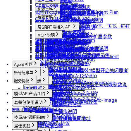
防火墙及端口设置
获取平台镜像列表
图片生成
扩容云盘
删除团队
ubuntu如何安装Docker
OpenCode 接入指南
重装实例
模型协议支持说明
Nano Banana
配置外网加速
查询镜像已共享的账户列表
挂载已有云盘
视频生成
查询成员订单列表
Windows安装Nvidia驱动和Cuda
如何在codex中调用优云智算Agent Plan
Nano Banana Pro
重置实例密码
API支持与扩展字段说明
云硬盘扩容与挂载
获取镜像标签列表
doubao-seedance-1-5-pro
查询云盘扩容价格
查询成员订单数量
音频生成
Nano Banana 2
ubuntu安装Nvidia驱动和Cuda
ComfyUI插件接入
升降配实例
OpenAI-Completions 说明
doubao-seedance-2-0
云存储挂载
查询他人共享给自己的镜像
挂载 US3 对象存储到实例
IndexTTS
查询成员未支付订单
常见问题答疑
gpt-image-1
使用LangBot快速部署QQ、微信、飞书、钉钉
获取支持的可用区信息列表
OpenAI-Response说明
常见客户端接入 API
模型库挂载
查询已收藏的镜像列表
Vidu 系列
云存储文件上传和下载
自定义音色
gpt-image-1.5
查询成员未支付订单数量
机器人
Dify
查询网络加速服务状态
Embeddings 向量嵌入
Wan-AI/Wan2.2-I2V
自启动
查询自己发布的社区镜像
Vidu/文生视频
gpt-image-2
MCP 说明
IndexTeam/IndexTTS 扩展参数
导出团队账单
RAGFlow
使用Clawdbot连接Telegram
Wan-AI/Wan2.2-T2V
检查指定规格的资源可用性
Gemini 快速开始
doubao-seedream
手动安装监控
查询指定用户的社区镜像
MCP 简介
Vidu/图生视频
suno音乐生成
获取团队详情
AnythingLLM
Wan-AI/Wan2.5-I2V
使用Clawdbot连接飞书
Qwen-Image-Edit
获取可用机型列表
Claude (Anthropic) 兼容说明
无卡模式
查询镜像制作进度
通过 CLINE 接入 MCP 服务
Vidu/参考图生视频
MiniMax/speech-hd
查询已创建的团队列表
纳米AI
Wan-AI/Wan2.5-T2V
Qwen-Image
获取机型族列表
DeepSeek-OCR 模型调用示例
共享/取消共享镜像
通义千问 Qwen-TTS
通过 UCloud API 实现 MCP Client
Vidu/首尾帧生视频
Wan-AI/Wan2.6-I2V
n8n
查询团队邀请记录
stepfun-ai/step1x-edit
查询软件端口映射列表
发布镜像到社区
Vidu/视频延长
Wan-AI/Wan2.6-T2V
GPT4All
思考模型配置
flux.1-dev
Agent 社区
查询已加入的团队列表
查询模型仓库模型列表
OpenAI/Sora2-T2V
Cherry Studio
收藏镜像
DeepSeek V3.1模型开启关闭思考
Vidu/对口型
flux-kontext-pro
查询团队操作日志
账号与账单
产品介绍
OpenAI/Sora2-T2V-Pro
Chatbox
获取实例监控数据
flux-kontext-pro/multi
取消收藏镜像
说明
查询成员产品类型列表
产品介绍
OpenAI/Sora2-I2V
ChatHub
服务协议
控制台操作
账号注册
flux-kontext-pro/text-to-image
变更实例计费方式
更新镜像信息
Doubao豆包模型思考功能参数说
设置成员额度
快速开始
OpenAI/Sora2-I2V-Pro
ChatWise
协议概览
Agent广场
注册流程
flux-kontext-max
计费说明
实名认证
查询创建实例价格
明
MiniMax/Hailuo-2.3-I2V
OpenWeb UI
修改成员角色
模型API产品介绍
flux-kontext-max/multi
优云智算服务框架协议
操作指南
注销账号
升配与续费
认证概览
查询实例升配价格
团队管理
MiniMax/Hailuo-2.3-T2V
Obsidian
flux-kontext-max/text-to-image
更新团队信息
模型API服务
优云智算云服务法律声明及隐私政策
模型配置
套餐包使用说明
到期与数据说明
个人认证
查询实例当前计费信息
团队功能概览
账单与发票
优云智算用户协议
按量计费说明
套餐包快速上手
高校认证
查询退费金额
管理员账号操作说明
账号充值
优云智算云平台安全规则
套餐计费逻辑
企业认证
按量API调用指南
获取实例上软件的访问地址
团队成员账号操作说明
提现规则
套餐用量统计
优云智算激励活动协议
快速开始
修改实例名称
最佳实践
查看账单
客户端接入