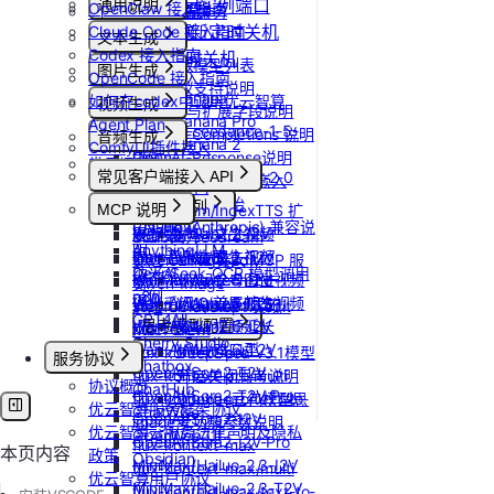
更新Pod实例端口
通用说明
OpenClaw 接入指南
开具发票
OpenClaw 云端服务
设置/更新定时关机
Claude Code 接入指南
认证鉴权
文本生成
Codex 接入指南
错误码
取消定时关机
如何获取模型列表
图片生成
OpenCode 接入指南
模型协议支持说明
Nano Banana
如何在codex中调用优云智算
视频生成
API支持与扩展字段说明
Nano Banana Pro
Agent Plan
doubao-seedance-1-5-
OpenAI-Completions 说明
音频生成
Nano Banana 2
ComfyUI插件接入
pro
OpenAI-Response说明
常见问题答疑
IndexTTS
gpt-image-1
常见客户端接入 API
doubao-seedance-2-0
Embeddings 向量嵌入
自定义音色
gpt-image-1.5
Gemini 快速开始
Dify
Vidu 系列
MCP 说明
IndexTeam/IndexTTS 扩
gpt-image-2
Claude (Anthropic) 兼容说
RAGFlow
Wan-AI/Wan2.2-I2V
展参数
Vidu/文生视频
doubao-seedream
MCP 简介
明
AnythingLLM
Wan-AI/Wan2.2-T2V
suno音乐生成
Vidu/图生视频
Qwen-Image-Edit
通过 CLINE 接入 MCP 服
DeepSeek-OCR 模型调用
纳米AI
Wan-AI/Wan2.5-I2V
MiniMax/speech-hd
Vidu/参考图生视频
Qwen-Image
务
示例
n8n
Wan-AI/Wan2.5-T2V
通义千问 Qwen-TTS
Vidu/首尾帧生视频
stepfun-ai/step1x-edit
通过 UCloud API 实现
GPT4All
Wan-AI/Wan2.6-I2V
思考模型配置
Vidu/视频延长
flux.1-dev
MCP Client
Cherry Studio
Wan-AI/Wan2.6-T2V
Vidu/对口型
flux-kontext-pro
DeepSeek V3.1模型
服务协议
Chatbox
OpenAI/Sora2-T2V
flux-kontext-pro/multi
开启关闭思考说明
协议概览
ChatHub
OpenAI/Sora2-T2V-Pro
flux-kontext-pro/text-to-
Doubao豆包模型思
优云智算服务框架协议
ChatWise
OpenAI/Sora2-I2V
image
考功能参数说明
优云智算云服务法律声明及隐私
OpenWeb UI
OpenAI/Sora2-I2V-Pro
flux-kontext-max
本页内容
政策
Obsidian
MiniMax/Hailuo-2.3-I2V
flux-kontext-max/multi
优云智算用户协议
MiniMax/Hailuo-2.3-T2V
flux-kontext-max/text-to-