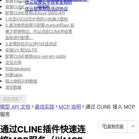
安装VSCODE
优云智算云平台安全规则
image
安装CLINE
优云智算激励活动协议
配置CLINE使用UCloud QWQ API
1.点击VSCODE左侧的小机器人图标
2.首次使用会提示配置chatbot的api,如
果之前使用过，可以点击CLINE的设置
齿轮进行配置。
3.配置好后可以进行对话测试
安装UV 和SQLITE
配置CLINE使用mcp-server-sqlite
交互示例
列出database
创建table
插入随机示例数据
清空数据
返回顶部
模型 API 文档
最佳实践
MCP 说明
通过 CLINE 接入 MCP
服务
通过CLINE插件快速连
复制页面