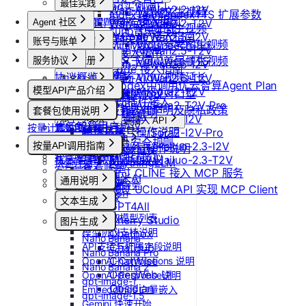
最佳实践
更新Pod实例端口
Wan-AI/Wan2.2-I2V
Vidu/文生视频
IndexTeam/IndexTTS 扩展参数
OpenClaw 接入指南
设置/更新定时关机
Wan-AI/Wan2.2-T2V
Agent 社区
Vidu/图生视频
suno音乐生成
Claude Code 接入指南
Wan-AI/Wan2.5-I2V
取消定时关机
账号与账单
产品介绍
Vidu/参考图生视频
MiniMax/speech-hd
Wan-AI/Wan2.5-T2V
Codex 接入指南
产品介绍
通义千问 Qwen-TTS
Vidu/首尾帧生视频
服务协议
控制台操作
账号注册
Wan-AI/Wan2.6-I2V
OpenCode 接入指南
快速开始
协议概览
Agent广场
注册流程
Vidu/视频延长
Wan-AI/Wan2.6-T2V
计费说明
实名认证
如何在codex中调用优云智算Agent Plan
模型API产品介绍
OpenAI/Sora2-T2V
优云智算服务框架协议
操作指南
注销账号
Vidu/对口型
升配与续费
认证概览
团队管理
ComfyUI插件接入
OpenAI/Sora2-T2V-Pro
模型API服务
优云智算云服务法律声明及隐私政策
模型配置
套餐包使用说明
到期与数据说明
个人认证
团队功能概览
OpenAI/Sora2-I2V
账单与发票
常见客户端接入 API
优云智算用户协议
按量计费说明
套餐包快速上手
高校认证
管理员账号操作说明
OpenAI/Sora2-I2V-Pro
账号充值
Dify
MCP 说明
优云智算云平台安全规则
套餐计费逻辑
企业认证
MiniMax/Hailuo-2.3-I2V
按量API调用指南
团队成员账号操作说明
RAGFlow
提现规则
MCP 简介
套餐用量统计
优云智算激励活动协议
MiniMax/Hailuo-2.3-T2V
AnythingLLM
快速开始
查看账单
客户端接入
通过 CLINE 接入 MCP 服务
纳米AI
通用说明
开具发票
OpenClaw 云端服务
通过 UCloud API 实现 MCP Client
n8n
认证鉴权
文本生成
GPT4All
错误码
如何获取模型列表
Cherry Studio
图片生成
模型协议支持说明
Chatbox
Nano Banana
API支持与扩展字段说明
ChatHub
Nano Banana Pro
ChatWise
OpenAI-Completions 说明
Nano Banana 2
OpenWeb UI
OpenAI-Response说明
gpt-image-1
Obsidian
Embeddings 向量嵌入
gpt-image-1.5
Gemini 快速开始