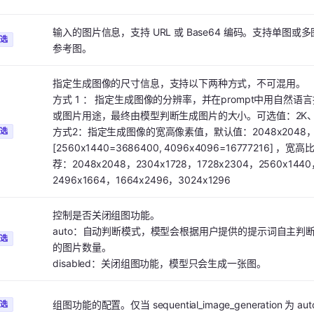
输入的图片信息，支持 URL 或 Base64 编码。支持单图或
可选
参考图。
指定生成图像的尺寸信息，支持以下两种方式，不可混用。
方式 1 ： 指定生成图像的分辨率，并在prompt中用自然
或图片用途，最终由模型判断生成图片的大小。可选值：2K、
方式2：指定生成图像的宽高像素值，默认值：2048x204
可选
[2560x1440=3686400, 4096x4096=16777216] ，宽
荐：2048x2048，2304x1728，1728x2304，2560x1440
2496x1664，1664x2496，3024x1296
控制是否关闭组图功能。
auto：自动判断模式，模型会根据用户提供的提示词自主判
可选
的图片数量。
disabled：关闭组图功能，模型只会生成一张图。
组图功能的配置。仅当 sequential_image_generation 为 a
可选