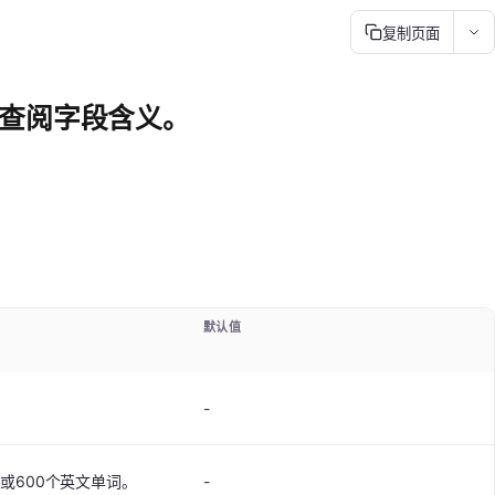
复制页面
时查阅字段含义。
默认值
-
或600个英文单词。
-