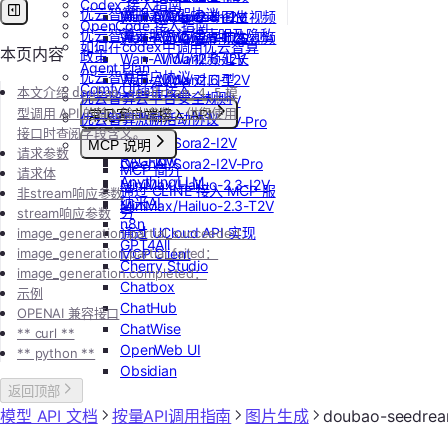
Codex 接入指南
优云智算服务框架协议
Wan-AI/Wan2.5-I2V
MiniMax/speech-hd
Vidu/参考图生视频
OpenCode 接入指南
优云智算云服务法律声明及隐私
Wan-AI/Wan2.5-T2V
通义千问 Qwen-TTS
Vidu/首尾帧生视频
如何在codex中调用优云智算
本页内容
政策
Wan-AI/Wan2.6-I2V
Vidu/视频延长
Agent Plan
优云智算用户协议
Wan-AI/Wan2.6-T2V
Vidu/对口型
ComfyUI插件接入
本文介绍
模
doubao-seedream-4.5
优云智算云平台安全规则
OpenAI/Sora2-T2V
型调用 API 的输入输出参数，供您使用
常见客户端接入 API
优云智算激励活动协议
OpenAI/Sora2-T2V-Pro
接口时查阅字段含义。
Dify
OpenAI/Sora2-I2V
MCP 说明
请求参数
RAGFlow
OpenAI/Sora2-I2V-Pro
MCP 简介
请求体
AnythingLLM
MiniMax/Hailuo-2.3-I2V
通过 CLINE 接入 MCP 服
非stream响应参数
纳米AI
MiniMax/Hailuo-2.3-T2V
务
stream响应参数
n8n
通过 UCloud API 实现
image_generation.partial_succeeded：
GPT4All
image_generation.partial_failed：
MCP Client
Cherry Studio
image_generation.completed：
Chatbox
示例
ChatHub
OPENAI 兼容接口
ChatWise
** curl **
OpenWeb UI
** python **
Obsidian
返回顶部
模型 API 文档
按量API调用指南
图片生成
doubao-seedre