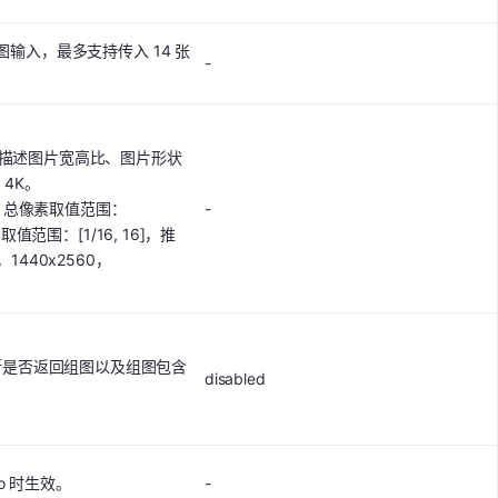
多图输入，最多支持传入 14 张
-
语言描述图片宽高比、图片形状
4K。
8，总像素取值范围：
-
高比取值范围：[1/16, 16]，推
，1440x2560，
断是否返回组图以及组图包含
disabled
uto 时生效。
-