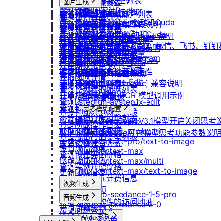
重启实例
如何获取模型列表
防火墙及端口设置
获取平台镜像列表
图片生成
扩容云盘
删除团队
ubuntu如何安装Docker
重装实例
模型协议支持说明
Nano Banana
配置外网加速
查询镜像已共享的账户列表
挂载已有云盘
查询成员订单列表
Windows安装Nvidia驱动和Cuda
Nano Banana Pro
重置实例密码
API支持与扩展字段说明
云硬盘扩容与挂载
获取镜像标签列表
查询云盘扩容价格
查询成员订单数量
Nano Banana 2
ubuntu安装Nvidia驱动和Cuda
升降配实例
OpenAI-Completions 说明
云存储挂载
查询他人共享给自己的镜像
挂载 US3 对象存储到实例
查询成员未支付订单
gpt-image-1
使用LangBot快速部署QQ、微信、飞书、钉
获取支持的可用区信息列表
OpenAI-Response说明
模型库挂载
查询已收藏的镜像列表
云存储文件上传和下载
gpt-image-1.5
查询成员未支付订单数量
使用Clawdbot连接Telegram
查询网络加速服务状态
Embeddings 向量嵌入
自启动
查询自己发布的社区镜像
gpt-image-2
导出团队账单
使用Clawdbot连接飞书
检查指定规格的资源可用性
Gemini 快速开始
doubao-seedream
手动安装监控
查询指定用户的社区镜像
获取团队详情
Qwen-Image-Edit
获取可用机型列表
Claude (Anthropic) 兼容说明
无卡模式
查询镜像制作进度
查询已创建的团队列表
Qwen-Image
获取机型族列表
DeepSeek-OCR 模型调用示例
共享/取消共享镜像
查询团队邀请记录
stepfun-ai/step1x-edit
查询软件端口映射列表
发布镜像到社区
思考模型配置
flux.1-dev
查询已加入的团队列表
查询模型仓库模型列表
收藏镜像
DeepSeek V3.1模型开启关闭思考
flux-kontext-pro
查询团队操作日志
获取实例监控数据
flux-kontext-pro/multi
取消收藏镜像
Doubao豆包模型思考功能参数说
查询成员产品类型列表
flux-kontext-pro/text-to-image
变更实例计费方式
更新镜像信息
设置成员额度
flux-kontext-max
查询创建实例价格
修改成员角色
flux-kontext-max/multi
查询实例升配价格
flux-kontext-max/text-to-image
更新团队信息
查询实例当前计费信息
视频生成
查询退费金额
doubao-seedance-1-5-pro
音频生成
获取实例上软件的访问地址
doubao-seedance-2-0
IndexTTS
常见问题答疑
修改实例名称
Vidu 系列
自定义音色