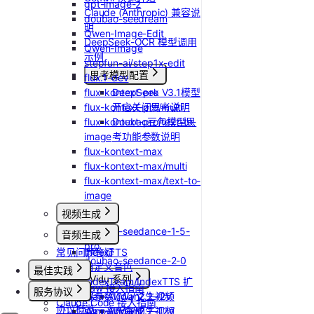
gpt-image-2
Claude (Anthropic) 兼容说
doubao-seedream
明
Qwen-Image-Edit
DeepSeek-OCR 模型调用
Qwen-Image
示例
stepfun-ai/step1x-edit
思考模型配置
flux.1-dev
flux-kontext-pro
DeepSeek V3.1模型
flux-kontext-pro/multi
开启关闭思考说明
flux-kontext-pro/text-to-
Doubao豆包模型思
image
考功能参数说明
flux-kontext-max
flux-kontext-max/multi
flux-kontext-max/text-to-
image
视频生成
doubao-seedance-1-5-
音频生成
pro
常见问题答疑
IndexTTS
doubao-seedance-2-0
自定义音色
最佳实践
Vidu 系列
IndexTeam/IndexTTS 扩
OpenClaw 接入指南
服务协议
Wan-AI/Wan2.2-I2V
展参数
Vidu/文生视频
Claude Code 接入指南
协议概览
Wan-AI/Wan2.2-T2V
suno音乐生成
Vidu/图生视频