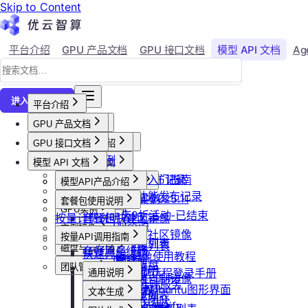
Skip to Content
平台介绍
GPU 产品文档
GPU 接口文档
模型 API 文档
Ag
↗
进入控制台
平台介绍
GPU 产品文档
平台概述
平台介绍
GPU 接口文档
用户等级与推荐
GPU产品介绍
加入社群
API接口范例
会员等级
功能概览
模型 API 文档
产品更新公告
GPU操作指南
CLI&Skills
用户推荐
已上线卡型
GPU-新功能发布记录
【新人必看】入门指南
活动及价格更新公告
GPU抢占式实例
模型API产品介绍
常见错误码
可用区介绍
模型API-新功能发布记录
镜像选择
双11夜间折扣-2025.11
GPU抢占式实例
模型API服务
发布社区镜像
套餐包使用说明
GPU实例
创建实例
2025国庆9折活动-已结束
按量计费说明
如何发布社区镜像
套餐包快速上手
计费与回收
创建GPU资源
登录实例
实例镜像
更新已发布的社区镜像
套餐计费逻辑
计费概览
按量API调用指南
GPU最佳实践
获取实例资源列表
本地数据上传
获取自制镜像列表
磁盘与云存储
套餐用量统计
计费方式说明
快速开始
Isaac系列镜像使用教程
启动实例
文件管理
创建自制镜像
创建并挂载云盘
客户端接入
团队管理
到期或欠费说明
Windows实例远程登录手册
通用说明
关闭实例
制作私有镜像
删除算力平台自制镜像
删除云盘
创建团队
OpenClaw 云端服务
续费管理
通过VNC搭建Ubuntu图形界面
认证鉴权
删除实例
文本生成
调用公共模型库
获取社区镜像列表
卸载云盘
邀请成员加入团队
回收规则
ubuntu如何安装Dify
错误码