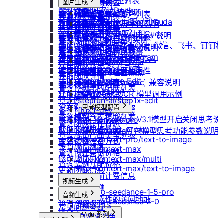
重启实例
如何获取模型列表
防火墙及端口设置
获取平台镜像列表
图片生成
扩容云盘
删除团队
ubuntu如何安装Docker
重装实例
模型协议支持说明
Nano Banana
配置外网加速
查询镜像已共享的账户列表
挂载已有云盘
查询成员订单列表
Windows安装Nvidia驱动和Cuda
Nano Banana Pro
重置实例密码
API支持与扩展字段说明
云硬盘扩容与挂载
获取镜像标签列表
查询云盘扩容价格
查询成员订单数量
Nano Banana 2
ubuntu安装Nvidia驱动和Cuda
升降配实例
OpenAI-Completions 说明
云存储挂载
查询他人共享给自己的镜像
挂载 US3 对象存储到实例
查询成员未支付订单
gpt-image-1
使用LangBot快速部署QQ、微信、飞书、钉
获取支持的可用区信息列表
OpenAI-Response说明
模型库挂载
查询已收藏的镜像列表
云存储文件上传和下载
gpt-image-1.5
查询成员未支付订单数量
使用Clawdbot连接Telegram
查询网络加速服务状态
Embeddings 向量嵌入
自启动
查询自己发布的社区镜像
gpt-image-2
导出团队账单
使用Clawdbot连接飞书
检查指定规格的资源可用性
Gemini 快速开始
doubao-seedream
手动安装监控
查询指定用户的社区镜像
获取团队详情
Qwen-Image-Edit
获取可用机型列表
Claude (Anthropic) 兼容说明
无卡模式
查询镜像制作进度
查询已创建的团队列表
Qwen-Image
获取机型族列表
DeepSeek-OCR 模型调用示例
共享/取消共享镜像
查询团队邀请记录
stepfun-ai/step1x-edit
查询软件端口映射列表
发布镜像到社区
思考模型配置
flux.1-dev
查询已加入的团队列表
查询模型仓库模型列表
收藏镜像
DeepSeek V3.1模型开启关闭思考
flux-kontext-pro
查询团队操作日志
获取实例监控数据
flux-kontext-pro/multi
取消收藏镜像
Doubao豆包模型思考功能参数说
查询成员产品类型列表
flux-kontext-pro/text-to-image
变更实例计费方式
更新镜像信息
设置成员额度
flux-kontext-max
查询创建实例价格
修改成员角色
flux-kontext-max/multi
查询实例升配价格
flux-kontext-max/text-to-image
更新团队信息
查询实例当前计费信息
视频生成
查询退费金额
doubao-seedance-1-5-pro
音频生成
获取实例上软件的访问地址
doubao-seedance-2-0
IndexTTS
常见问题答疑
修改实例名称
Vidu 系列
自定义音色