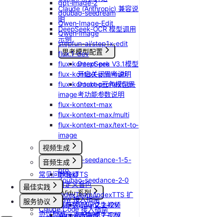
gpt-image-2
Claude (Anthropic) 兼容说
doubao-seedream
明
Qwen-Image-Edit
DeepSeek-OCR 模型调用
Qwen-Image
示例
stepfun-ai/step1x-edit
思考模型配置
flux.1-dev
flux-kontext-pro
DeepSeek V3.1模型
flux-kontext-pro/multi
开启关闭思考说明
flux-kontext-pro/text-to-
Doubao豆包模型思
image
考功能参数说明
flux-kontext-max
flux-kontext-max/multi
flux-kontext-max/text-to-
image
视频生成
doubao-seedance-1-5-
音频生成
pro
常见问题答疑
IndexTTS
doubao-seedance-2-0
自定义音色
最佳实践
Vidu 系列
IndexTeam/IndexTTS 扩
OpenClaw 接入指南
服务协议
Wan-AI/Wan2.2-I2V
展参数
Vidu/文生视频
Claude Code 接入指南
协议概览
Wan-AI/Wan2.2-T2V
suno音乐生成
Vidu/图生视频