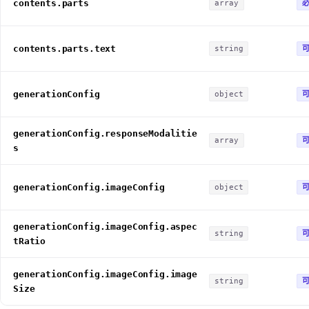
contents.parts
array
contents.parts.text
string
generationConfig
object
generationConfig.responseModalitie
array
s
generationConfig.imageConfig
object
generationConfig.imageConfig.aspec
string
tRatio
generationConfig.imageConfig.image
string
Size