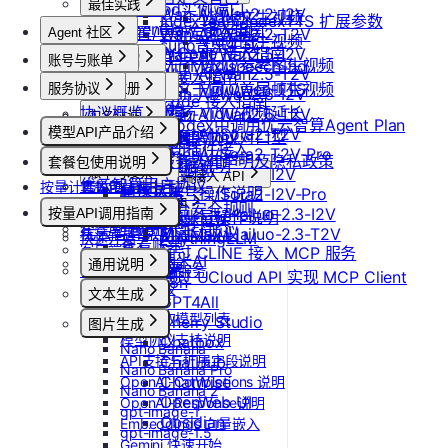
最佳实践
更新Pod实例端口
Wan-AI/Wan2.2-I2V
Vidu/文生视频
IndexTeam/IndexTTS 扩展参数
OpenClaw 接入指南
设置/更新定时关机
Wan-AI/Wan2.2-T2V
Agent 社区
Vidu/图生视频
suno音乐生成
Claude Code 接入指南
Wan-AI/Wan2.5-I2V
取消定时关机
账号与账单
产品介绍
Vidu/参考图生视频
MiniMax/speech-hd
Wan-AI/Wan2.5-T2V
Codex 接入指南
产品介绍
通义千问 Qwen-TTS
Vidu/首尾帧生视频
服务协议
控制台操作
账号注册
Wan-AI/Wan2.6-I2V
OpenCode 接入指南
快速开始
协议概览
Agent广场
注册流程
Vidu/视频延长
Wan-AI/Wan2.6-T2V
计费说明
实名认证
如何在codex中调用优云智算Agent Plan
模型API产品介绍
OpenAI/Sora2-T2V
优云智算服务框架协议
操作指南
注销账号
Vidu/对口型
升配与续费
认证概览
团队管理
ComfyUI插件接入
OpenAI/Sora2-T2V-Pro
模型API服务
优云智算云服务法律声明及隐私政策
模型配置
套餐包使用说明
到期与数据说明
个人认证
团队功能概览
OpenAI/Sora2-I2V
账单与发票
常见客户端接入 API
优云智算用户协议
按量计费说明
套餐包快速上手
高校认证
管理员账号操作说明
OpenAI/Sora2-I2V-Pro
账号充值
Dify
MCP 说明
优云智算云平台安全规则
套餐计费逻辑
企业认证
MiniMax/Hailuo-2.3-I2V
按量API调用指南
团队成员账号操作说明
RAGFlow
提现规则
MCP 简介
套餐用量统计
优云智算激励活动协议
MiniMax/Hailuo-2.3-T2V
AnythingLLM
快速开始
查看账单
客户端接入
通过 CLINE 接入 MCP 服务
纳米AI
通用说明
开具发票
OpenClaw 云端服务
通过 UCloud API 实现 MCP Client
n8n
认证鉴权
文本生成
GPT4All
错误码
如何获取模型列表
Cherry Studio
图片生成
模型协议支持说明
Chatbox
Nano Banana
API支持与扩展字段说明
ChatHub
Nano Banana Pro
ChatWise
OpenAI-Completions 说明
Nano Banana 2
OpenWeb UI
OpenAI-Response说明
gpt-image-1
Obsidian
Embeddings 向量嵌入
gpt-image-1.5
Gemini 快速开始