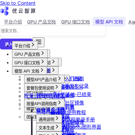
Skip to Content
平台介绍
GPU 产品文档
GPU 接口文档
模型 API 文档
Ag
↗
进入控制台
平台介绍
GPU 产品文档
平台概述
平台介绍
GPU 接口文档
用户等级与推荐
GPU产品介绍
加入社群
API接口范例
会员等级
功能概览
模型 API 文档
产品更新公告
GPU操作指南
CLI&Skills
用户推荐
已上线卡型
GPU-新功能发布记录
【新人必看】入门指南
活动及价格更新公告
GPU抢占式实例
模型API产品介绍
常见错误码
可用区介绍
模型API-新功能发布记录
镜像选择
双11夜间折扣-2025.11
GPU抢占式实例
模型API服务
发布社区镜像
套餐包使用说明
GPU实例
创建实例
2025国庆9折活动-已结束
按量计费说明
如何发布社区镜像
套餐包快速上手
计费与回收
创建GPU资源
登录实例
实例镜像
更新已发布的社区镜像
套餐计费逻辑
计费概览
按量API调用指南
GPU最佳实践
获取实例资源列表
本地数据上传
获取自制镜像列表
磁盘与云存储
套餐用量统计
计费方式说明
快速开始
Isaac系列镜像使用教程
启动实例
文件管理
创建自制镜像
创建并挂载云盘
客户端接入
团队管理
到期或欠费说明
Windows实例远程登录手册
通用说明
关闭实例
制作私有镜像
删除算力平台自制镜像
删除云盘
创建团队
OpenClaw 云端服务
续费管理
通过VNC搭建Ubuntu图形界面
认证鉴权
删除实例
文本生成
调用公共模型库
获取社区镜像列表
卸载云盘
邀请成员加入团队
回收规则
ubuntu如何安装Dify
错误码