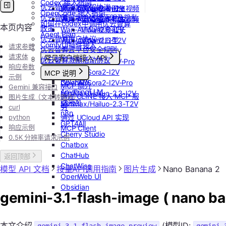
Codex 接入指南
优云智算服务框架协议
Wan-AI/Wan2.5-I2V
MiniMax/speech-hd
Vidu/参考图生视频
OpenCode 接入指南
优云智算云服务法律声明及隐私
Wan-AI/Wan2.5-T2V
通义千问 Qwen-TTS
Vidu/首尾帧生视频
如何在codex中调用优云智算
本页内容
政策
Wan-AI/Wan2.6-I2V
Vidu/视频延长
Agent Plan
优云智算用户协议
Wan-AI/Wan2.6-T2V
Vidu/对口型
ComfyUI插件接入
请求参数
优云智算云平台安全规则
OpenAI/Sora2-T2V
请求体
常见客户端接入 API
优云智算激励活动协议
OpenAI/Sora2-T2V-Pro
响应参数
Dify
OpenAI/Sora2-I2V
MCP 说明
示例
RAGFlow
OpenAI/Sora2-I2V-Pro
MCP 简介
Gemini 兼容接口
AnythingLLM
MiniMax/Hailuo-2.3-I2V
通过 CLINE 接入 MCP 服
图片生成（文本转图片）
纳米AI
MiniMax/Hailuo-2.3-T2V
务
curl
n8n
python
通过 UCloud API 实现
GPT4All
响应示例
MCP Client
Cherry Studio
0.5K 分辨率请求示例
Chatbox
ChatHub
返回顶部
ChatWise
模型 API 文档
按量API调用指南
图片生成
Nano Banana 2
OpenWeb UI
Obsidian
gemini-3.1-flash-image ( nano ba
本文介绍
(模型ID: