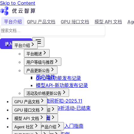
Skip to Content
平台介绍
GPU 产品文档
GPU 接口文档
模型 API 文档
Ag
↗
进入控制台
平台介绍
平台概述
平台介绍
用户等级与推荐
加入社群
会员等级
产品更新公告
用户推荐
GPU-新功能发布记录
模型API-新功能发布记录
活动及价格更新公告
双11夜间折扣-2025.11
GPU 产品文档
2025国庆9折活动-已结束
GPU 接口文档
GPU产品介绍
API接口范例
功能概览
模型 API 文档
GPU操作指南
CLI&Skills
已上线卡型
【新人必看】入门指南
Agent 社区
GPU抢占式实例
模型API产品介绍
常见错误码
可用区介绍
镜像选择