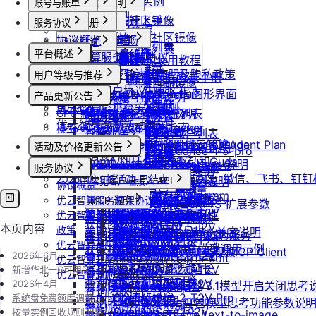
GPU抢占式实例
模型API服务
账号与账单
发布社区镜像
套餐包使用说明
产品介绍
GPU实例
创建实例
按量计费说明
如何发布社区镜像
套餐包快速上手
产品介绍
服务协议
计费与回收
控制台操作
账号注册
创建GPU资源
登录实例
实例镜像
更新已发布的社区镜像
套餐计费逻辑
快速开始
协议概览
计费概览
Agent广场
注册流程
按量API调用指南
GPU最佳实践
计费说明
实名认证
获取实例资源列表
本地数据上传
获取自制镜像列表
磁盘与云存储
套餐用量统计
平台概述
优云智算服务框架协议
计费方式说明
快速开始
操作指南
注销账号
Isaac系列镜像使用教程
升配与续费
认证概览
最佳实践
启动实例
团队管理
文件管理
创建自制镜像
创建并挂载云盘
客户端接入
平台介绍
团队管理
优云智算云服务法律声明及隐私政策
到期或欠费说明
模型配置
用户等级与推荐
Windows实例远程登录手册
OpenClaw 接入指南
到期与数据说明
个人认证
通用说明
关闭实例
团队功能概览
制作私有镜像
删除算力平台自制镜像
账单与发票
删除云盘
加入社群
创建团队
OpenClaw 云端服务
优云智算用户协议
续费管理
会员等级
通过VNC搭建Ubuntu图形界面
Claude Code 接入指南
高校认证
认证鉴权
删除实例
管理员账号操作说明
产品更新公告
文本生成
调用公共模型库
获取社区镜像列表
账号充值
卸载云盘
邀请成员加入团队
优云智算云平台安全规则
用户推荐
回收规则
ubuntu如何安装Dify
Codex 接入指南
企业认证
错误码
重启实例
团队成员账号操作说明
如何获取模型列表
GPU-新功能发布记录
防火墙及端口设置
获取平台镜像列表
提现规则
图片生成
扩容云盘
删除团队
优云智算激励活动协议
ubuntu如何安装Docker
OpenCode 接入指南
模型API-新功能发布记录
重装实例
模型协议支持说明
Nano Banana
配置外网加速
查询镜像已共享的账户列表
查看账单
挂载已有云盘
视频生成
查询成员订单列表
Windows安装Nvidia驱动和Cuda
如何在codex中调用优云智算Agent Plan
Nano Banana Pro
重置实例密码
API支持与扩展字段说明
活动及价格更新公告
云硬盘扩容与挂载
获取镜像标签列表
开具发票
doubao-seedance-1-5-pro
查询云盘扩容价格
查询成员订单数量
音频生成
Nano Banana 2
ubuntu安装Nvidia驱动和Cuda
ComfyUI插件接入
升降配实例
OpenAI-Completions 说明
双11夜间折扣-2025.11
doubao-seedance-2-0
云存储挂载
查询他人共享给自己的镜像
服务协议
挂载 US3 对象存储到实例
IndexTTS
查询成员未支付订单
常见问题答疑
gpt-image-1
使用LangBot快速部署QQ、微信、飞书、钉
2025国庆9折活动-已结束
获取支持的可用区信息列表
OpenAI-Response说明
常见客户端接入 API
模型库挂载
查询已收藏的镜像列表
Vidu 系列
协议概览
云存储文件上传和下载
自定义音色
gpt-image-1.5
查询成员未支付订单数量
使用Clawdbot连接Telegram
Dify
查询网络加速服务状态
Embeddings 向量嵌入
Wan-AI/Wan2.2-I2V
优云智算服务框架协议
自启动
查询自己发布的社区镜像
Vidu/文生视频
gpt-image-2
MCP 说明
IndexTeam/IndexTTS 扩展参数
导出团队账单
RAGFlow
使用Clawdbot连接飞书
Wan-AI/Wan2.2-T2V
检查指定规格的资源可用性
Gemini 快速开始
优云智算云服务法律声明及隐私
doubao-seedream
手动安装监控
查询指定用户的社区镜像
MCP 简介
Vidu/图生视频
suno音乐生成
获取团队详情
AnythingLLM
Wan-AI/Wan2.5-I2V
本页内容
Qwen-Image-Edit
政策
获取可用机型列表
Claude (Anthropic) 兼容说明
无卡模式
查询镜像制作进度
通过 CLINE 接入 MCP 服务
Vidu/参考图生视频
MiniMax/speech-hd
查询已创建的团队列表
纳米AI
Wan-AI/Wan2.5-T2V
Qwen-Image
优云智算用户协议
获取机型族列表
DeepSeek-OCR 模型调用示例
共享/取消共享镜像
通义千问 Qwen-TTS
通过 UCloud API 实现 MCP Client
Vidu/首尾帧生视频
Wan-AI/Wan2.6-I2V
n8n
2026年6月
查询团队邀请记录
stepfun-ai/step1x-edit
优云智算云平台安全规则
查询软件端口映射列表
发布镜像到社区
Vidu/视频延长
Wan-AI/Wan2.6-T2V
GPT4All
思考模型配置
新增华北一C可用区
flux.1-dev
查询已加入的团队列表
优云智算激励活动协议
查询模型仓库模型列表
OpenAI/Sora2-T2V
Cherry Studio
2026年4月
收藏镜像
DeepSeek V3.1模型开启关闭思考
Vidu/对口型
flux-kontext-pro
查询团队操作日志
OpenAI/Sora2-T2V-Pro
Chatbox
系统盘免费额度调整：
获取实例监控数据
flux-kontext-pro/multi
取消收藏镜像
Doubao豆包模型思考功能参数说
查询成员产品类型列表
OpenAI/Sora2-I2V
ChatHub
按量实例回收规则调整：
flux-kontext-pro/text-to-image