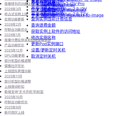
变更实例计费方式
更新镜像信息
设置成员额度
OpenAI/Sora2-I2V-Pro
ChatWise
按量转包月功能上线：
flux-kontext-max
查询创建实例价格
MiniMax/Hailuo-2.3-I2V
OpenWeb UI
2026年3月
修改成员角色
flux-kontext-max/multi
查询实例升配价格
MiniMax/Hailuo-2.3-T2V
Obsidian
抢占式实例上线
flux-kontext-max/text-to-image
更新团队信息
查询实例当前计费信息
实例功能更新
2026年2月
查询退费金额
控制台功能优化
获取实例上软件的访问地址
2026年1月
修改实例名称
按量付费实例关机回收策略调整
更新Pod实例端口
产品功能优化
设置/更新定时关机
2025年12月
GPU功能更新
取消定时关机
部分机型价格调整
镜像社区优化
上线团队管理功能
2025年11月
部分机型价格调整
上线夜间折扣
新增支持“无卡开机”的机型
2025年10月
控制台功能优化
2025年9月
新可用区上线