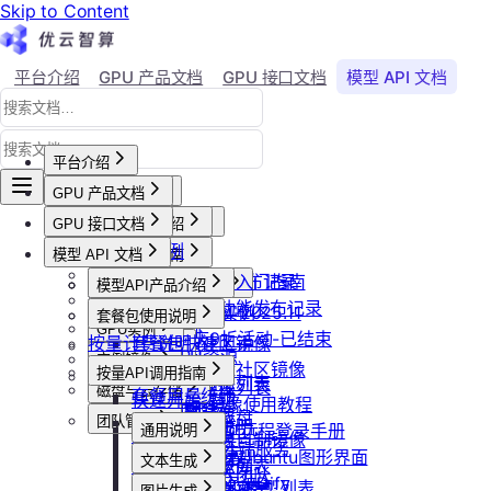
Skip to Content
平台介绍
GPU 产品文档
GPU 接口文档
模型 API 文档
Agent 社区
账号与账单
平台介绍
GPU 产品文档
平台概述
平台介绍
GPU 接口文档
用户等级与推荐
GPU产品介绍
加入社群
API接口范例
会员等级
功能概览
模型 API 文档
产品更新公告
GPU操作指南
CLI&Skills
用户推荐
已上线卡型
GPU-新功能发布记录
【新人必看】入门指南
活动及价格更新公告
GPU抢占式实例
模型API产品介绍
常见错误码
可用区介绍
模型API-新功能发布记录
镜像选择
双11夜间折扣-2025.11
GPU抢占式实例
模型API服务
发布社区镜像
套餐包使用说明
GPU实例
创建实例
2025国庆9折活动-已结束
按量计费说明
如何发布社区镜像
套餐包快速上手
计费与回收
创建GPU资源
登录实例
实例镜像
更新已发布的社区镜像
套餐计费逻辑
计费概览
按量API调用指南
GPU最佳实践
获取实例资源列表
本地数据上传
获取自制镜像列表
磁盘与云存储
套餐用量统计
计费方式说明
快速开始
Isaac系列镜像使用教程
启动实例
文件管理
创建自制镜像
创建并挂载云盘
客户端接入
团队管理
到期或欠费说明
Windows实例远程登录手册
通用说明
关闭实例
制作私有镜像
删除算力平台自制镜像
删除云盘
创建团队
OpenClaw 云端服务
续费管理
通过VNC搭建Ubuntu图形界面
认证鉴权
删除实例
文本生成
调用公共模型库
获取社区镜像列表
卸载云盘
邀请成员加入团队
回收规则
ubuntu如何安装Dify
错误码
重启实例
如何获取模型列表