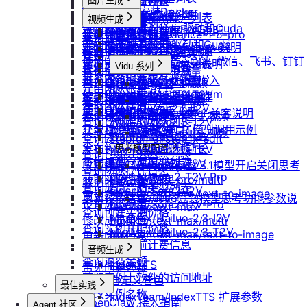
防火墙及端口设置
获取平台镜像列表
图片生成
扩容云盘
删除团队
ubuntu如何安装Docker
重装实例
模型协议支持说明
Nano Banana
配置外网加速
查询镜像已共享的账户列表
挂载已有云盘
视频生成
查询成员订单列表
Windows安装Nvidia驱动和Cuda
Nano Banana Pro
重置实例密码
API支持与扩展字段说明
云硬盘扩容与挂载
获取镜像标签列表
doubao-seedance-1-5-pro
查询云盘扩容价格
查询成员订单数量
Nano Banana 2
ubuntu安装Nvidia驱动和Cuda
升降配实例
OpenAI-Completions 说明
doubao-seedance-2-0
云存储挂载
查询他人共享给自己的镜像
挂载 US3 对象存储到实例
查询成员未支付订单
gpt-image-1
使用LangBot快速部署QQ、微信、飞书、钉钉
获取支持的可用区信息列表
OpenAI-Response说明
模型库挂载
查询已收藏的镜像列表
Vidu 系列
云存储文件上传和下载
gpt-image-1.5
查询成员未支付订单数量
机器人
查询网络加速服务状态
Embeddings 向量嵌入
Wan-AI/Wan2.2-I2V
自启动
查询自己发布的社区镜像
Vidu/文生视频
gpt-image-2
导出团队账单
使用Clawdbot连接Telegram
Wan-AI/Wan2.2-T2V
检查指定规格的资源可用性
Gemini 快速开始
doubao-seedream
手动安装监控
查询指定用户的社区镜像
Vidu/图生视频
获取团队详情
Wan-AI/Wan2.5-I2V
使用Clawdbot连接飞书
Qwen-Image-Edit
获取可用机型列表
Claude (Anthropic) 兼容说明
无卡模式
查询镜像制作进度
Vidu/参考图生视频
查询已创建的团队列表
Wan-AI/Wan2.5-T2V
Qwen-Image
获取机型族列表
DeepSeek-OCR 模型调用示例
共享/取消共享镜像
Vidu/首尾帧生视频
Wan-AI/Wan2.6-I2V
查询团队邀请记录
stepfun-ai/step1x-edit
查询软件端口映射列表
发布镜像到社区
Vidu/视频延长
Wan-AI/Wan2.6-T2V
思考模型配置
flux.1-dev
查询已加入的团队列表
查询模型仓库模型列表
OpenAI/Sora2-T2V
收藏镜像
DeepSeek V3.1模型开启关闭思考
Vidu/对口型
flux-kontext-pro
查询团队操作日志
OpenAI/Sora2-T2V-Pro
获取实例监控数据
flux-kontext-pro/multi
取消收藏镜像
说明
查询成员产品类型列表
OpenAI/Sora2-I2V
flux-kontext-pro/text-to-image
变更实例计费方式
更新镜像信息
Doubao豆包模型思考功能参数说
设置成员额度
OpenAI/Sora2-I2V-Pro
flux-kontext-max
查询创建实例价格
明
MiniMax/Hailuo-2.3-I2V
修改成员角色
flux-kontext-max/multi
查询实例升配价格
MiniMax/Hailuo-2.3-T2V
flux-kontext-max/text-to-image
更新团队信息
查询实例当前计费信息
音频生成
查询退费金额
IndexTTS
常见问题答疑
获取实例上软件的访问地址
自定义音色
最佳实践
修改实例名称
IndexTeam/IndexTTS 扩展参数
OpenClaw 接入指南
Agent 社区