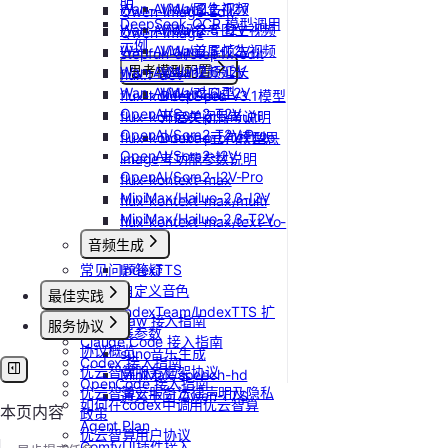
明
Wan-AI/Wan2.2-T2V
Vidu/图生视频
Qwen-Image-Edit
DeepSeek-OCR 模型调用
Wan-AI/Wan2.5-I2V
Vidu/参考图生视频
Qwen-Image
示例
Wan-AI/Wan2.5-T2V
Vidu/首尾帧生视频
stepfun-ai/step1x-edit
Wan-AI/Wan2.6-I2V
思考模型配置
Vidu/视频延长
flux.1-dev
Wan-AI/Wan2.6-T2V
Vidu/对口型
flux-kontext-pro
DeepSeek V3.1模型
OpenAI/Sora2-T2V
flux-kontext-pro/multi
开启关闭思考说明
OpenAI/Sora2-T2V-Pro
flux-kontext-pro/text-to-
Doubao豆包模型思
OpenAI/Sora2-I2V
image
考功能参数说明
OpenAI/Sora2-I2V-Pro
flux-kontext-max
MiniMax/Hailuo-2.3-I2V
flux-kontext-max/multi
MiniMax/Hailuo-2.3-T2V
flux-kontext-max/text-to-
image
音频生成
常见问题答疑
IndexTTS
自定义音色
最佳实践
IndexTeam/IndexTTS 扩
OpenClaw 接入指南
服务协议
展参数
Claude Code 接入指南
协议概览
suno音乐生成
Codex 接入指南
优云智算服务框架协议
MiniMax/speech-hd
OpenCode 接入指南
优云智算云服务法律声明及隐私
通义千问 Qwen-TTS
如何在codex中调用优云智算
本页内容
政策
Agent Plan
优云智算用户协议
ComfyUI插件接入