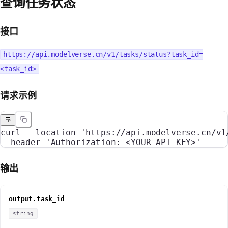
查询任务状态
接口
https://api.modelverse.cn/v1/tasks/status?task_id=
<task_id>
请求示例
curl
 --location
 'https://api.modelverse.cn/v1
--header 
'Authorization: <YOUR_API_KEY>'
输出
output.task_id
string