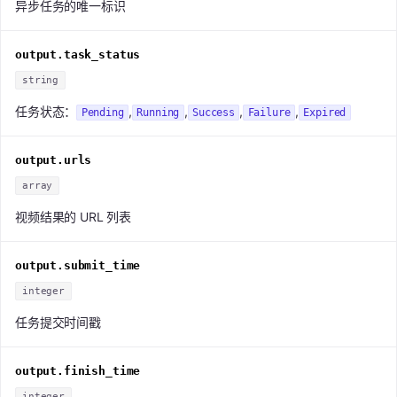
异步任务的唯一标识
output.task_status
string
任务状态：
,
,
,
,
Pending
Running
Success
Failure
Expired
output.urls
array
视频结果的 URL 列表
output.submit_time
integer
任务提交时间戳
output.finish_time
integer