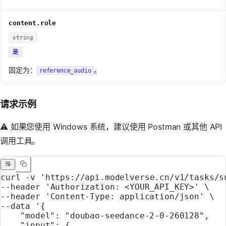
content.role
string
是
固定为：
。
reference_audio
请求示例
⚠️ 如果您使用 Windows 系统，建议使用 Postman 或其他 API
调用工具。
curl
 -v
 'https://api.modelverse.cn/v1/tasks/s
--header 
'Authorization: <YOUR_API_KEY>'
 \
--header 
'Content-Type: application/json'
 \
--data 
'{
    "model": "doubao-seedance-2-0-260128",
    "input": {