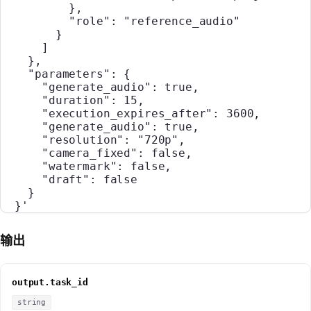
          },
          "role": "reference_audio"
        }
      ]
    },
    "parameters": {
      "generate_audio": true,
      "duration": 15,
      "execution_expires_after": 3600,
      "generate_audio": true,
      "resolution": "720p",
      "camera_fixed": false,
      "watermark": false,
      "draft": false
    }
  }'
输出
output.task_id
string