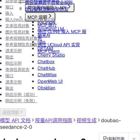
异步提交任务
优云智算云平台安全规则
接口
常见客户端接入 API
优云智算激励活动协议
输入
Dify
MCP 说明
输入input.content对象介绍
RAGFlow
MCP 简介
文本信息对象
AnythingLLM
通过 CLINE 接入 MCP 服
图片信息对象
纳米AI
务
参考视频信息对象
n8n
参考音频信息对象
通过 UCloud API 实现
GPT4All
请求示例
MCP Client
Cherry Studio
输出
Chatbox
响应示例
ChatHub
查询任务状态
ChatWise
接口
OpenWeb UI
请求示例
Obsidian
输出
响应示例（成功）
响应示例（失败）
返回顶部
模型 API 文档
按量API调用指南
视频生成
doubao-
seedance-2-0
复制页面