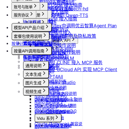
更新Pod实例端口
suno音乐生成
Claude Code 接入指南
账号与账单
产品介绍
设置/更新定时关机
MiniMax/speech-hd
Codex 接入指南
产品介绍
取消定时关机
通义千问 Qwen-TTS
服务协议
控制台操作
账号注册
OpenCode 接入指南
快速开始
协议概览
Agent广场
注册流程
计费说明
实名认证
如何在codex中调用优云智算Agent Plan
模型API产品介绍
优云智算服务框架协议
操作指南
注销账号
升配与续费
认证概览
团队管理
ComfyUI插件接入
模型API服务
优云智算云服务法律声明及隐私政策
模型配置
套餐包使用说明
到期与数据说明
个人认证
团队功能概览
账单与发票
常见客户端接入 API
优云智算用户协议
按量计费说明
套餐包快速上手
高校认证
管理员账号操作说明
账号充值
Dify
MCP 说明
优云智算云平台安全规则
套餐计费逻辑
企业认证
按量API调用指南
团队成员账号操作说明
RAGFlow
提现规则
MCP 简介
套餐用量统计
优云智算激励活动协议
AnythingLLM
快速开始
查看账单
客户端接入
通过 CLINE 接入 MCP 服务
纳米AI
通用说明
开具发票
OpenClaw 云端服务
通过 UCloud API 实现 MCP Client
n8n
认证鉴权
文本生成
GPT4All
错误码
如何获取模型列表
Cherry Studio
图片生成
模型协议支持说明
Chatbox
Nano Banana
视频生成
API支持与扩展字段说明
ChatHub
Nano Banana Pro
doubao-seedance-1-5-
ChatWise
OpenAI-Completions 说明
Nano Banana 2
pro
OpenWeb UI
OpenAI-Response说明
gpt-image-1
doubao-seedance-2-0
Obsidian
Embeddings 向量嵌入
gpt-image-1.5
Gemini 快速开始
Vidu 系列
gpt-image-2
Claude (Anthropic) 兼容说
Wan-AI/Wan2.2-I2V
Vidu/文生视频
doubao-seedream