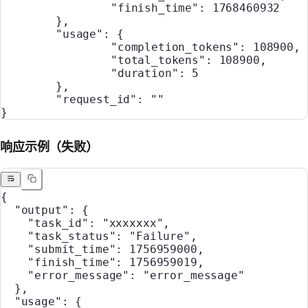
		"finish_time"
: 
1768460932
	},
	"usage"
: {
		"completion_tokens"
: 
108900
,
		"total_tokens"
: 
108900
,
		"duration"
: 
5
	},
	"request_id"
: 
""
}
响应示例（失败）
{
  "output"
: {
    "task_id"
: 
"xxxxxxx"
,
    "task_status"
: 
"Failure"
,
    "submit_time"
: 
1756959000
,
    "finish_time"
: 
1756959019
,
    "error_message"
: 
"error_message"
  },
  "usage"
: {