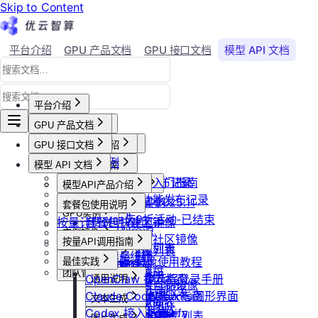
Skip to Content
平台介绍
GPU 产品文档
GPU 接口文档
模型 API 文档
Agent 社区
账号与账单
平台介绍
GPU 产品文档
平台概述
平台介绍
GPU 接口文档
用户等级与推荐
GPU产品介绍
加入社群
API接口范例
会员等级
功能概览
模型 API 文档
产品更新公告
GPU操作指南
CLI&Skills
用户推荐
已上线卡型
GPU-新功能发布记录
【新人必看】入门指南
活动及价格更新公告
GPU抢占式实例
模型API产品介绍
常见错误码
可用区介绍
模型API-新功能发布记录
镜像选择
双11夜间折扣-2025.11
GPU抢占式实例
模型API服务
发布社区镜像
套餐包使用说明
GPU实例
创建实例
2025国庆9折活动-已结束
按量计费说明
如何发布社区镜像
套餐包快速上手
计费与回收
创建GPU资源
登录实例
实例镜像
更新已发布的社区镜像
套餐计费逻辑
计费概览
按量API调用指南
GPU最佳实践
获取实例资源列表
本地数据上传
获取自制镜像列表
磁盘与云存储
套餐用量统计
计费方式说明
快速开始
Isaac系列镜像使用教程
最佳实践
启动实例
文件管理
创建自制镜像
创建并挂载云盘
客户端接入
团队管理
到期或欠费说明
Windows实例远程登录手册
OpenClaw 接入指南
通用说明
关闭实例
制作私有镜像
删除算力平台自制镜像
删除云盘
创建团队
OpenClaw 云端服务
续费管理
通过VNC搭建Ubuntu图形界面
Claude Code 接入指南
认证鉴权
删除实例
文本生成
调用公共模型库
获取社区镜像列表
卸载云盘
邀请成员加入团队
回收规则
ubuntu如何安装Dify
Codex 接入指南
错误码
重启实例
如何获取模型列表