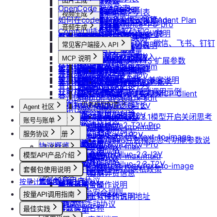
防火墙及端口设置
获取平台镜像列表
图片生成
扩容云盘
删除团队
ubuntu如何安装Docker
OpenCode 接入指南
重装实例
模型协议支持说明
Nano Banana
配置外网加速
查询镜像已共享的账户列表
挂载已有云盘
视频生成
查询成员订单列表
Windows安装Nvidia驱动和Cuda
如何在codex中调用优云智算Agent Plan
Nano Banana Pro
重置实例密码
API支持与扩展字段说明
云硬盘扩容与挂载
获取镜像标签列表
doubao-seedance-1-5-pro
查询云盘扩容价格
查询成员订单数量
音频生成
Nano Banana 2
ubuntu安装Nvidia驱动和Cuda
ComfyUI插件接入
升降配实例
OpenAI-Completions 说明
doubao-seedance-2-0
云存储挂载
查询他人共享给自己的镜像
挂载 US3 对象存储到实例
IndexTTS
查询成员未支付订单
常见问题答疑
gpt-image-1
使用LangBot快速部署QQ、微信、飞书、钉钉
获取支持的可用区信息列表
OpenAI-Response说明
常见客户端接入 API
模型库挂载
查询已收藏的镜像列表
Vidu 系列
云存储文件上传和下载
自定义音色
gpt-image-1.5
查询成员未支付订单数量
机器人
Dify
查询网络加速服务状态
Embeddings 向量嵌入
Wan-AI/Wan2.2-I2V
自启动
查询自己发布的社区镜像
Vidu/文生视频
gpt-image-2
MCP 说明
IndexTeam/IndexTTS 扩展参数
导出团队账单
RAGFlow
使用Clawdbot连接Telegram
Wan-AI/Wan2.2-T2V
检查指定规格的资源可用性
Gemini 快速开始
doubao-seedream
手动安装监控
查询指定用户的社区镜像
MCP 简介
Vidu/图生视频
suno音乐生成
获取团队详情
AnythingLLM
Wan-AI/Wan2.5-I2V
使用Clawdbot连接飞书
Qwen-Image-Edit
获取可用机型列表
Claude (Anthropic) 兼容说明
无卡模式
查询镜像制作进度
通过 CLINE 接入 MCP 服务
Vidu/参考图生视频
MiniMax/speech-hd
查询已创建的团队列表
纳米AI
Wan-AI/Wan2.5-T2V
Qwen-Image
获取机型族列表
DeepSeek-OCR 模型调用示例
共享/取消共享镜像
通义千问 Qwen-TTS
通过 UCloud API 实现 MCP Client
Vidu/首尾帧生视频
Wan-AI/Wan2.6-I2V
n8n
查询团队邀请记录
stepfun-ai/step1x-edit
查询软件端口映射列表
发布镜像到社区
Vidu/视频延长
Wan-AI/Wan2.6-T2V
GPT4All
思考模型配置
flux.1-dev
Agent 社区
查询已加入的团队列表
查询模型仓库模型列表
OpenAI/Sora2-T2V
Cherry Studio
收藏镜像
DeepSeek V3.1模型开启关闭思考
Vidu/对口型
flux-kontext-pro
查询团队操作日志
账号与账单
产品介绍
OpenAI/Sora2-T2V-Pro
Chatbox
获取实例监控数据
flux-kontext-pro/multi
取消收藏镜像
说明
查询成员产品类型列表
产品介绍
OpenAI/Sora2-I2V
ChatHub
服务协议
控制台操作
账号注册
flux-kontext-pro/text-to-image
变更实例计费方式
更新镜像信息
Doubao豆包模型思考功能参数说
设置成员额度
快速开始
OpenAI/Sora2-I2V-Pro
ChatWise
协议概览
Agent广场
注册流程
flux-kontext-max
计费说明
实名认证
查询创建实例价格
明
MiniMax/Hailuo-2.3-I2V
OpenWeb UI
修改成员角色
模型API产品介绍
flux-kontext-max/multi
优云智算服务框架协议
操作指南
注销账号
升配与续费
认证概览
查询实例升配价格
团队管理
MiniMax/Hailuo-2.3-T2V
Obsidian
flux-kontext-max/text-to-image
更新团队信息
模型API服务
优云智算云服务法律声明及隐私政策
模型配置
套餐包使用说明
到期与数据说明
个人认证
查询实例当前计费信息
团队功能概览
账单与发票
优云智算用户协议
按量计费说明
套餐包快速上手
高校认证
查询退费金额
管理员账号操作说明
账号充值
优云智算云平台安全规则
套餐计费逻辑
企业认证
按量API调用指南
获取实例上软件的访问地址
团队成员账号操作说明
提现规则
套餐用量统计
优云智算激励活动协议
快速开始
修改实例名称
最佳实践
查看账单
客户端接入