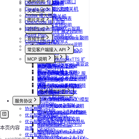
更新Pod实例端口
通用说明
OpenClaw 接入指南
开具发票
OpenClaw 云端服务
设置/更新定时关机
Claude Code 接入指南
认证鉴权
文本生成
Codex 接入指南
错误码
取消定时关机
如何获取模型列表
图片生成
OpenCode 接入指南
模型协议支持说明
Nano Banana
如何在codex中调用优云智算
视频生成
API支持与扩展字段说明
Nano Banana Pro
Agent Plan
doubao-seedance-1-5-
OpenAI-Completions 说明
音频生成
Nano Banana 2
ComfyUI插件接入
pro
OpenAI-Response说明
常见问题答疑
IndexTTS
gpt-image-1
常见客户端接入 API
doubao-seedance-2-0
Embeddings 向量嵌入
自定义音色
gpt-image-1.5
Gemini 快速开始
Dify
Vidu 系列
MCP 说明
IndexTeam/IndexTTS 扩
gpt-image-2
Claude (Anthropic) 兼容说
RAGFlow
Wan-AI/Wan2.2-I2V
展参数
Vidu/文生视频
doubao-seedream
MCP 简介
明
AnythingLLM
Wan-AI/Wan2.2-T2V
suno音乐生成
Vidu/图生视频
Qwen-Image-Edit
通过 CLINE 接入 MCP 服
DeepSeek-OCR 模型调用
纳米AI
Wan-AI/Wan2.5-I2V
MiniMax/speech-hd
Vidu/参考图生视频
Qwen-Image
务
示例
n8n
Wan-AI/Wan2.5-T2V
通义千问 Qwen-TTS
Vidu/首尾帧生视频
stepfun-ai/step1x-edit
通过 UCloud API 实现
GPT4All
Wan-AI/Wan2.6-I2V
思考模型配置
Vidu/视频延长
flux.1-dev
MCP Client
Cherry Studio
Wan-AI/Wan2.6-T2V
Vidu/对口型
flux-kontext-pro
DeepSeek V3.1模型
服务协议
Chatbox
OpenAI/Sora2-T2V
flux-kontext-pro/multi
开启关闭思考说明
协议概览
ChatHub
OpenAI/Sora2-T2V-Pro
flux-kontext-pro/text-to-
Doubao豆包模型思
优云智算服务框架协议
ChatWise
OpenAI/Sora2-I2V
image
考功能参数说明
优云智算云服务法律声明及隐私
OpenWeb UI
OpenAI/Sora2-I2V-Pro
flux-kontext-max
本页内容
政策
Obsidian
MiniMax/Hailuo-2.3-I2V
flux-kontext-max/multi
优云智算用户协议
MiniMax/Hailuo-2.3-T2V
flux-kontext-max/text-to-