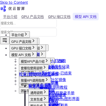
Skip to Content
平台介绍
GPU 产品文档
GPU 接口文档
模型 API 文档
Agent 社区
账号与账单
平台介绍
GPU 产品文档
平台概述
平台介绍
GPU 接口文档
用户等级与推荐
GPU产品介绍
加入社群
API接口范例
会员等级
功能概览
模型 API 文档
产品更新公告
GPU操作指南
CLI&Skills
用户推荐
已上线卡型
GPU-新功能发布记录
【新人必看】入门指南
活动及价格更新公告
GPU抢占式实例
模型API产品介绍
常见错误码
可用区介绍
模型API-新功能发布记录
镜像选择
双11夜间折扣-2025.11
GPU抢占式实例
模型API服务
发布社区镜像
套餐包使用说明
GPU实例
创建实例
2025国庆9折活动-已结束
按量计费说明
如何发布社区镜像
套餐包快速上手
计费与回收
创建GPU资源
登录实例
实例镜像
更新已发布的社区镜像
套餐计费逻辑
计费概览
按量API调用指南
GPU最佳实践
获取实例资源列表
本地数据上传
获取自制镜像列表
磁盘与云存储
套餐用量统计
计费方式说明
快速开始
Isaac系列镜像使用教程
启动实例
文件管理
创建自制镜像
创建并挂载云盘
客户端接入
团队管理
到期或欠费说明
Windows实例远程登录手册
通用说明
关闭实例
制作私有镜像
删除算力平台自制镜像
删除云盘
创建团队
OpenClaw 云端服务
续费管理
通过VNC搭建Ubuntu图形界面
认证鉴权
删除实例
文本生成
调用公共模型库
获取社区镜像列表
卸载云盘
邀请成员加入团队
回收规则
ubuntu如何安装Dify
错误码
重启实例
如何获取模型列表