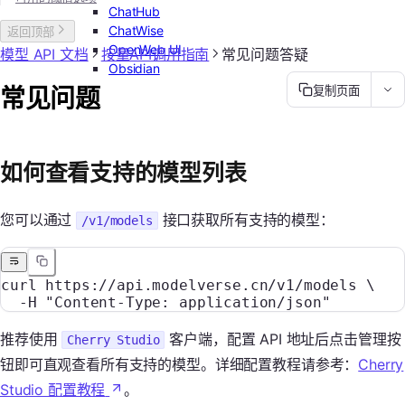
ChatHub
ChatWise
返回顶部
OpenWeb UI
模型 API 文档
按量API调用指南
常见问题答疑
Obsidian
常见问题
复制页面
如何查看支持的模型列表
您可以通过
接口获取所有支持的模型：
/v1/models
curl
 https://api.modelverse.cn/v1/models
 \
  -H
 "Content-Type: application/json"
推荐使用
客户端，配置 API 地址后点击管理按
Cherry Studio
钮即可直观查看所有支持的模型。详细配置教程请参考：
Cherry
Studio 配置教程
。