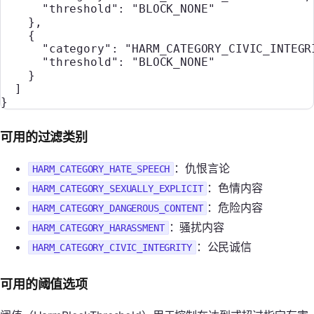
      "threshold"
: 
"BLOCK_NONE"
    },
    {
      "category"
: 
"HARM_CATEGORY_CIVIC_INTEGR
      "threshold"
: 
"BLOCK_NONE"
    }
  ]
}
可用的过滤类别
：仇恨言论
HARM_CATEGORY_HATE_SPEECH
：色情内容
HARM_CATEGORY_SEXUALLY_EXPLICIT
：危险内容
HARM_CATEGORY_DANGEROUS_CONTENT
：骚扰内容
HARM_CATEGORY_HARASSMENT
：公民诚信
HARM_CATEGORY_CIVIC_INTEGRITY
可用的阈值选项