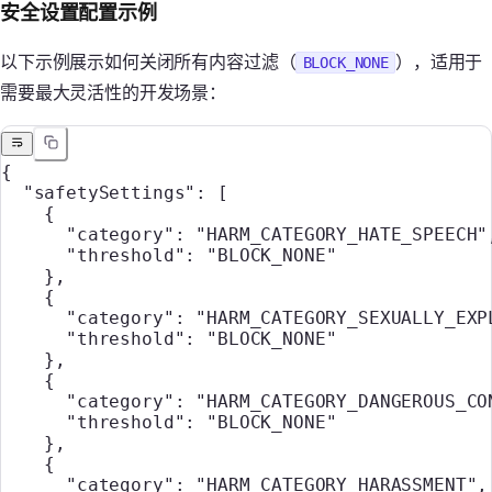
安全设置配置示例
以下示例展示如何关闭所有内容过滤（
），适用于
BLOCK_NONE
需要最大灵活性的开发场景：
{
  "safetySettings"
: [
    {
      "category"
: 
"HARM_CATEGORY_HATE_SPEECH"
      "threshold"
: 
"BLOCK_NONE"
    },
    {
      "category"
: 
"HARM_CATEGORY_SEXUALLY_EXP
      "threshold"
: 
"BLOCK_NONE"
    },
    {
      "category"
: 
"HARM_CATEGORY_DANGEROUS_CO
      "threshold"
: 
"BLOCK_NONE"
    },
    {
      "category"
: 
"HARM_CATEGORY_HARASSMENT"
,