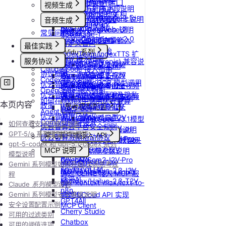
更新Pod实例端口
Nano Banana
视频生成
API支持与扩展字段说明
ChatHub
Nano Banana Pro
设置/更新定时关机
doubao-seedance-1-5-
ChatWise
OpenAI-Completions 说明
音频生成
Nano Banana 2
取消定时关机
pro
OpenWeb UI
OpenAI-Response说明
常见问题答疑
IndexTTS
gpt-image-1
doubao-seedance-2-0
Obsidian
Embeddings 向量嵌入
自定义音色
gpt-image-1.5
最佳实践
Gemini 快速开始
Vidu 系列
IndexTeam/IndexTTS 扩
gpt-image-2
OpenClaw 接入指南
服务协议
Claude (Anthropic) 兼容说
Wan-AI/Wan2.2-I2V
展参数
Vidu/文生视频
doubao-seedream
Claude Code 接入指南
明
协议概览
Wan-AI/Wan2.2-T2V
suno音乐生成
Vidu/图生视频
Qwen-Image-Edit
Codex 接入指南
DeepSeek-OCR 模型调用
优云智算服务框架协议
Wan-AI/Wan2.5-I2V
MiniMax/speech-hd
Vidu/参考图生视频
Qwen-Image
OpenCode 接入指南
示例
优云智算云服务法律声明及隐私
Wan-AI/Wan2.5-T2V
通义千问 Qwen-TTS
Vidu/首尾帧生视频
stepfun-ai/step1x-edit
如何在codex中调用优云智算
本页内容
政策
Wan-AI/Wan2.6-I2V
思考模型配置
Vidu/视频延长
flux.1-dev
Agent Plan
优云智算用户协议
Wan-AI/Wan2.6-T2V
Vidu/对口型
flux-kontext-pro
DeepSeek V3.1模型
ComfyUI插件接入
如何查看支持的模型列表
优云智算云平台安全规则
OpenAI/Sora2-T2V
flux-kontext-pro/multi
开启关闭思考说明
GPT-5/o 系列模型参数报错
常见客户端接入 API
优云智算激励活动协议
OpenAI/Sora2-T2V-Pro
flux-kontext-pro/text-to-
Doubao豆包模型思
gpt-5-codex 和 gpt-5.1-codex 系列
Dify
OpenAI/Sora2-I2V
MCP 说明
image
考功能参数说明
模型说明
RAGFlow
OpenAI/Sora2-I2V-Pro
flux-kontext-max
MCP 简介
Gemini 系列模型如何开启/关闭思考过
AnythingLLM
MiniMax/Hailuo-2.3-I2V
flux-kontext-max/multi
通过 CLINE 接入 MCP 服
程
纳米AI
MiniMax/Hailuo-2.3-T2V
flux-kontext-max/text-to-
务
Claude
系列模型说明
n8n
image
Gemini 系列模型安全等级说明
通过 UCloud API 实现
GPT4All
安全设置配置示例
MCP Client
Cherry Studio
可用的过滤类别
Chatbox
可用的阈值选项