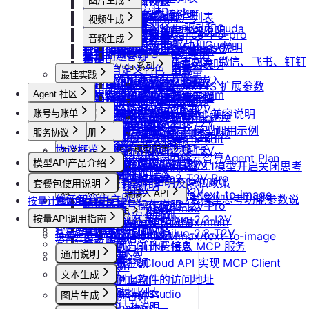
防火墙及端口设置
获取平台镜像列表
图片生成
扩容云盘
删除团队
ubuntu如何安装Docker
重装实例
模型协议支持说明
Nano Banana
配置外网加速
查询镜像已共享的账户列表
挂载已有云盘
视频生成
查询成员订单列表
Windows安装Nvidia驱动和Cuda
Nano Banana Pro
重置实例密码
API支持与扩展字段说明
云硬盘扩容与挂载
获取镜像标签列表
doubao-seedance-1-5-pro
查询云盘扩容价格
查询成员订单数量
音频生成
Nano Banana 2
ubuntu安装Nvidia驱动和Cuda
升降配实例
OpenAI-Completions 说明
doubao-seedance-2-0
云存储挂载
查询他人共享给自己的镜像
挂载 US3 对象存储到实例
IndexTTS
查询成员未支付订单
常见问题答疑
gpt-image-1
使用LangBot快速部署QQ、微信、飞书、钉钉
获取支持的可用区信息列表
OpenAI-Response说明
模型库挂载
查询已收藏的镜像列表
Vidu 系列
云存储文件上传和下载
自定义音色
gpt-image-1.5
查询成员未支付订单数量
最佳实践
机器人
查询网络加速服务状态
Embeddings 向量嵌入
Wan-AI/Wan2.2-I2V
自启动
查询自己发布的社区镜像
Vidu/文生视频
gpt-image-2
IndexTeam/IndexTTS 扩展参数
导出团队账单
OpenClaw 接入指南
使用Clawdbot连接Telegram
Wan-AI/Wan2.2-T2V
Agent 社区
检查指定规格的资源可用性
Gemini 快速开始
doubao-seedream
手动安装监控
查询指定用户的社区镜像
Vidu/图生视频
suno音乐生成
获取团队详情
Claude Code 接入指南
Wan-AI/Wan2.5-I2V
使用Clawdbot连接飞书
Qwen-Image-Edit
获取可用机型列表
Claude (Anthropic) 兼容说明
账号与账单
产品介绍
无卡模式
查询镜像制作进度
Vidu/参考图生视频
MiniMax/speech-hd
查询已创建的团队列表
Wan-AI/Wan2.5-T2V
Codex 接入指南
Qwen-Image
获取机型族列表
产品介绍
DeepSeek-OCR 模型调用示例
共享/取消共享镜像
通义千问 Qwen-TTS
Vidu/首尾帧生视频
服务协议
控制台操作
账号注册
Wan-AI/Wan2.6-I2V
查询团队邀请记录
stepfun-ai/step1x-edit
OpenCode 接入指南
查询软件端口映射列表
快速开始
协议概览
发布镜像到社区
Agent广场
注册流程
Vidu/视频延长
Wan-AI/Wan2.6-T2V
思考模型配置
flux.1-dev
计费说明
实名认证
查询已加入的团队列表
如何在codex中调用优云智算Agent Plan
查询模型仓库模型列表
模型API产品介绍
OpenAI/Sora2-T2V
优云智算服务框架协议
收藏镜像
操作指南
注销账号
DeepSeek V3.1模型开启关闭思考
Vidu/对口型
flux-kontext-pro
升配与续费
认证概览
查询团队操作日志
团队管理
ComfyUI插件接入
OpenAI/Sora2-T2V-Pro
获取实例监控数据
模型API服务
flux-kontext-pro/multi
优云智算云服务法律声明及隐私政策
取消收藏镜像
模型配置
说明
套餐包使用说明
到期与数据说明
个人认证
查询成员产品类型列表
团队功能概览
OpenAI/Sora2-I2V
账单与发票
flux-kontext-pro/text-to-image
常见客户端接入 API
变更实例计费方式
优云智算用户协议
更新镜像信息
Doubao豆包模型思考功能参数说
按量计费说明
套餐包快速上手
高校认证
设置成员额度
管理员账号操作说明
OpenAI/Sora2-I2V-Pro
账号充值
flux-kontext-max
Dify
查询创建实例价格
MCP 说明
优云智算云平台安全规则
套餐计费逻辑
明
企业认证
MiniMax/Hailuo-2.3-I2V
按量API调用指南
修改成员角色
团队成员账号操作说明
flux-kontext-max/multi
RAGFlow
提现规则
查询实例升配价格
MCP 简介
套餐用量统计
优云智算激励活动协议
MiniMax/Hailuo-2.3-T2V
flux-kontext-max/text-to-image
AnythingLLM
快速开始
更新团队信息
查看账单
客户端接入
查询实例当前计费信息
通过 CLINE 接入 MCP 服务
纳米AI
通用说明
开具发票
OpenClaw 云端服务
查询退费金额
通过 UCloud API 实现 MCP Client
n8n
认证鉴权
文本生成
获取实例上软件的访问地址
GPT4All
错误码
如何获取模型列表
Cherry Studio
修改实例名称
图片生成
模型协议支持说明
Chatbox