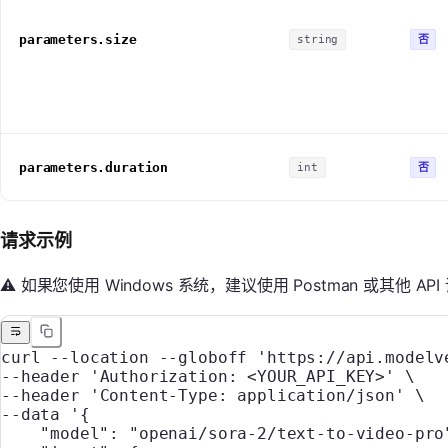
parameters.size
否
string
parameters.duration
否
int
请求示例
⚠️ 如果您使用 Windows 系统，建议使用 Postman 或其他 AP
curl
 --location
 --globoff
 'https://api.modelv
--header 
'Authorization: <YOUR_API_KEY>'
 \
--header 
'Content-Type: application/json'
 \
--data 
'{
    "model": "openai/sora-2/text-to-video-pro