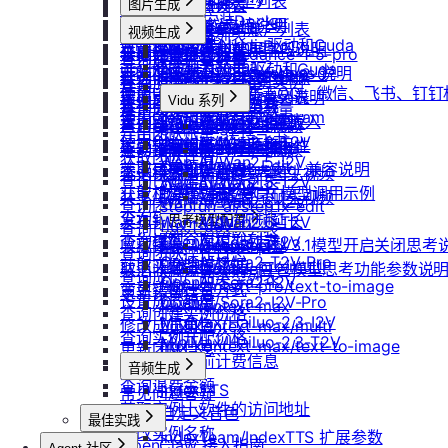
重启实例
如何获取模型列表
防火墙及端口设置
获取平台镜像列表
图片生成
扩容云盘
删除团队
ubuntu如何安装Docker
重装实例
模型协议支持说明
Nano Banana
配置外网加速
查询镜像已共享的账户列表
挂载已有云盘
视频生成
查询成员订单列表
Windows安装Nvidia驱动和Cuda
Nano Banana Pro
重置实例密码
API支持与扩展字段说明
云硬盘扩容与挂载
获取镜像标签列表
doubao-seedance-1-5-pro
查询云盘扩容价格
查询成员订单数量
Nano Banana 2
ubuntu安装Nvidia驱动和Cuda
升降配实例
OpenAI-Completions 说明
doubao-seedance-2-0
云存储挂载
查询他人共享给自己的镜像
挂载 US3 对象存储到实例
查询成员未支付订单
gpt-image-1
使用LangBot快速部署QQ、微信、飞书、钉
获取支持的可用区信息列表
OpenAI-Response说明
模型库挂载
查询已收藏的镜像列表
Vidu 系列
云存储文件上传和下载
gpt-image-1.5
查询成员未支付订单数量
使用Clawdbot连接Telegram
查询网络加速服务状态
Embeddings 向量嵌入
Wan-AI/Wan2.2-I2V
自启动
查询自己发布的社区镜像
Vidu/文生视频
gpt-image-2
导出团队账单
使用Clawdbot连接飞书
Wan-AI/Wan2.2-T2V
检查指定规格的资源可用性
Gemini 快速开始
doubao-seedream
手动安装监控
查询指定用户的社区镜像
Vidu/图生视频
获取团队详情
Wan-AI/Wan2.5-I2V
Qwen-Image-Edit
获取可用机型列表
Claude (Anthropic) 兼容说明
无卡模式
查询镜像制作进度
Vidu/参考图生视频
查询已创建的团队列表
Wan-AI/Wan2.5-T2V
Qwen-Image
获取机型族列表
DeepSeek-OCR 模型调用示例
共享/取消共享镜像
Vidu/首尾帧生视频
Wan-AI/Wan2.6-I2V
查询团队邀请记录
stepfun-ai/step1x-edit
查询软件端口映射列表
发布镜像到社区
Vidu/视频延长
Wan-AI/Wan2.6-T2V
思考模型配置
flux.1-dev
查询已加入的团队列表
查询模型仓库模型列表
OpenAI/Sora2-T2V
收藏镜像
DeepSeek V3.1模型开启关闭思考
Vidu/对口型
flux-kontext-pro
查询团队操作日志
OpenAI/Sora2-T2V-Pro
获取实例监控数据
flux-kontext-pro/multi
取消收藏镜像
Doubao豆包模型思考功能参数说
查询成员产品类型列表
OpenAI/Sora2-I2V
flux-kontext-pro/text-to-image
变更实例计费方式
更新镜像信息
设置成员额度
OpenAI/Sora2-I2V-Pro
flux-kontext-max
查询创建实例价格
MiniMax/Hailuo-2.3-I2V
修改成员角色
flux-kontext-max/multi
查询实例升配价格
MiniMax/Hailuo-2.3-T2V
flux-kontext-max/text-to-image
更新团队信息
查询实例当前计费信息
音频生成
查询退费金额
IndexTTS
常见问题答疑
获取实例上软件的访问地址
自定义音色
最佳实践
修改实例名称
IndexTeam/IndexTTS 扩展参数
OpenClaw 接入指南