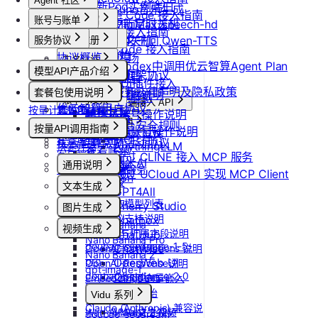
Agent 社区
更新Pod实例端口
suno音乐生成
Claude Code 接入指南
账号与账单
产品介绍
设置/更新定时关机
MiniMax/speech-hd
Codex 接入指南
产品介绍
取消定时关机
通义千问 Qwen-TTS
服务协议
控制台操作
账号注册
OpenCode 接入指南
快速开始
协议概览
Agent广场
注册流程
计费说明
实名认证
如何在codex中调用优云智算Agent Plan
模型API产品介绍
优云智算服务框架协议
操作指南
注销账号
升配与续费
认证概览
团队管理
ComfyUI插件接入
模型API服务
优云智算云服务法律声明及隐私政策
模型配置
套餐包使用说明
到期与数据说明
个人认证
团队功能概览
账单与发票
常见客户端接入 API
优云智算用户协议
按量计费说明
套餐包快速上手
高校认证
管理员账号操作说明
账号充值
Dify
MCP 说明
优云智算云平台安全规则
套餐计费逻辑
企业认证
按量API调用指南
团队成员账号操作说明
RAGFlow
提现规则
MCP 简介
套餐用量统计
优云智算激励活动协议
AnythingLLM
快速开始
查看账单
客户端接入
通过 CLINE 接入 MCP 服务
纳米AI
通用说明
开具发票
OpenClaw 云端服务
通过 UCloud API 实现 MCP Client
n8n
认证鉴权
文本生成
GPT4All
错误码
如何获取模型列表
Cherry Studio
图片生成
模型协议支持说明
Chatbox
Nano Banana
视频生成
API支持与扩展字段说明
ChatHub
Nano Banana Pro
doubao-seedance-1-5-
ChatWise
OpenAI-Completions 说明
Nano Banana 2
pro
OpenWeb UI
OpenAI-Response说明
gpt-image-1
doubao-seedance-2-0
Obsidian
Embeddings 向量嵌入
gpt-image-1.5
Gemini 快速开始
Vidu 系列
gpt-image-2
Claude (Anthropic) 兼容说
Wan-AI/Wan2.2-I2V
Vidu/文生视频
doubao-seedream