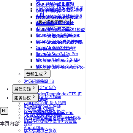
明
Wan-AI/Wan2.2-T2V
Vidu/图生视频
Qwen-Image-Edit
DeepSeek-OCR 模型调用
Wan-AI/Wan2.5-I2V
Vidu/参考图生视频
Qwen-Image
示例
Wan-AI/Wan2.5-T2V
Vidu/首尾帧生视频
stepfun-ai/step1x-edit
Wan-AI/Wan2.6-I2V
思考模型配置
Vidu/视频延长
flux.1-dev
Wan-AI/Wan2.6-T2V
Vidu/对口型
flux-kontext-pro
DeepSeek V3.1模型
OpenAI/Sora2-T2V
flux-kontext-pro/multi
开启关闭思考说明
OpenAI/Sora2-T2V-Pro
flux-kontext-pro/text-to-
Doubao豆包模型思
OpenAI/Sora2-I2V
image
考功能参数说明
OpenAI/Sora2-I2V-Pro
flux-kontext-max
MiniMax/Hailuo-2.3-I2V
flux-kontext-max/multi
MiniMax/Hailuo-2.3-T2V
flux-kontext-max/text-to-
image
音频生成
常见问题答疑
IndexTTS
自定义音色
最佳实践
IndexTeam/IndexTTS 扩
OpenClaw 接入指南
服务协议
展参数
Claude Code 接入指南
协议概览
suno音乐生成
Codex 接入指南
优云智算服务框架协议
MiniMax/speech-hd
OpenCode 接入指南
优云智算云服务法律声明及隐私
通义千问 Qwen-TTS
如何在codex中调用优云智算
本页内容
政策
Agent Plan
优云智算用户协议