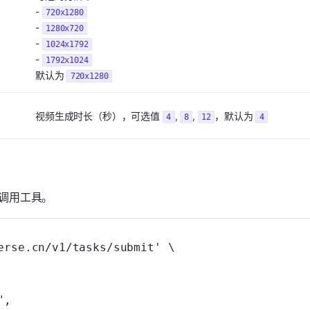
-
720x1280
-
1280x720
-
1024x1792
-
1792x1024
默认为
720x1280
视频生成时长（秒），可选值
,
,
，默认为
4
8
12
4
I 调用工具。
erse.cn/v1/tasks/submit'
 \
",