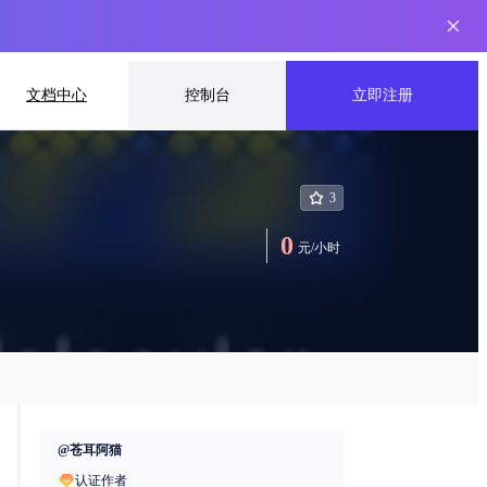
文档中心
控制台
立即注册
3
0
元
/
小时
@
苍耳阿猫
认证作者