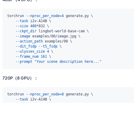
torchrun 
--nproc_per_node
=
4
 generate.py 
\
--task
 i2v-A14B 
\
--size
480
*832 
\
--ckpt_dir
 lingbot-world-base-cam 
\
--image
 examples/00/image.jpg 
\
--action_path
 examples/00 
\
--dit_fsdp
--t5_fsdp
\
--ulysses_size
4
\
--frame_num
161
\
--prompt
"Your scene description here..."
720P（8 GPU）：
torchrun 
--nproc_per_node
=
8
 generate.py 
\
--task
 i2v-A14B 
\
--size
720
*1280 
\
--ckpt_dir
 lingbot-world-base-cam 
\
--image
 examples/00/image.jpg 
\
--action_path
 examples/00 
\
--dit_fsdp
--t5_fsdp
\
--ulysses_size
8
\