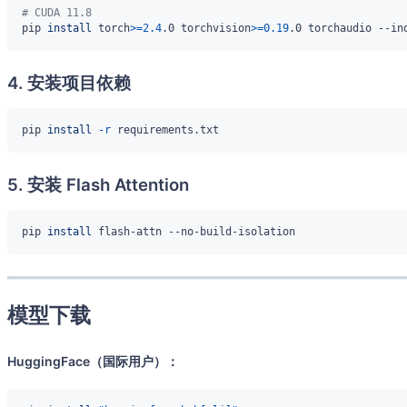
# CUDA 11.8
pip 
install
 torch
>=
2.4
.0 torchvision
>=
0.19
4. 安装项目依赖
pip 
install
-r
5. 安装 Flash Attention
pip 
install
模型下载
HuggingFace（国际用户）：