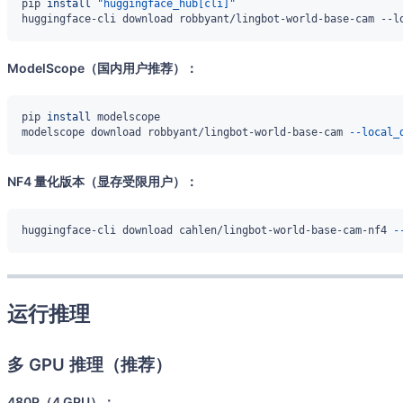
pip 
install
"huggingface_hub[cli]"
ModelScope（国内用户推荐）：
pip 
install
modelscope download robbyant/lingbot-world-base-cam 
--local_
NF4 量化版本（显存受限用户）：
huggingface-cli download cahlen/lingbot-world-base-cam-nf4 
-
运行推理
多 GPU 推理（推荐）
480P（4 GPU）：