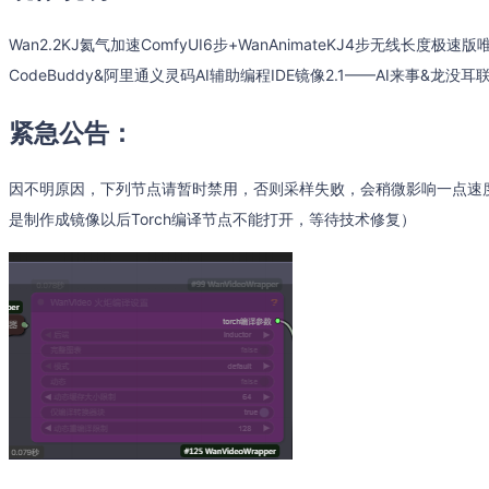
Wan2.2KJ氦气加速ComfyUI6步+WanAnimateKJ4步无线长度极速版唯一
CodeBuddy&阿里通义灵码AI辅助编程IDE镜像2.1——AI来事&龙没耳
紧急公告：
因不明原因，下列节点请暂时禁用，否则采样失败，会稍微影响一点速
是制作成镜像以后Torch编译节点不能打开，等待技术修复）