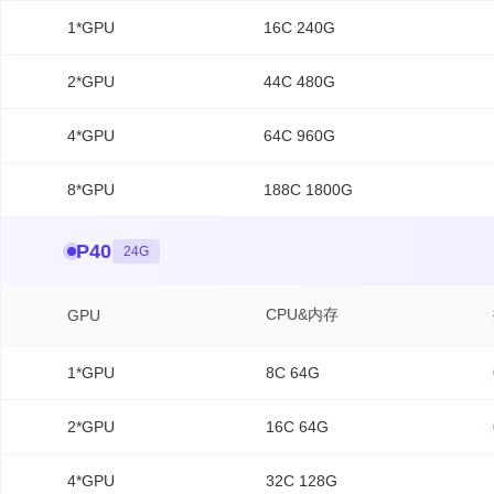
1*GPU
16C 240G
2*GPU
44C 480G
4*GPU
64C 960G
8*GPU
188C 1800G
P40
24G
CPU&内存
GPU
1*GPU
8C 64G
2*GPU
16C 64G
4*GPU
32C 128G