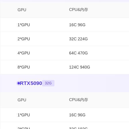
CPU&内存
GPU
1*GPU
16C 96G
2*GPU
32C 224G
4*GPU
64C 470G
8*GPU
124C 940G
RTX5090
32G
CPU&内存
GPU
1*GPU
16C 96G