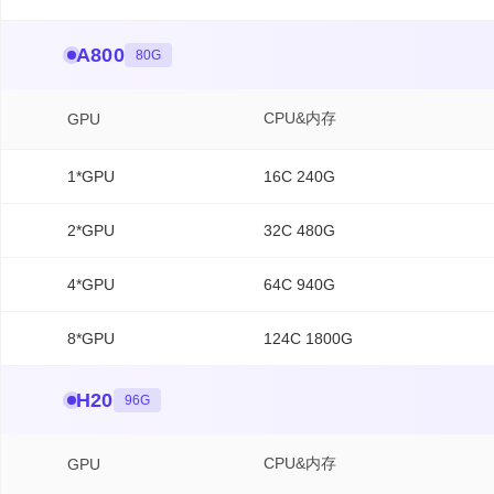
A800
80G
CPU&内存
GPU
1*GPU
16C 240G
2*GPU
32C 480G
4*GPU
64C 940G
8*GPU
124C 1800G
H20
96G
CPU&内存
GPU