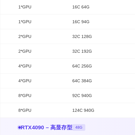
1*GPU
16C 64G
1*GPU
16C 94G
2*GPU
32C 128G
2*GPU
32C 192G
4*GPU
64C 256G
4*GPU
64C 384G
8*GPU
92C 940G
8*GPU
124C 940G
RTX4090 – 高显存型
48G