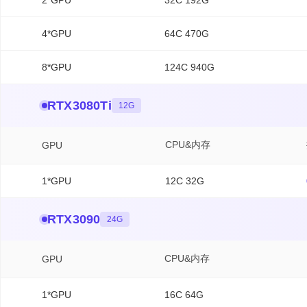
2*GPU
32C 192G
4*GPU
64C 470G
8*GPU
124C 940G
RTX3080Ti
12G
CPU&内存
GPU
RTX4090
RTX4090 – 高显存型
1*GPU
12C 32G
RTX5090
RTX3090
24G
RTX3080Ti
RTX3090
CPU&内存
GPU
RTX2080
A800
1*GPU
16C 64G