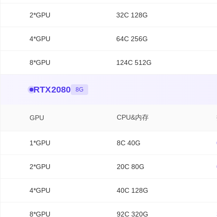
H20
2*GPU
32C 128G
P40
V100S
4*GPU
64C 256G
A100
8*GPU
124C 512G
存储
Coding Plan
RTX2080
8G
Agent 社区
CPU&内存
GPU
1*GPU
8C 40G
2*GPU
20C 80G
4*GPU
40C 128G
8*GPU
92C 320G