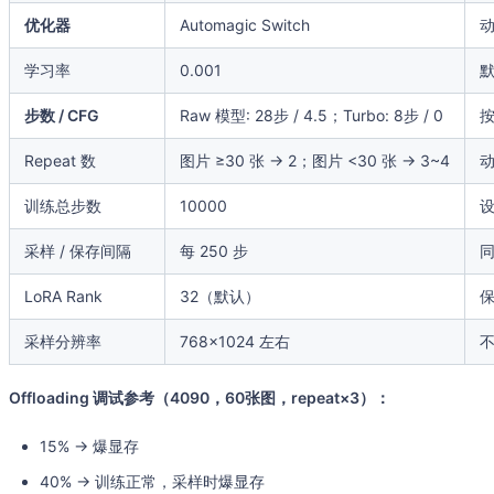
优化器
Automagic Switch
动
学习率
0.001
步数 / CFG
Raw 模型: 28步 / 4.5；Turbo: 8步 / 0
Repeat 数
图片 ≥30 张 → 2；图片 <30 张 → 3~4
动
训练总步数
10000
采样 / 保存间隔
每 250 步
同
LoRA Rank
32（默认）
采样分辨率
768×1024 左右
Offloading 调试参考（4090，60张图，repeat×3）：
15% → 爆显存
40% → 训练正常，采样时爆显存