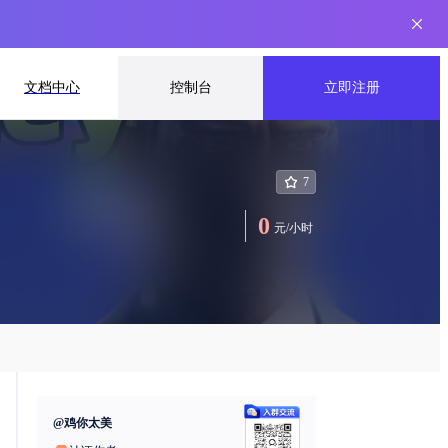
文档中心
控制台
立即注册
7
0
元
/
小时
@
鸡你太美