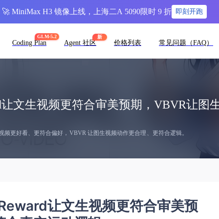
🚀 MiniMax H3 镜像上线，上海二A 5090限时 9 折
即刻开跑
GLM-5.2
新
Coding Plan
Agent 社区
价格列表
常见问题（FAQ）
dReward让文生视频更符合审美预期，VBVR
rd 让文生视频更好看、更符合偏好，VBVR 让图生视频动作更合理、更符合逻辑。
iedReward让文生视频更符合审美预