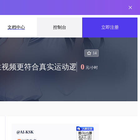
文档中心
控制台
立即注册
14
让图生视频更符合真实运动逻
0
元
/
小时
@
AI-KSK