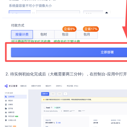
待实例初始化完成后（大概需要两三分钟），在控制台-应用中打开“Co