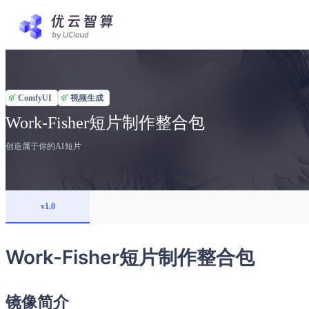
ComfyUI
视频生成
Work-Fisher短片制作整合包
创造属于你的AI短片
v1.0
Work-Fisher短片制作整合包
镜像简介