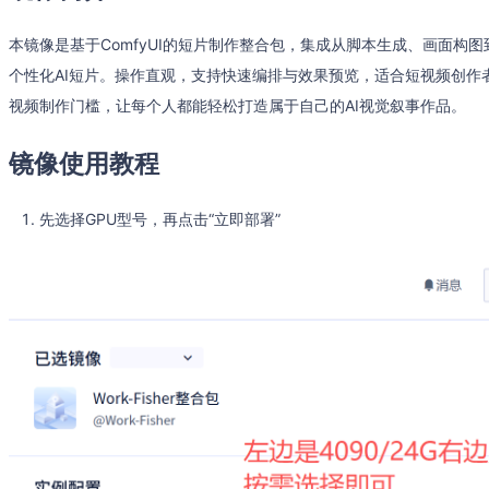
本镜像是基于ComfyUI的短片制作整合包，集成从脚本生成、画面构
个性化AI短片。操作直观，支持快速编排与效果预览，适合短视频创作
视频制作门槛，让每个人都能轻松打造属于自己的AI视觉叙事作品。
镜像使用教程
先选择GPU型号，再点击“立即部署”