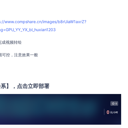
s://www.compshare.cn/images/b8rUiaW1axrZ?
g=GPU_YY_YX_bl_huxian1203
完成视频转绘
强可控，注意效果一般
0系】，点击立即部署