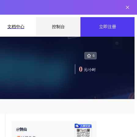
文档中心
控制台
立即注册
6
0
元
/
小时
@
鹄仙