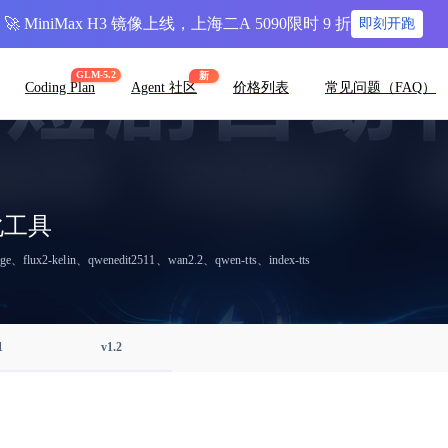
🚀 MiniMax H3 镜像上线，上海二A 5090限时 9 折
即刻开跑
GLM-5.2
新
Coding Plan
Agent 社区
价格列表
常见问题（FAQ）
动化工具
2-kelin、qwenedit2511、wan2.2、qwen-tts、index-tts
1
v1.2