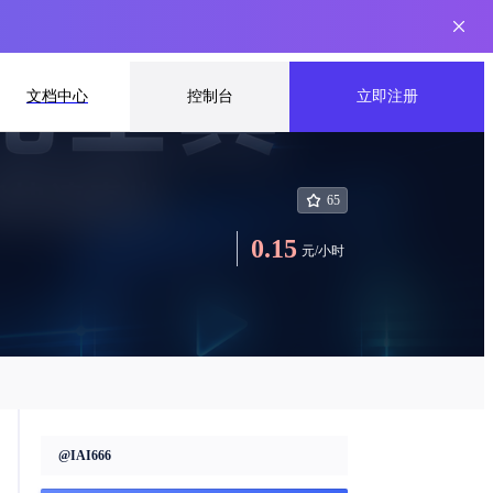
文档中心
控制台
立即注册
65
0.15
元
/
小时
@
IAI666