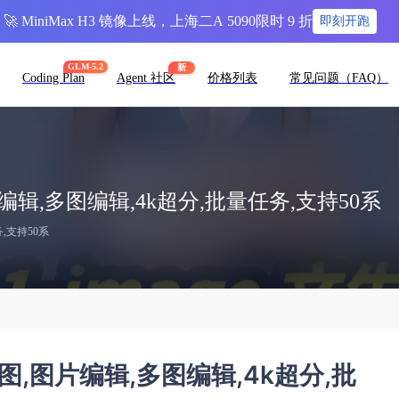
🚀 MiniMax H3 镜像上线，上海二A 5090限时 9 折
即刻开跑
GLM-5.2
新
Coding Plan
Agent 社区
价格列表
常见问题（FAQ）
图,图片编辑,多图编辑,4k超分,批量任务,支持50系
务,支持50系
,文生图,图片编辑,多图编辑,4k超分,批