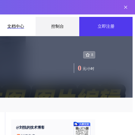
文档中心
控制台
立即注册
8
0
元
/
小时
@
刘悦的技术博客