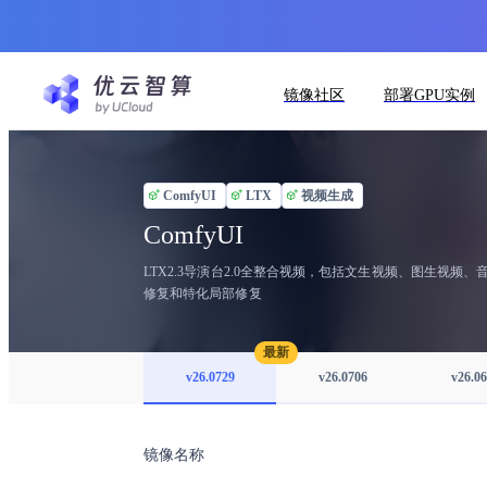
镜像社区
部署GPU实例
ComfyUI
LTX
视频生成
ComfyUI
LTX2.3导演台2.0全整合视频，包括文生视频、图生视频、音
修复和特化局部修复
最新
v26.0729
v26.0706
v26.0
镜像名称