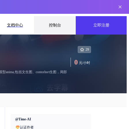
文档中心
控制台
立即注册
29
0
元
/
小时
ma,包括文生图、contorlnet生图，局部
@
Time-AI
认证作者