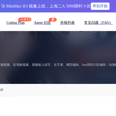
🚀 MiniMax H3 镜像上线，上海二A 5090限时 9 折
即刻开跑
GLM-5.2
新
Coding Plan
Agent 社区
价格列表
常见问题（FAQ）
频视频、首尾帧视频、视频输入续写、去字幕、嘴型编辑、beta局部片段编辑；动漫模型ani
628