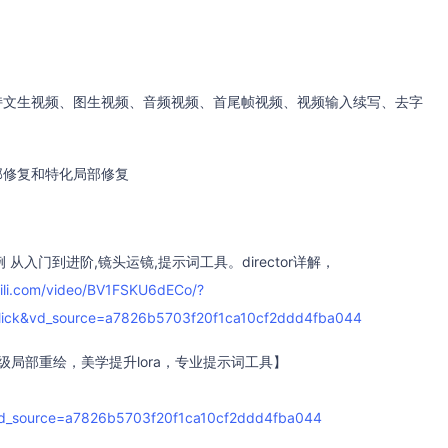
，支持文生视频、图生视频、音频视频、首尾帧视频、视频输入续写、去字
，局部修复和特化局部修复
 个案例 从入门到进阶,镜头运镜,提示词工具。director详解，
ibili.com/video/BV1FSKU6dECo/?
click&vd_source=a7826b5703f20f1ca10cf2ddd4fba044
t控制，升级局部重绘，美学提升lora，专业提示词工具】
k&vd_source=a7826b5703f20f1ca10cf2ddd4fba044