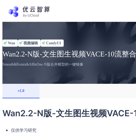
Wan
视频编辑
ComfyUI
Wan2.2-N版-文生图生视频VACE-10流整
Smooth&Remix&AllInOne-N版合并模型的一键镜像
v1.0
Wan2.2-N版-文生图生视频VACE
仅供学习研究